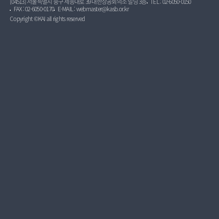
[04513] 서울특별시 중구 세종대로 39 대한상공회의소 빌딩 3층
TEL : 02-6050-0150
FAX : 02-6050-0170
E-MAIL : webmaster@kasb.or.kr
Copyright ©KAI all rights reserved