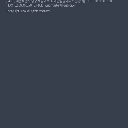
[04513] 서울특별시 중구 세종대로 39 대한상공회의소 빌딩 3층
TEL : 02-6050-0150
FAX : 02-6050-0170
E-MAIL : webmaster@kasb.or.kr
Copyright ©KAI all rights reserved