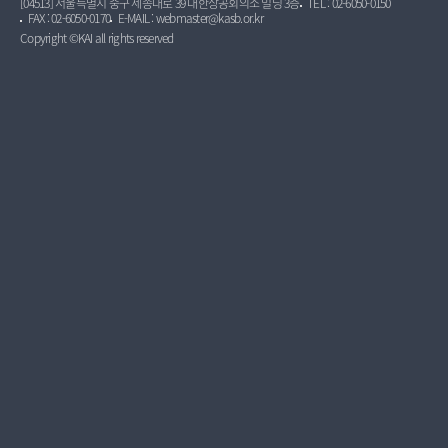
[04513] 서울특별시 중구 세종대로 39 대한상공회의소 빌딩 3층
TEL : 02-6050-0150
FAX : 02-6050-0170
E-MAIL : webmaster@kasb.or.kr
Copyright ©KAI all rights reserved