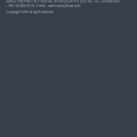
[04513] 서울특별시 중구 세종대로 39 대한상공회의소 빌딩 3층
TEL : 02-6050-0150
FAX : 02-6050-0170
E-MAIL : webmaster@kasb.or.kr
Copyright ©KAI all rights reserved