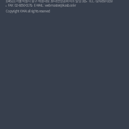
[04513] 서울특별시 중구 세종대로 39 대한상공회의소 빌딩 3층
TEL : 02-6050-0150
FAX : 02-6050-0170
E-MAIL : webmaster@kasb.or.kr
Copyright ©KAI all rights reserved