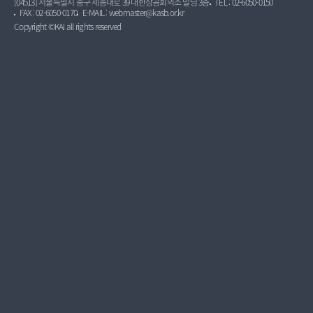
[04513] 서울특별시 중구 세종대로 39 대한상공회의소 빌딩 3층
TEL : 02-6050-0150
FAX : 02-6050-0170
E-MAIL : webmaster@kasb.or.kr
Copyright ©KAI all rights reserved