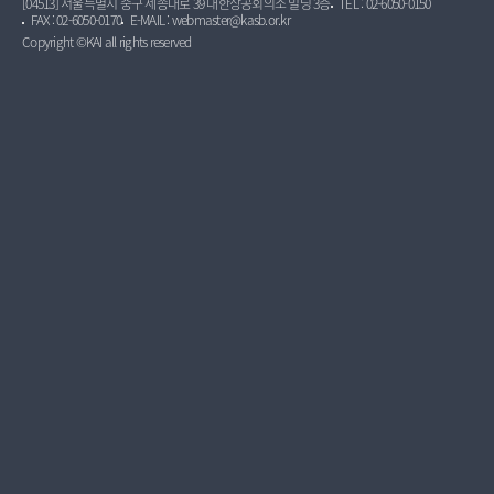
[04513] 서울특별시 중구 세종대로 39 대한상공회의소 빌딩 3층
TEL : 02-6050-0150
FAX : 02-6050-0170
E-MAIL : webmaster@kasb.or.kr
Copyright ©KAI all rights reserved