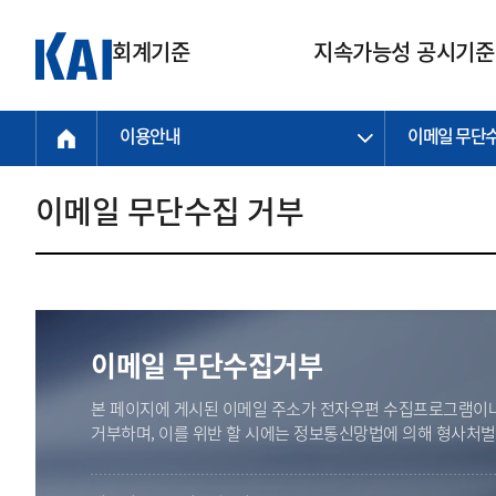
회계기준
지속가능성 공시기준
이용안내
이메일 무단
회계기준
지속가능성
질의회신
연구교육
소통광장
기준원 안내
기업회계기준
지속가능성 공시기준
질의회신 접수
한국회계연구원
공지사항
비전과 연혁
공시기준
기업회계기준(전체)
지속가능성 공시기준(전체)
질의회신 업무절차
소개
설립 안내
이메일 무단수집 거부
기업회계기준전문
한국 지속가능성 공시기준
신속처리 질의
박사후 연구원 프로그램
비전
한국채택국제회계기준(K-IFRS)
IFRS 지속가능성 공시기준
정규절차 질의
연혁
투명·지속가능 경제를 위한
회계기준 및 지속가능성 기준
제정의 글로벌 리더
국제회계기준(IFRS)
역대 임원
투명·지속가능 경제를 위한
회계기준 및 지속가능성 기준
제정의 글로벌 리더
자주하는 질문
일반기업회계기준
연차보고서
기업 보고 지원
이메일 무단수집거부
특수분야회계기준
감사보고서
중소기업회계기준
한국 지속가능성 공시기준 적용
본 페이지에 게시된 이메일 주소가 전자우편 수집프로그램이나
지원
비영리조직회계기준
거부하며, 이를 위반 할 시에는 정보통신망법에 의해 형사처
투명·지속가능 경제를 위한
회계기준 및 지속가능성 기준
제정의 글로벌 리더
투명·지속가능 경제를 위한
회계기준 및 지속가능성 기준
제정의 글로벌 리더
국제 지속가능성 공시기준 적용
종전기업회계기준
투명·지속가능 경제를 위한
회계기준 및 지속가능성 기준
제정의 글로벌 리더
찾아오시는 길
지원
회계기준연혁