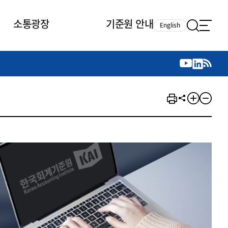
소통광장
기준원 안내
English
국제 활동
국제 활동
참여
뉴스레터
주요업무
자료실
자료실
참여
채용안내
연구논문 공유
2026년 중점 사업방향
제정개정자료
제정개정자료
서베이
채용 안내
회계기준 제정개정 업무
행사·교육자료
행사∙교육자료
의견제안
채용 공고
회계기준 제정개정 절차
기고자료
기고자료
지속가능성 공시기준 제정개정
업무
교육 업무
IFRS재단 재정지원