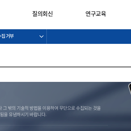
카피라이트로 가기
본문으로 가기
주메뉴로 가기
질의회신
연구교육
수집 거부
제정개정과제
제정개정과제
질의회신 요약
연구
보도자료
CI소개
주요 일정
주요 일정
회계기준적용의견서
교육
회계뉴스
조직
진행 과제
진행 과제
질의회신 요약 안내
진행 중인 연구과제
스마트강의
완료 과제
완료 과제
질의회신 요약 전체
IFRS Research Forum
교육 자료
의견 조회
의견 조회
한국채택국제회계기준
출판물
IFRS 해석위원회 논의 결과
일반기업회계기준
종전기업회계기준
K-IFRS 신속처리질의
 그 밖의 기술적 방법을 이용하여 무단으로 수집되는 것을
일반기업회계기준 신속처리질
벌됨을 유념하시기 바랍니다.
의
정착지원TF