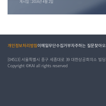
게시일 : 2016년 4월 2일
투명·지속가능 경제를 위한
회계기준 및 지속가능성 기준
제정의 글로벌 리더
회계기준열람서비스
개인정보처리방침
이메일무단수집거부
자주하는 질문
찾아오
[04513] 서울특별시 중구 세종대로 39 대한상공회의소 빌딩
Copyright ©KAI all rights reserved