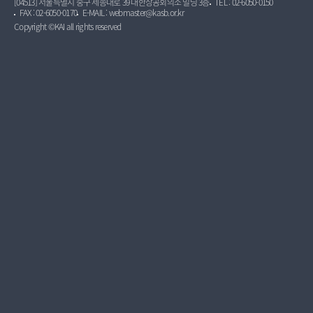
[04513] 서울특별시 중구 세종대로 39 대한상공회의소 빌딩 3층
TEL : 02-6050-0150
FAX : 02-6050-0170
E-MAIL : webmaster@kasb.or.kr
Copyright ©KAI all rights reserved