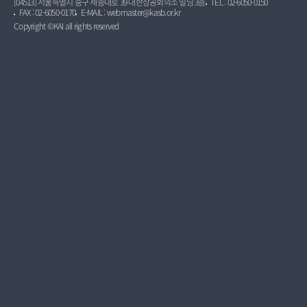
[04513] 서울특별시 중구 세종대로 39 대한상공회의소 빌딩 3층
TEL : 02-6050-0150
FAX : 02-6050-0170
E-MAIL : webmaster@kasb.or.kr
Copyright ©KAI all rights reserved