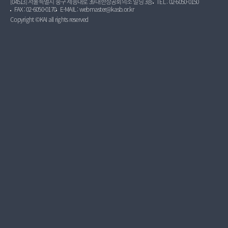
[04513] 서울특별시 중구 세종대로 39 대한상공회의소 빌딩 3층
TEL : 02-6050-0150
FAX : 02-6050-0170
E-MAIL : webmaster@kasb.or.kr
Copyright ©KAI all rights reserved