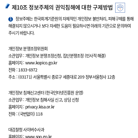
제10조 정보주체의 권익침해에 대한 구제방법
1
정보주체는 한국회계기준원의 자체적인 개인정보 불만처리, 피해구제를 통해
해결되지 않으시거나 보다 자세한 도움이 필요하시면 아래의 기관으로 문의하여
주시기 바랍니다.
개인정보 분쟁조정위원회
소관업무 : 개인정보 분쟁조정신청, 집단분쟁조정 (민사적 해결)
홈페이지 : www.kopico.go.kr
전화 : 1833-6972
주소 : (03171) 서울특별시 종로구 세종대로 209 정부서울청사 12층
개인정보 침해신고센터 (한국인터넷진흥원 운영)
소관업무 : 개인정보 침해사실 신고, 상담 신청
홈페이지 : privacy.kisa.or.kr
전화 : (국번없이) 118
대검찰청 사이버수사과
홈페이지 : www.spo.go.kr