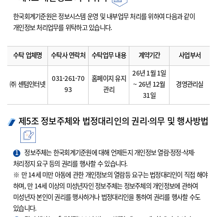
한국회계기준원은 정보시스템 운영 및 내부업무 처리를 위하여 다음과 같이
개인정보 처리업무를 위탁하고 있습니다.
수탁 업체명
수탁사 연락처
수탁업무 내용
계약기간
사업부서
26년 1월 1일
031-261-70
홈페이지 유지
㈜ 센텀인터넷
~ 26년 12월
경영관리실
93
관리
31일
제5조 정보주체와 법정대리인의 권리·의무 및 행사방법
1
정보주체는 한국회계기준원에 대해 언제든지 개인정보 열람·정정·삭제·
처리정지 요구 등의 권리를 행사할 수 있습니다.
※ 만 14세 미만 아동에 관한 개인정보의 열람등 요구는 법정대리인이 직접 해야
하며, 만 14세 이상의 미성년자인 정보주체는 정보주체의 개인정보에 관하여
미성년자 본인이 권리를 행사하거나 법정대리인을 통하여 권리를 행사할 수도
있습니다.