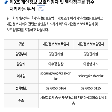
제9조 개인정보 보호책임자 및 열람청구를 접수·
처리하는 부서
한국회계기준원은 「개인정보 보호법」제31조에 따라 개인정보를 보호하고
개인정보 처리와 관련한 불만을 처리하기 위하여 개인정보 보호책임자 및
보호담당자를 지정하고 있습니다.
구분
개인정보 보호책임자
개인정보 보호담당자
담당부서
경영관리실
경영관리실
담당자
이수정 팀장
이상행 대리
soojung.lee@kasb.or.
이메일
shlee@kasb.or.kr
kr
전화번호
02-6050-0164
02-6050-0115
서울특별시 중구 세종대로 39 대한상공회의소 빌딩 3
주소
층