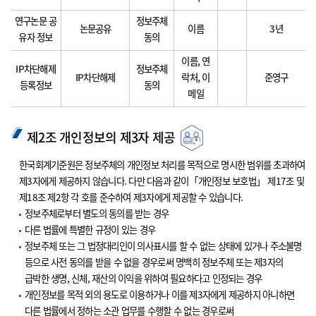
연구논문 공
정보주체
논문공유
이름
3년
유자 정보
동의
이름, 연
IP차단해제
정보주체
IP차단해제
락처, 이
준영구
등록정보
동의
메일
제2조 개인정보의 제3자 제공
한국회계기준원은 정보주체의 개인정보 처리를 목적으로 명시한 범위를 초과하여
제3자에게 제공하지 않습니다. 다만 다음과 같이「개인정보 보호법」 제17조 및
제18조 제2항 각 호를 준수하여 제3자에게 제공할 수 있습니다.
정보주체로부터 별도의 동의를 받는 경우
다른 법률에 특별한 규정이 있는 경우
정보주체 또는 그 법정대리인이 의사표시를 할 수 없는 상태에 있거나 주소불명
등으로 사전 동의를 받을 수 없을 경우로써 명백히 정보주체 또는 제3자의
급박한 생명, 신체, 재산의 이익을 위하여 필요하다고 인정되는 경우
개인정보를 목적 외의 용도로 이용하거나 이를 제3자에게 제공하지 아니하면
다른 법률에서 정하는 소관 업무를 수행할 수 없는 경우로써