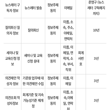
준영구 (뉴스
뉴스레터 구
정보주체
뉴스레터 발송
이메일
레터 구독해지
독자 정보
동의
까지)
이름, 소
질의회신 질
정보주체
속, 주소,
질의회신
10년
의자 정보
동의
이메일,
연락처
이름, 이
세미나 및
메일, 연
회계
세미나 및 교육
정보주체
교육신청 정
락처, 소
사번
3년
신청 응대
동의
보
속, 부서,
호
직위
의견제안 작
기준원 업무에 대
정보주체
이름, 이
3년
성자 정보
한 의견제안 수집
동의
메일
이름, 소
회계기준 및 지속
의견조회 작
정보주체
속,이메
가능성기준 제개
3년
성자정보
동의
일, 연락
정
처