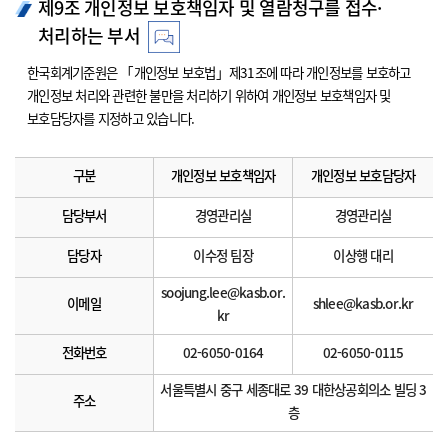
제9조 개인정보 보호책임자 및 열람청구를 접수·
처리하는 부서
한국회계기준원은 「개인정보 보호법」제31조에 따라 개인정보를 보호하고
개인정보 처리와 관련한 불만을 처리하기 위하여 개인정보 보호책임자 및
보호담당자를 지정하고 있습니다.
구분
개인정보 보호책임자
개인정보 보호담당자
담당부서
경영관리실
경영관리실
담당자
이수정 팀장
이상행 대리
soojung.lee@kasb.or.
이메일
shlee@kasb.or.kr
kr
전화번호
02-6050-0164
02-6050-0115
서울특별시 중구 세종대로 39 대한상공회의소 빌딩 3
주소
층