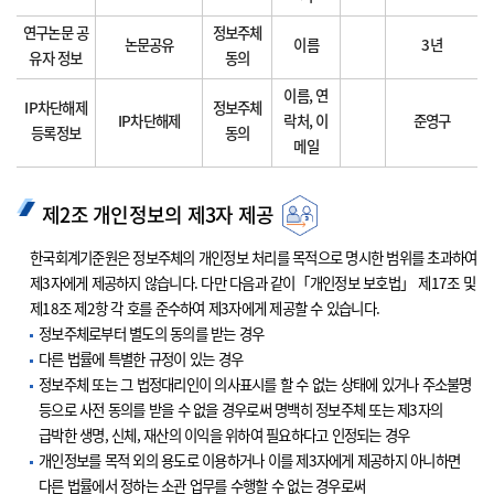
연구논문 공
정보주체
논문공유
이름
3년
유자 정보
동의
이름, 연
IP차단해제
정보주체
IP차단해제
락처, 이
준영구
등록정보
동의
메일
제2조 개인정보의 제3자 제공
한국회계기준원은 정보주체의 개인정보 처리를 목적으로 명시한 범위를 초과하여
제3자에게 제공하지 않습니다. 다만 다음과 같이「개인정보 보호법」 제17조 및
제18조 제2항 각 호를 준수하여 제3자에게 제공할 수 있습니다.
정보주체로부터 별도의 동의를 받는 경우
다른 법률에 특별한 규정이 있는 경우
정보주체 또는 그 법정대리인이 의사표시를 할 수 없는 상태에 있거나 주소불명
등으로 사전 동의를 받을 수 없을 경우로써 명백히 정보주체 또는 제3자의
급박한 생명, 신체, 재산의 이익을 위하여 필요하다고 인정되는 경우
개인정보를 목적 외의 용도로 이용하거나 이를 제3자에게 제공하지 아니하면
다른 법률에서 정하는 소관 업무를 수행할 수 없는 경우로써