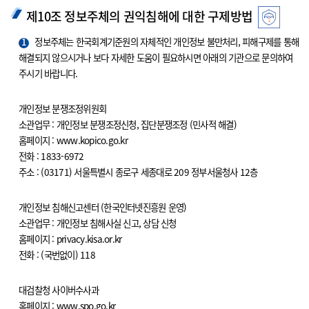
제10조 정보주체의 권익침해에 대한 구제방법
1
정보주체는 한국회계기준원의 자체적인 개인정보 불만처리, 피해구제를 통해
해결되지 않으시거나 보다 자세한 도움이 필요하시면 아래의 기관으로 문의하여
주시기 바랍니다.
개인정보 분쟁조정위원회
소관업무 : 개인정보 분쟁조정신청, 집단분쟁조정 (민사적 해결)
홈페이지 : www.kopico.go.kr
전화 : 1833-6972
주소 : (03171) 서울특별시 종로구 세종대로 209 정부서울청사 12층
개인정보 침해신고센터 (한국인터넷진흥원 운영)
소관업무 : 개인정보 침해사실 신고, 상담 신청
홈페이지 : privacy.kisa.or.kr
전화 : (국번없이) 118
대검찰청 사이버수사과
홈페이지 : www.spo.go.kr