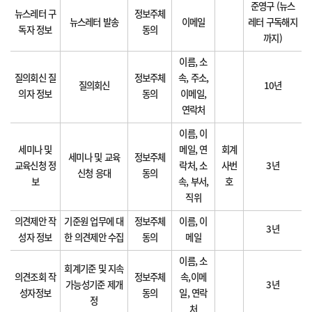
준영구 (뉴스
뉴스레터 구
정보주체
뉴스레터 발송
이메일
레터 구독해지
독자 정보
동의
까지)
이름, 소
질의회신 질
정보주체
속, 주소,
질의회신
10년
의자 정보
동의
이메일,
연락처
이름, 이
세미나 및
메일, 연
회계
세미나 및 교육
정보주체
교육신청 정
락처, 소
사번
3년
신청 응대
동의
보
속, 부서,
호
직위
의견제안 작
기준원 업무에 대
정보주체
이름, 이
3년
성자 정보
한 의견제안 수집
동의
메일
이름, 소
회계기준 및 지속
의견조회 작
정보주체
속,이메
가능성기준 제개
3년
성자정보
동의
일, 연락
정
처