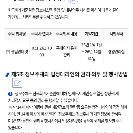
한국회계기준원은 정보시스템 운영 및 내부업무 처리를 위하여 다음과 같이
개인정보 처리업무를 위탁하고 있습니다.
수탁 업체명
수탁사 연락처
수탁업무 내용
계약기간
사업부서
26년 1월 1일
031-261-70
홈페이지 유지
㈜ 센텀인터넷
~ 26년 12월
경영관리실
93
관리
31일
제5조 정보주체와 법정대리인의 권리·의무 및 행사방법
1
정보주체는 한국회계기준원에 대해 언제든지 개인정보 열람·정정·삭제·
처리정지 요구 등의 권리를 행사할 수 있습니다.
※ 만 14세 미만 아동에 관한 개인정보의 열람등 요구는 법정대리인이 직접 해야
하며, 만 14세 이상의 미성년자인 정보주체는 정보주체의 개인정보에 관하여
미성년자 본인이 권리를 행사하거나 법정대리인을 통하여 권리를 행사할 수도
있습니다.