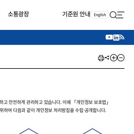
소통광장
기준원 안내
English
국제 활동
국제 활동
참여
뉴스레터
주요업무
자료실
자료실
참여
채용안내
연구논문 공유
2026년 중점 사업방향
제정개정자료
제정개정자료
서베이
채용 안내
회계기준 제정개정 업무
행사·교육자료
행사∙교육자료
의견제안
채용 공고
회계기준 제정개정 절차
기고자료
기고자료
지속가능성 공시기준 제정개정
업무
교육 업무
하고 안전하게 관리하고 있습니다. 이에 「개인정보 보호법」
IFRS재단 재정지원
 위하여 다음과 같이 개인정보 처리방침을 수립·공개합니다.