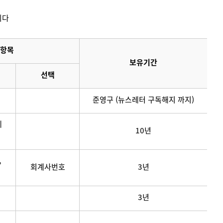
니다
항목
보유기간
선택
준영구 (뉴스레터 구독해지 까지)
메
10년
,
회계사번호
3년
3년
연