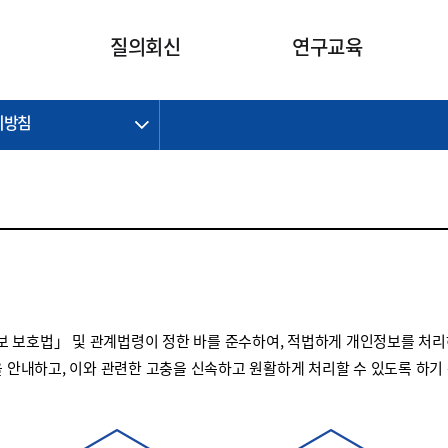
카피라이트로 가기
본문으로 가기
주메뉴로 가기
질의회신
연구교육
리방침
제정개정과제
제정개정과제
질의회신 요약
연구
보도자료
CI소개
주요 일정
주요 일정
회계기준적용의견서
교육
회계뉴스
조직
진행 과제
진행 과제
질의회신 요약 안내
진행 중인 연구과제
스마트강의
완료 과제
완료 과제
질의회신 요약 전체
IFRS Research Forum
교육 자료
의견 조회
의견 조회
한국채택국제회계기준
출판물
IFRS 해석위원회 논의 결과
일반기업회계기준
종전기업회계기준
 보호법」 및 관계법령이 정한 바를 준수하여, 적법하게 개인정보를 처리
K-IFRS 신속처리질의
을 안내하고, 이와 관련한 고충을 신속하고 원활하게 처리할 수 있도록 하기
일반기업회계기준 신속처리질
의
정착지원TF