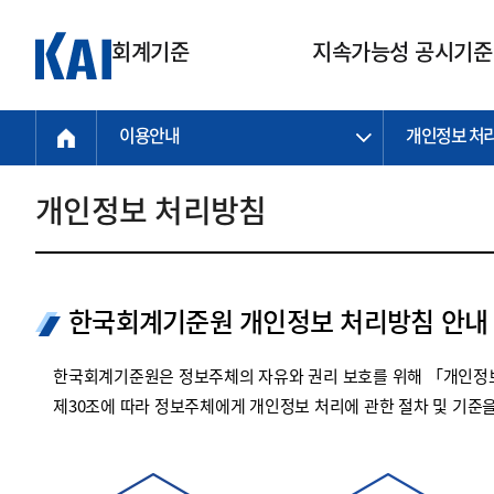
회계기준
지속가능성 공시기준
이용안내
개인정보 처
회계기준
지속가능성
질의회신
연구교육
소통광장
기준원 안내
기업회계기준
지속가능성 공시기준
질의회신 접수
한국회계연구원
공지사항
비전과 연혁
공시기준
기업회계기준(전체)
지속가능성 공시기준(전체)
질의회신 업무절차
소개
설립 안내
개인정보 처리방침
기업회계기준전문
한국 지속가능성 공시기준
신속처리 질의
박사후 연구원 프로그램
비전
한국채택국제회계기준(K-IFRS)
IFRS 지속가능성 공시기준
정규절차 질의
연혁
투명·지속가능 경제를 위한
회계기준 및 지속가능성 기준
제정의 글로벌 리더
국제회계기준(IFRS)
역대 임원
투명·지속가능 경제를 위한
회계기준 및 지속가능성 기준
제정의 글로벌 리더
한국회계기준원 개인정보 처리방침 안내
자주하는 질문
일반기업회계기준
연차보고서
기업 보고 지원
특수분야회계기준
감사보고서
한국회계기준원은 정보주체의 자유와 권리 보호를 위해 「개인정보
중소기업회계기준
한국 지속가능성 공시기준 적용
제30조에 따라 정보주체에게 개인정보 처리에 관한 절차 및 기준
지원
비영리조직회계기준
투명·지속가능 경제를 위한
회계기준 및 지속가능성 기준
제정의 글로벌 리더
투명·지속가능 경제를 위한
회계기준 및 지속가능성 기준
제정의 글로벌 리더
국제 지속가능성 공시기준 적용
종전기업회계기준
투명·지속가능 경제를 위한
회계기준 및 지속가능성 기준
제정의 글로벌 리더
찾아오시는 길
지원
회계기준연혁