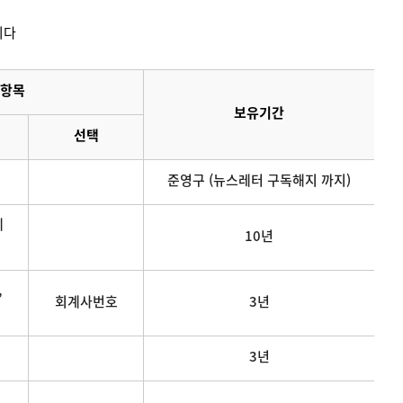
니다
항목
보유기간
선택
준영구 (뉴스레터 구독해지 까지)
메
10년
,
회계사번호
3년
3년
연