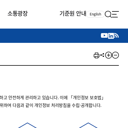
소통광장
기준원 안내
English
국제 활동
국제 활동
참여
뉴스레터
주요업무
자료실
자료실
참여
채용안내
연구논문 공유
2026년 중점 사업방향
제정개정자료
제정개정자료
서베이
채용 안내
회계기준 제정개정 업무
행사·교육자료
행사∙교육자료
의견제안
채용 공고
회계기준 제정개정 절차
기고자료
기고자료
지속가능성 공시기준 제정개정
업무
교육 업무
하고 안전하게 관리하고 있습니다. 이에 「개인정보 보호법」
IFRS재단 재정지원
 위하여 다음과 같이 개인정보 처리방침을 수립·공개합니다.