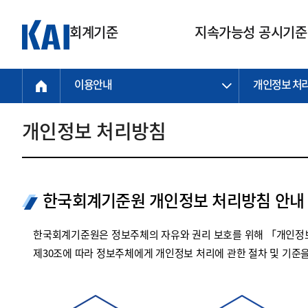
회계기준
지속가능성 공시기준
이용안내
개인정보 처
회계기준
지속가능성
질의회신
연구교육
소통광장
기준원 안내
기업회계기준
지속가능성 공시기준
질의회신 접수
한국회계연구원
공지사항
비전과 연혁
공시기준
기업회계기준(전체)
지속가능성 공시기준(전체)
질의회신 업무절차
소개
설립 안내
개인정보 처리방침
기업회계기준전문
한국 지속가능성 공시기준
신속처리 질의
박사후 연구원 프로그램
비전
한국채택국제회계기준(K-IFRS)
IFRS 지속가능성 공시기준
정규절차 질의
연혁
투명·지속가능 경제를 위한
회계기준 및 지속가능성 기준
제정의 글로벌 리더
국제회계기준(IFRS)
역대 임원
투명·지속가능 경제를 위한
회계기준 및 지속가능성 기준
제정의 글로벌 리더
한국회계기준원 개인정보 처리방침 안내
자주하는 질문
일반기업회계기준
연차보고서
기업 보고 지원
특수분야회계기준
감사보고서
한국회계기준원은 정보주체의 자유와 권리 보호를 위해 「개인정보
중소기업회계기준
한국 지속가능성 공시기준 적용
제30조에 따라 정보주체에게 개인정보 처리에 관한 절차 및 기준
지원
비영리조직회계기준
투명·지속가능 경제를 위한
회계기준 및 지속가능성 기준
제정의 글로벌 리더
투명·지속가능 경제를 위한
회계기준 및 지속가능성 기준
제정의 글로벌 리더
국제 지속가능성 공시기준 적용
종전기업회계기준
투명·지속가능 경제를 위한
회계기준 및 지속가능성 기준
제정의 글로벌 리더
찾아오시는 길
지원
회계기준연혁