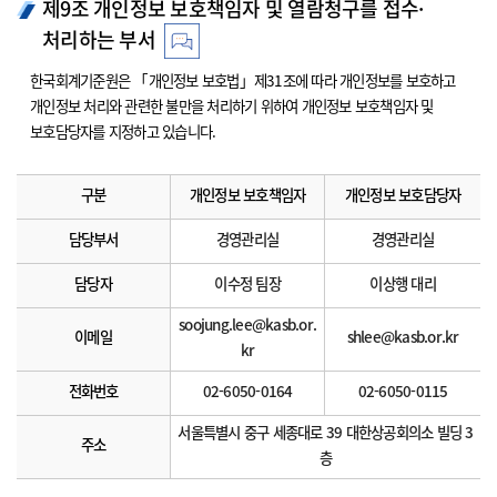
제9조 개인정보 보호책임자 및 열람청구를 접수·
처리하는 부서
한국회계기준원은 「개인정보 보호법」제31조에 따라 개인정보를 보호하고
개인정보 처리와 관련한 불만을 처리하기 위하여 개인정보 보호책임자 및
보호담당자를 지정하고 있습니다.
구분
개인정보 보호책임자
개인정보 보호담당자
담당부서
경영관리실
경영관리실
담당자
이수정 팀장
이상행 대리
soojung.lee@kasb.or.
이메일
shlee@kasb.or.kr
kr
전화번호
02-6050-0164
02-6050-0115
서울특별시 중구 세종대로 39 대한상공회의소 빌딩 3
주소
층