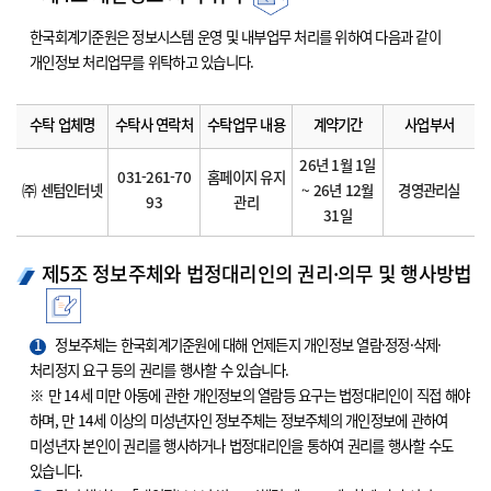
한국회계기준원은 정보시스템 운영 및 내부업무 처리를 위하여 다음과 같이
개인정보 처리업무를 위탁하고 있습니다.
수탁 업체명
수탁사 연락처
수탁업무 내용
계약기간
사업부서
26년 1월 1일
031-261-70
홈페이지 유지
㈜ 센텀인터넷
~ 26년 12월
경영관리실
93
관리
31일
제5조 정보주체와 법정대리인의 권리·의무 및 행사방법
1
정보주체는 한국회계기준원에 대해 언제든지 개인정보 열람·정정·삭제·
처리정지 요구 등의 권리를 행사할 수 있습니다.
※ 만 14세 미만 아동에 관한 개인정보의 열람등 요구는 법정대리인이 직접 해야
하며, 만 14세 이상의 미성년자인 정보주체는 정보주체의 개인정보에 관하여
미성년자 본인이 권리를 행사하거나 법정대리인을 통하여 권리를 행사할 수도
있습니다.