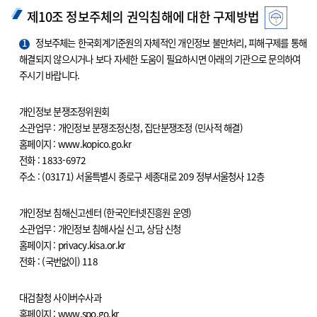
제10조 정보주체의 권익침해에 대한 구제방법
1
정보주체는 한국회계기준원의 자체적인 개인정보 불만처리, 피해구제를 통해
해결되지 않으시거나 보다 자세한 도움이 필요하시면 아래의 기관으로 문의하여
주시기 바랍니다.
개인정보 분쟁조정위원회
소관업무 : 개인정보 분쟁조정신청, 집단분쟁조정 (민사적 해결)
홈페이지 : www.kopico.go.kr
전화 : 1833-6972
주소 : (03171) 서울특별시 종로구 세종대로 209 정부서울청사 12층
개인정보 침해신고센터 (한국인터넷진흥원 운영)
소관업무 : 개인정보 침해사실 신고, 상담 신청
홈페이지 : privacy.kisa.or.kr
전화 : (국번없이) 118
대검찰청 사이버수사과
홈페이지 : www.spo.go.kr