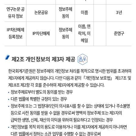
연구논문 공
정보주체
논문공유
이름
3년
유자 정보
동의
이름, 연
IP차단해제
정보주체
IP차단해제
락처, 이
준영구
등록정보
동의
메일
제2조 개인정보의 제3자 제공
한국회계기준원은 정보주체의 개인정보 처리를 목적으로 명시한 범위를 초과하여
제3자에게 제공하지 않습니다. 다만 다음과 같이「개인정보 보호법」 제17조 및
제18조 제2항 각 호를 준수하여 제3자에게 제공할 수 있습니다.
정보주체로부터 별도의 동의를 받는 경우
다른 법률에 특별한 규정이 있는 경우
정보주체 또는 그 법정대리인이 의사표시를 할 수 없는 상태에 있거나 주소불명
등으로 사전 동의를 받을 수 없을 경우로써 명백히 정보주체 또는 제3자의
급박한 생명, 신체, 재산의 이익을 위하여 필요하다고 인정되는 경우
개인정보를 목적 외의 용도로 이용하거나 이를 제3자에게 제공하지 아니하면
다른 법률에서 정하는 소관 업무를 수행할 수 없는 경우로써