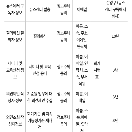
준영구 (뉴스
뉴스레터 구
정보주체
뉴스레터 발송
이메일
레터 구독해지
독자 정보
동의
까지)
이름, 소
질의회신 질
정보주체
속, 주소,
질의회신
10년
의자 정보
동의
이메일,
연락처
이름, 이
세미나 및
메일, 연
회계
세미나 및 교육
정보주체
교육신청 정
락처, 소
사번
3년
신청 응대
동의
보
속, 부서,
호
직위
의견제안 작
기준원 업무에 대
정보주체
이름, 이
3년
성자 정보
한 의견제안 수집
동의
메일
이름, 소
회계기준 및 지속
의견조회 작
정보주체
속,이메
가능성기준 제개
3년
성자정보
동의
일, 연락
정
처