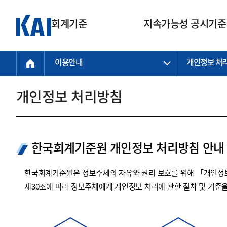
회계기준
지속가능성 공시기준
이용안내
개인정보 처
회계기준
지속가능성
질의회신
연구교육
소통광장
기준원 안내
기업회계기준
지속가능성 공시기준
질의회신 접수
한국회계연구원
공지사항
비전과 연혁
공시기준
기업회계기준(전체)
지속가능성 공시기준(전체)
질의회신 업무절차
소개
설립 안내
개인정보 처리방침
기업회계기준전문
한국 지속가능성 공시기준
신속처리 질의
박사후 연구원 프로그램
비전
한국채택국제회계기준(K-IFRS)
IFRS 지속가능성 공시기준
정규절차 질의
연혁
투명·지속가능 경제를 위한
회계기준 및 지속가능성 기준
제정의 글로벌 리더
국제회계기준(IFRS)
역대 임원
투명·지속가능 경제를 위한
회계기준 및 지속가능성 기준
제정의 글로벌 리더
한국회계기준원 개인정보 처리방침 안내
자주하는 질문
일반기업회계기준
연차보고서
기업 보고 지원
특수분야회계기준
감사보고서
한국회계기준원은 정보주체의 자유와 권리 보호를 위해 「개인정보
중소기업회계기준
한국 지속가능성 공시기준 적용
제30조에 따라 정보주체에게 개인정보 처리에 관한 절차 및 기준
지원
비영리조직회계기준
투명·지속가능 경제를 위한
회계기준 및 지속가능성 기준
제정의 글로벌 리더
투명·지속가능 경제를 위한
회계기준 및 지속가능성 기준
제정의 글로벌 리더
국제 지속가능성 공시기준 적용
종전기업회계기준
투명·지속가능 경제를 위한
회계기준 및 지속가능성 기준
제정의 글로벌 리더
찾아오시는 길
지원
회계기준연혁