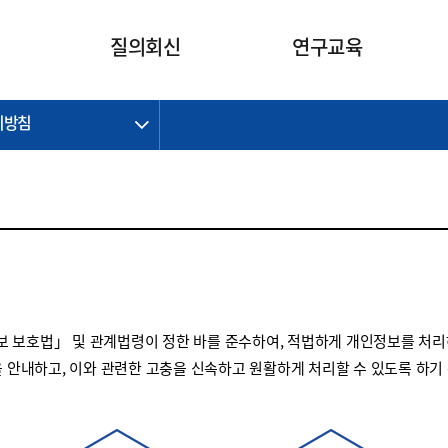
카피라이트로 가기
본문으로 가기
주메뉴로 가기
질의회신
연구교육
리방침
제정개정과제
제정개정과제
질의회신 요약
연구
보도자료
CI소개
주요 일정
주요 일정
회계기준적용의견서
교육
회계뉴스
조직
진행 과제
진행 과제
질의회신 요약 안내
진행 중인 연구과제
스마트강의
완료 과제
완료 과제
질의회신 요약 전체
IFRS Research Forum
교육 자료
의견 조회
의견 조회
한국채택국제회계기준
출판물
IFRS 해석위원회 논의 결과
일반기업회계기준
종전기업회계기준
 보호법」 및 관계법령이 정한 바를 준수하여, 적법하게 개인정보를 처리
K-IFRS 신속처리질의
을 안내하고, 이와 관련한 고충을 신속하고 원활하게 처리할 수 있도록 하기
일반기업회계기준 신속처리질
의
정착지원TF