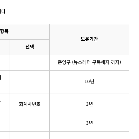
니다
항목
보유기간
선택
준영구 (뉴스레터 구독해지 까지)
메
10년
,
회계사번호
3년
3년
연