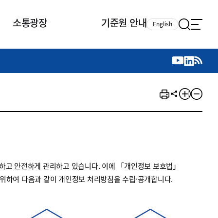
소통광장
기준원 안내
English
국제 활동
국제 활동
참여
뉴스레터
주요업무
자료실
자료실
참여
채용안내
연구논문 공유
2026년 중점 사업방향
제정개정자료
제정개정자료
서베이
채용 안내
회계기준 제정개정 업무
행사·교육자료
행사∙교육자료
의견제안
채용 공고
회계기준 제정개정 절차
기고자료
기고자료
지속가능성 공시기준 제정개정
업무
교육 업무
하고 안전하게 관리하고 있습니다. 이에 「개인정보 보호법」
IFRS재단 재정지원
 위하여 다음과 같이 개인정보 처리방침을 수립·공개합니다.