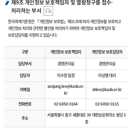
제9조 개인정보 보호책임자 및 열람청구를 접수·
처리하는 부서
한국회계기준원은 「개인정보 보호법」제31조에 따라 개인정보를 보호하고
개인정보 처리와 관련한 불만을 처리하기 위하여 개인정보 보호책임자 및
보호담당자를 지정하고 있습니다.
구분
개인정보 보호책임자
개인정보 보호담당자
담당부서
경영관리실
경영관리실
담당자
이수정 팀장
이상행 대리
soojung.lee@kasb.or.
이메일
shlee@kasb.or.kr
kr
전화번호
02-6050-0164
02-6050-0115
서울특별시 중구 세종대로 39 대한상공회의소 빌딩 3
주소
층