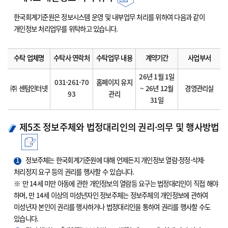
한국회계기준원은 정보시스템 운영 및 내부업무 처리를 위하여 다음과 같이
개인정보 처리업무를 위탁하고 있습니다.
수탁 업체명
수탁사 연락처
수탁업무 내용
계약기간
사업부서
26년 1월 1일
031-261-70
홈페이지 유지
㈜ 센텀인터넷
~ 26년 12월
경영관리실
93
관리
31일
제5조 정보주체와 법정대리인의 권리·의무 및 행사방법
1
정보주체는 한국회계기준원에 대해 언제든지 개인정보 열람·정정·삭제·
처리정지 요구 등의 권리를 행사할 수 있습니다.
※ 만 14세 미만 아동에 관한 개인정보의 열람등 요구는 법정대리인이 직접 해야
하며, 만 14세 이상의 미성년자인 정보주체는 정보주체의 개인정보에 관하여
미성년자 본인이 권리를 행사하거나 법정대리인을 통하여 권리를 행사할 수도
있습니다.