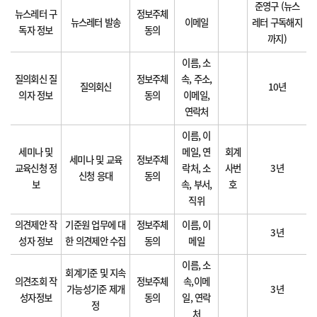
준영구 (뉴스
뉴스레터 구
정보주체
뉴스레터 발송
이메일
레터 구독해지
독자 정보
동의
까지)
이름, 소
질의회신 질
정보주체
속, 주소,
질의회신
10년
의자 정보
동의
이메일,
연락처
이름, 이
세미나 및
메일, 연
회계
세미나 및 교육
정보주체
교육신청 정
락처, 소
사번
3년
신청 응대
동의
보
속, 부서,
호
직위
의견제안 작
기준원 업무에 대
정보주체
이름, 이
3년
성자 정보
한 의견제안 수집
동의
메일
이름, 소
회계기준 및 지속
의견조회 작
정보주체
속,이메
가능성기준 제개
3년
성자정보
동의
일, 연락
정
처