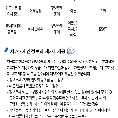
연구논문 공
정보주체
논문공유
이름
3년
유자 정보
동의
이름, 연
IP차단해제
정보주체
IP차단해제
락처, 이
준영구
등록정보
동의
메일
제2조 개인정보의 제3자 제공
한국회계기준원은 정보주체의 개인정보 처리를 목적으로 명시한 범위를 초과하여
제3자에게 제공하지 않습니다. 다만 다음과 같이「개인정보 보호법」 제17조 및
제18조 제2항 각 호를 준수하여 제3자에게 제공할 수 있습니다.
정보주체로부터 별도의 동의를 받는 경우
다른 법률에 특별한 규정이 있는 경우
정보주체 또는 그 법정대리인이 의사표시를 할 수 없는 상태에 있거나 주소불명
등으로 사전 동의를 받을 수 없을 경우로써 명백히 정보주체 또는 제3자의
급박한 생명, 신체, 재산의 이익을 위하여 필요하다고 인정되는 경우
개인정보를 목적 외의 용도로 이용하거나 이를 제3자에게 제공하지 아니하면
다른 법률에서 정하는 소관 업무를 수행할 수 없는 경우로써