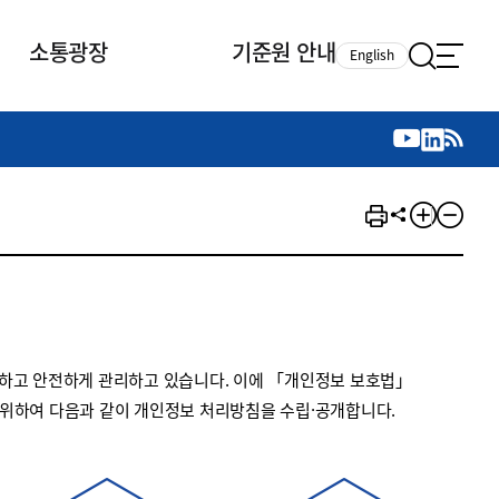
소통광장
기준원 안내
English
국제 활동
국제 활동
참여
뉴스레터
주요업무
자료실
자료실
참여
채용안내
연구논문 공유
2026년 중점 사업방향
제정개정자료
제정개정자료
서베이
채용 안내
회계기준 제정개정 업무
행사·교육자료
행사∙교육자료
의견제안
채용 공고
회계기준 제정개정 절차
기고자료
기고자료
지속가능성 공시기준 제정개정
업무
교육 업무
하고 안전하게 관리하고 있습니다. 이에 「개인정보 보호법」
IFRS재단 재정지원
 위하여 다음과 같이 개인정보 처리방침을 수립·공개합니다.