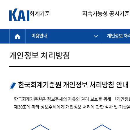
회계기준
지속가능성 공시기준
이용안내
개인정보 처
회계기준
지속가능성
질의회신
연구교육
소통광장
기준원 안내
기업회계기준
지속가능성 공시기준
질의회신 접수
한국회계연구원
공지사항
비전과 연혁
공시기준
기업회계기준(전체)
지속가능성 공시기준(전체)
질의회신 업무절차
소개
설립 안내
개인정보 처리방침
기업회계기준전문
한국 지속가능성 공시기준
신속처리 질의
박사후 연구원 프로그램
비전
한국채택국제회계기준(K-IFRS)
IFRS 지속가능성 공시기준
정규절차 질의
연혁
투명·지속가능 경제를 위한
회계기준 및 지속가능성 기준
제정의 글로벌 리더
국제회계기준(IFRS)
역대 임원
투명·지속가능 경제를 위한
회계기준 및 지속가능성 기준
제정의 글로벌 리더
한국회계기준원 개인정보 처리방침 안내
자주하는 질문
일반기업회계기준
연차보고서
기업 보고 지원
특수분야회계기준
감사보고서
한국회계기준원은 정보주체의 자유와 권리 보호를 위해 「개인정보
중소기업회계기준
한국 지속가능성 공시기준 적용
제30조에 따라 정보주체에게 개인정보 처리에 관한 절차 및 기준
지원
비영리조직회계기준
투명·지속가능 경제를 위한
회계기준 및 지속가능성 기준
제정의 글로벌 리더
투명·지속가능 경제를 위한
회계기준 및 지속가능성 기준
제정의 글로벌 리더
국제 지속가능성 공시기준 적용
종전기업회계기준
투명·지속가능 경제를 위한
회계기준 및 지속가능성 기준
제정의 글로벌 리더
찾아오시는 길
지원
회계기준연혁