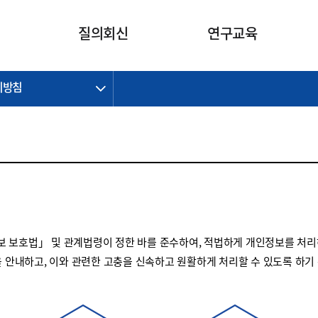
카피라이트로 가기
본문으로 가기
주메뉴로 가기
질의회신
연구교육
리방침
제정개정과제
제정개정과제
질의회신 요약
연구
보도자료
CI소개
주요 일정
주요 일정
회계기준적용의견서
교육
회계뉴스
조직
진행 과제
진행 과제
질의회신 요약 안내
진행 중인 연구과제
스마트강의
완료 과제
완료 과제
질의회신 요약 전체
IFRS Research Forum
교육 자료
의견 조회
의견 조회
한국채택국제회계기준
출판물
IFRS 해석위원회 논의 결과
일반기업회계기준
종전기업회계기준
 보호법」 및 관계법령이 정한 바를 준수하여, 적법하게 개인정보를 처리
K-IFRS 신속처리질의
을 안내하고, 이와 관련한 고충을 신속하고 원활하게 처리할 수 있도록 하기
일반기업회계기준 신속처리질
의
정착지원TF