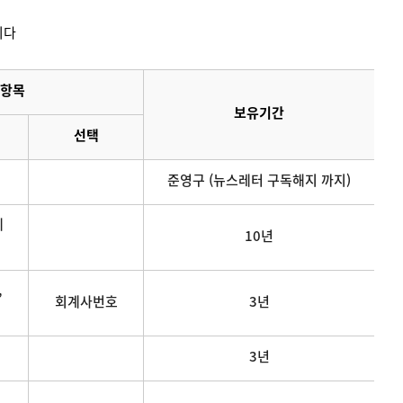
니다
항목
보유기간
선택
준영구 (뉴스레터 구독해지 까지)
메
10년
,
회계사번호
3년
3년
연