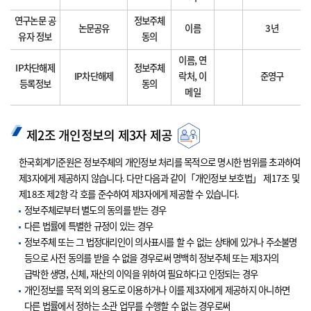
연구논문 공
정보주체
논문공유
이름
3년
유자 정보
동의
이름, 연
IP차단해제
정보주체
IP차단해제
락처, 이
준영구
등록정보
동의
메일
제2조 개인정보의 제3자 제공
한국회계기준원은 정보주체의 개인정보 처리를 목적으로 명시한 범위를 초과하여
제3자에게 제공하지 않습니다. 다만 다음과 같이「개인정보 보호법」 제17조 및
제18조 제2항 각 호를 준수하여 제3자에게 제공할 수 있습니다.
정보주체로부터 별도의 동의를 받는 경우
다른 법률에 특별한 규정이 있는 경우
정보주체 또는 그 법정대리인이 의사표시를 할 수 없는 상태에 있거나 주소불명
등으로 사전 동의를 받을 수 없을 경우로써 명백히 정보주체 또는 제3자의
급박한 생명, 신체, 재산의 이익을 위하여 필요하다고 인정되는 경우
개인정보를 목적 외의 용도로 이용하거나 이를 제3자에게 제공하지 아니하면
다른 법률에서 정하는 소관 업무를 수행할 수 없는 경우로써