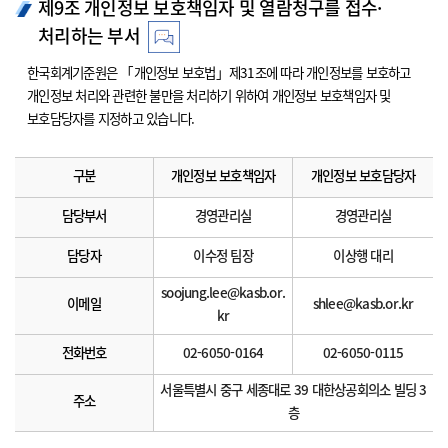
제9조 개인정보 보호책임자 및 열람청구를 접수·
처리하는 부서
한국회계기준원은 「개인정보 보호법」제31조에 따라 개인정보를 보호하고
개인정보 처리와 관련한 불만을 처리하기 위하여 개인정보 보호책임자 및
보호담당자를 지정하고 있습니다.
구분
개인정보 보호책임자
개인정보 보호담당자
담당부서
경영관리실
경영관리실
담당자
이수정 팀장
이상행 대리
soojung.lee@kasb.or.
이메일
shlee@kasb.or.kr
kr
전화번호
02-6050-0164
02-6050-0115
서울특별시 중구 세종대로 39 대한상공회의소 빌딩 3
주소
층