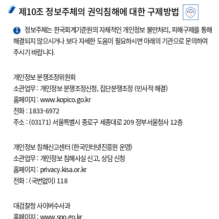
제10조 정보주체의 권익침해에 대한 구제방법
1
정보주체는 한국회계기준원의 자체적인 개인정보 불만처리, 피해구제를 통해
해결되지 않으시거나 보다 자세한 도움이 필요하시면 아래의 기관으로 문의하여
주시기 바랍니다.
개인정보 분쟁조정위원회
소관업무 : 개인정보 분쟁조정신청, 집단분쟁조정 (민사적 해결)
홈페이지 : www.kopico.go.kr
전화 : 1833-6972
주소 : (03171) 서울특별시 종로구 세종대로 209 정부서울청사 12층
개인정보 침해신고센터 (한국인터넷진흥원 운영)
소관업무 : 개인정보 침해사실 신고, 상담 신청
홈페이지 : privacy.kisa.or.kr
전화 : (국번없이) 118
대검찰청 사이버수사과
홈페이지 : www.spo.go.kr