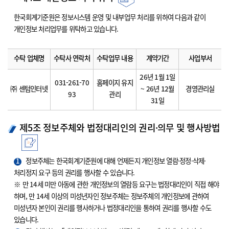
한국회계기준원은 정보시스템 운영 및 내부업무 처리를 위하여 다음과 같이
개인정보 처리업무를 위탁하고 있습니다.
수탁 업체명
수탁사 연락처
수탁업무 내용
계약기간
사업부서
26년 1월 1일
031-261-70
홈페이지 유지
㈜ 센텀인터넷
~ 26년 12월
경영관리실
93
관리
31일
제5조 정보주체와 법정대리인의 권리·의무 및 행사방법
1
정보주체는 한국회계기준원에 대해 언제든지 개인정보 열람·정정·삭제·
처리정지 요구 등의 권리를 행사할 수 있습니다.
※ 만 14세 미만 아동에 관한 개인정보의 열람등 요구는 법정대리인이 직접 해야
하며, 만 14세 이상의 미성년자인 정보주체는 정보주체의 개인정보에 관하여
미성년자 본인이 권리를 행사하거나 법정대리인을 통하여 권리를 행사할 수도
있습니다.