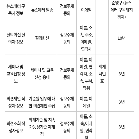
준영구 (뉴스
뉴스레터 구
정보주체
뉴스레터 발송
이메일
레터 구독해지
독자 정보
동의
까지)
이름, 소
질의회신 질
정보주체
속, 주소,
질의회신
10년
의자 정보
동의
이메일,
연락처
이름, 이
세미나 및
메일, 연
회계
세미나 및 교육
정보주체
교육신청 정
락처, 소
사번
3년
신청 응대
동의
보
속, 부서,
호
직위
의견제안 작
기준원 업무에 대
정보주체
이름, 이
3년
성자 정보
한 의견제안 수집
동의
메일
이름, 소
회계기준 및 지속
의견조회 작
정보주체
속,이메
가능성기준 제개
3년
성자정보
동의
일, 연락
정
처