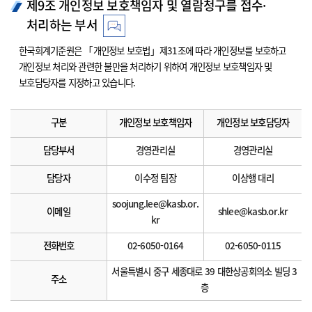
제9조 개인정보 보호책임자 및 열람청구를 접수·
처리하는 부서
한국회계기준원은 「개인정보 보호법」제31조에 따라 개인정보를 보호하고
개인정보 처리와 관련한 불만을 처리하기 위하여 개인정보 보호책임자 및
보호담당자를 지정하고 있습니다.
구분
개인정보 보호책임자
개인정보 보호담당자
담당부서
경영관리실
경영관리실
담당자
이수정 팀장
이상행 대리
soojung.lee@kasb.or.
이메일
shlee@kasb.or.kr
kr
전화번호
02-6050-0164
02-6050-0115
서울특별시 중구 세종대로 39 대한상공회의소 빌딩 3
주소
층