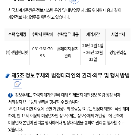
한국회계기준원은 정보시스템 운영 및 내부업무 처리를 위하여 다음과 같이
개인정보 처리업무를 위탁하고 있습니다.
수탁 업체명
수탁사 연락처
수탁업무 내용
계약기간
사업부서
26년 1월 1일
031-261-70
홈페이지 유지
㈜ 센텀인터넷
~ 26년 12월
경영관리실
93
관리
31일
제5조 정보주체와 법정대리인의 권리·의무 및 행사방법
1
정보주체는 한국회계기준원에 대해 언제든지 개인정보 열람·정정·삭제·
처리정지 요구 등의 권리를 행사할 수 있습니다.
※ 만 14세 미만 아동에 관한 개인정보의 열람등 요구는 법정대리인이 직접 해야
하며, 만 14세 이상의 미성년자인 정보주체는 정보주체의 개인정보에 관하여
미성년자 본인이 권리를 행사하거나 법정대리인을 통하여 권리를 행사할 수도
있습니다.