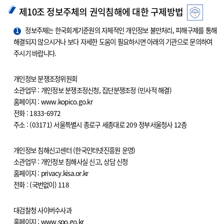
제10조 정보주체의 권익침해에 대한 구제방법
1
정보주체는 한국회계기준원의 자체적인 개인정보 불만처리, 피해구제를 통해
해결되지 않으시거나 보다 자세한 도움이 필요하시면 아래의 기관으로 문의하여
주시기 바랍니다.
개인정보 분쟁조정위원회
소관업무 : 개인정보 분쟁조정신청, 집단분쟁조정 (민사적 해결)
홈페이지 : www.kopico.go.kr
전화 : 1833-6972
주소 : (03171) 서울특별시 종로구 세종대로 209 정부서울청사 12층
개인정보 침해신고센터 (한국인터넷진흥원 운영)
소관업무 : 개인정보 침해사실 신고, 상담 신청
홈페이지 : privacy.kisa.or.kr
전화 : (국번없이) 118
대검찰청 사이버수사과
홈페이지 : www.spo.go.kr