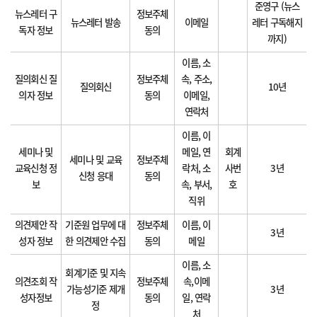
준영구 (뉴스
뉴스레터 구
정보주체
뉴스레터 발송
이메일
레터 구독해지
독자 정보
동의
까지)
이름, 소
질의회신 질
정보주체
속, 주소,
질의회신
10년
의자 정보
동의
이메일,
연락처
이름, 이
세미나 및
메일, 연
회계
세미나 및 교육
정보주체
교육신청 정
락처, 소
사번
3년
신청 응대
동의
보
속, 부서,
호
직위
의견제안 작
기준원 업무에 대
정보주체
이름, 이
3년
성자 정보
한 의견제안 수집
동의
메일
이름, 소
회계기준 및 지속
의견조회 작
정보주체
속,이메
가능성기준 제개
3년
성자정보
동의
일, 연락
정
처