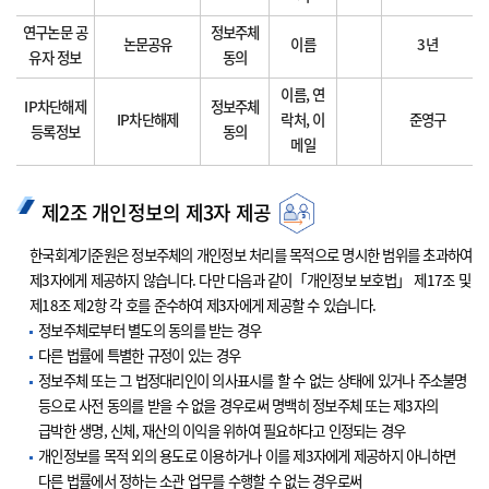
연구논문 공
정보주체
논문공유
이름
3년
유자 정보
동의
이름, 연
IP차단해제
정보주체
IP차단해제
락처, 이
준영구
등록정보
동의
메일
제2조 개인정보의 제3자 제공
한국회계기준원은 정보주체의 개인정보 처리를 목적으로 명시한 범위를 초과하여
제3자에게 제공하지 않습니다. 다만 다음과 같이「개인정보 보호법」 제17조 및
제18조 제2항 각 호를 준수하여 제3자에게 제공할 수 있습니다.
정보주체로부터 별도의 동의를 받는 경우
다른 법률에 특별한 규정이 있는 경우
정보주체 또는 그 법정대리인이 의사표시를 할 수 없는 상태에 있거나 주소불명
등으로 사전 동의를 받을 수 없을 경우로써 명백히 정보주체 또는 제3자의
급박한 생명, 신체, 재산의 이익을 위하여 필요하다고 인정되는 경우
개인정보를 목적 외의 용도로 이용하거나 이를 제3자에게 제공하지 아니하면
다른 법률에서 정하는 소관 업무를 수행할 수 없는 경우로써