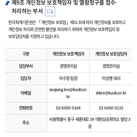
제9조 개인정보 보호책임자 및 열람청구를 접수·
처리하는 부서
한국회계기준원은 「개인정보 보호법」제31조에 따라 개인정보를 보호하고
개인정보 처리와 관련한 불만을 처리하기 위하여 개인정보 보호책임자 및
보호담당자를 지정하고 있습니다.
구분
개인정보 보호책임자
개인정보 보호담당자
담당부서
경영관리실
경영관리실
담당자
이수정 팀장
이상행 대리
soojung.lee@kasb.or.
이메일
shlee@kasb.or.kr
kr
전화번호
02-6050-0164
02-6050-0115
서울특별시 중구 세종대로 39 대한상공회의소 빌딩 3
주소
층