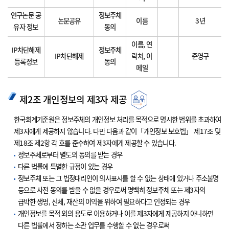
연구논문 공
정보주체
논문공유
이름
3년
유자 정보
동의
이름, 연
IP차단해제
정보주체
IP차단해제
락처, 이
준영구
등록정보
동의
메일
제2조 개인정보의 제3자 제공
한국회계기준원은 정보주체의 개인정보 처리를 목적으로 명시한 범위를 초과하여
제3자에게 제공하지 않습니다. 다만 다음과 같이「개인정보 보호법」 제17조 및
제18조 제2항 각 호를 준수하여 제3자에게 제공할 수 있습니다.
정보주체로부터 별도의 동의를 받는 경우
다른 법률에 특별한 규정이 있는 경우
정보주체 또는 그 법정대리인이 의사표시를 할 수 없는 상태에 있거나 주소불명
등으로 사전 동의를 받을 수 없을 경우로써 명백히 정보주체 또는 제3자의
급박한 생명, 신체, 재산의 이익을 위하여 필요하다고 인정되는 경우
개인정보를 목적 외의 용도로 이용하거나 이를 제3자에게 제공하지 아니하면
다른 법률에서 정하는 소관 업무를 수행할 수 없는 경우로써