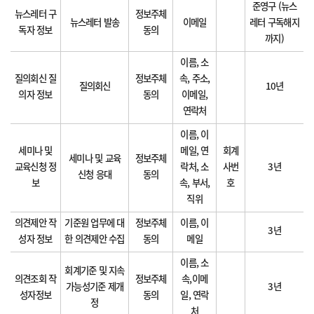
준영구 (뉴스
뉴스레터 구
정보주체
뉴스레터 발송
이메일
레터 구독해지
독자 정보
동의
까지)
이름, 소
질의회신 질
정보주체
속, 주소,
질의회신
10년
의자 정보
동의
이메일,
연락처
이름, 이
세미나 및
메일, 연
회계
세미나 및 교육
정보주체
교육신청 정
락처, 소
사번
3년
신청 응대
동의
보
속, 부서,
호
직위
의견제안 작
기준원 업무에 대
정보주체
이름, 이
3년
성자 정보
한 의견제안 수집
동의
메일
이름, 소
회계기준 및 지속
의견조회 작
정보주체
속,이메
가능성기준 제개
3년
성자정보
동의
일, 연락
정
처