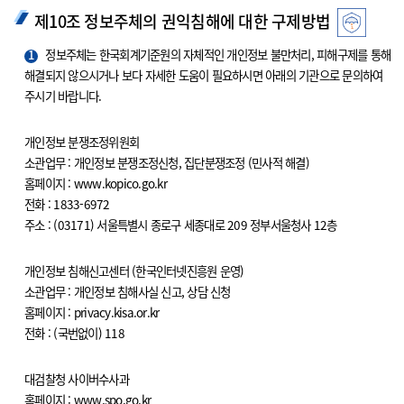
제10조 정보주체의 권익침해에 대한 구제방법
1
정보주체는 한국회계기준원의 자체적인 개인정보 불만처리, 피해구제를 통해
해결되지 않으시거나 보다 자세한 도움이 필요하시면 아래의 기관으로 문의하여
주시기 바랍니다.
개인정보 분쟁조정위원회
소관업무 : 개인정보 분쟁조정신청, 집단분쟁조정 (민사적 해결)
홈페이지 : www.kopico.go.kr
전화 : 1833-6972
주소 : (03171) 서울특별시 종로구 세종대로 209 정부서울청사 12층
개인정보 침해신고센터 (한국인터넷진흥원 운영)
소관업무 : 개인정보 침해사실 신고, 상담 신청
홈페이지 : privacy.kisa.or.kr
전화 : (국번없이) 118
대검찰청 사이버수사과
홈페이지 : www.spo.go.kr