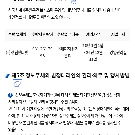
한국회계기준원은 정보시스템 운영 및 내부업무 처리를 위하여 다음과 같이
개인정보 처리업무를 위탁하고 있습니다.
수탁 업체명
수탁사 연락처
수탁업무 내용
계약기간
사업부서
26년 1월 1일
031-261-70
홈페이지 유지
㈜ 센텀인터넷
~ 26년 12월
경영관리실
93
관리
31일
제5조 정보주체와 법정대리인의 권리·의무 및 행사방법
1
정보주체는 한국회계기준원에 대해 언제든지 개인정보 열람·정정·삭제·
처리정지 요구 등의 권리를 행사할 수 있습니다.
※ 만 14세 미만 아동에 관한 개인정보의 열람등 요구는 법정대리인이 직접 해야
하며, 만 14세 이상의 미성년자인 정보주체는 정보주체의 개인정보에 관하여
미성년자 본인이 권리를 행사하거나 법정대리인을 통하여 권리를 행사할 수도
있습니다.