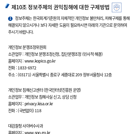
제10조 정보주체의 권익침해에 대한 구제방법
1
정보주체는 한국회계기준원의 자체적인 개인정보 불만처리, 피해구제를 통해
해결되지 않으시거나 보다 자세한 도움이 필요하시면 아래의 기관으로 문의하여
주시기 바랍니다.
개인정보 분쟁조정위원회
소관업무 : 개인정보 분쟁조정신청, 집단분쟁조정 (민사적 해결)
홈페이지 : www.kopico.go.kr
전화 : 1833-6972
주소 : (03171) 서울특별시 종로구 세종대로 209 정부서울청사 12층
개인정보 침해신고센터 (한국인터넷진흥원 운영)
소관업무 : 개인정보 침해사실 신고, 상담 신청
홈페이지 : privacy.kisa.or.kr
전화 : (국번없이) 118
대검찰청 사이버수사과
홈페이지 : www.spo.go.kr