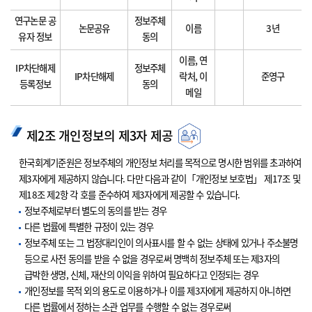
연구논문 공
정보주체
논문공유
이름
3년
유자 정보
동의
이름, 연
IP차단해제
정보주체
IP차단해제
락처, 이
준영구
등록정보
동의
메일
제2조 개인정보의 제3자 제공
한국회계기준원은 정보주체의 개인정보 처리를 목적으로 명시한 범위를 초과하여
제3자에게 제공하지 않습니다. 다만 다음과 같이「개인정보 보호법」 제17조 및
제18조 제2항 각 호를 준수하여 제3자에게 제공할 수 있습니다.
정보주체로부터 별도의 동의를 받는 경우
다른 법률에 특별한 규정이 있는 경우
정보주체 또는 그 법정대리인이 의사표시를 할 수 없는 상태에 있거나 주소불명
등으로 사전 동의를 받을 수 없을 경우로써 명백히 정보주체 또는 제3자의
급박한 생명, 신체, 재산의 이익을 위하여 필요하다고 인정되는 경우
개인정보를 목적 외의 용도로 이용하거나 이를 제3자에게 제공하지 아니하면
다른 법률에서 정하는 소관 업무를 수행할 수 없는 경우로써