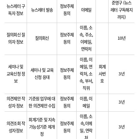
준영구 (뉴스
뉴스레터 구
정보주체
뉴스레터 발송
이메일
레터 구독해지
독자 정보
동의
까지)
이름, 소
질의회신 질
정보주체
속, 주소,
질의회신
10년
의자 정보
동의
이메일,
연락처
이름, 이
세미나 및
메일, 연
회계
세미나 및 교육
정보주체
교육신청 정
락처, 소
사번
3년
신청 응대
동의
보
속, 부서,
호
직위
의견제안 작
기준원 업무에 대
정보주체
이름, 이
3년
성자 정보
한 의견제안 수집
동의
메일
이름, 소
회계기준 및 지속
의견조회 작
정보주체
속,이메
가능성기준 제개
3년
성자정보
동의
일, 연락
정
처