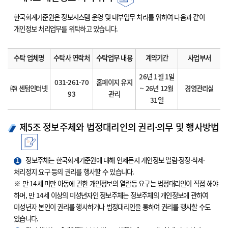
한국회계기준원은 정보시스템 운영 및 내부업무 처리를 위하여 다음과 같이
개인정보 처리업무를 위탁하고 있습니다.
수탁 업체명
수탁사 연락처
수탁업무 내용
계약기간
사업부서
26년 1월 1일
031-261-70
홈페이지 유지
㈜ 센텀인터넷
~ 26년 12월
경영관리실
93
관리
31일
제5조 정보주체와 법정대리인의 권리·의무 및 행사방법
1
정보주체는 한국회계기준원에 대해 언제든지 개인정보 열람·정정·삭제·
처리정지 요구 등의 권리를 행사할 수 있습니다.
※ 만 14세 미만 아동에 관한 개인정보의 열람등 요구는 법정대리인이 직접 해야
하며, 만 14세 이상의 미성년자인 정보주체는 정보주체의 개인정보에 관하여
미성년자 본인이 권리를 행사하거나 법정대리인을 통하여 권리를 행사할 수도
있습니다.