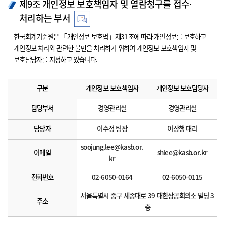
제9조 개인정보 보호책임자 및 열람청구를 접수·
처리하는 부서
한국회계기준원은 「개인정보 보호법」제31조에 따라 개인정보를 보호하고
개인정보 처리와 관련한 불만을 처리하기 위하여 개인정보 보호책임자 및
보호담당자를 지정하고 있습니다.
구분
개인정보 보호책임자
개인정보 보호담당자
담당부서
경영관리실
경영관리실
담당자
이수정 팀장
이상행 대리
soojung.lee@kasb.or.
이메일
shlee@kasb.or.kr
kr
전화번호
02-6050-0164
02-6050-0115
서울특별시 중구 세종대로 39 대한상공회의소 빌딩 3
주소
층