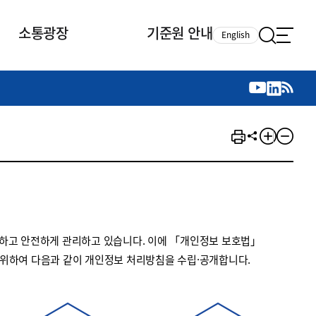
소통광장
기준원 안내
English
국제 활동
국제 활동
참여
뉴스레터
주요업무
자료실
자료실
참여
채용안내
연구논문 공유
2026년 중점 사업방향
제정개정자료
제정개정자료
서베이
채용 안내
회계기준 제정개정 업무
행사·교육자료
행사∙교육자료
의견제안
채용 공고
회계기준 제정개정 절차
기고자료
기고자료
지속가능성 공시기준 제정개정
업무
교육 업무
하고 안전하게 관리하고 있습니다. 이에 「개인정보 보호법」
IFRS재단 재정지원
 위하여 다음과 같이 개인정보 처리방침을 수립·공개합니다.