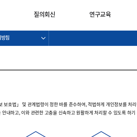
카피라이트로 가기
본문으로 가기
주메뉴로 가기
질의회신
연구교육
리방침
제정개정과제
제정개정과제
질의회신 요약
연구
보도자료
CI소개
주요 일정
주요 일정
회계기준적용의견서
교육
회계뉴스
조직
진행 과제
진행 과제
질의회신 요약 안내
진행 중인 연구과제
스마트강의
완료 과제
완료 과제
질의회신 요약 전체
IFRS Research Forum
교육 자료
의견 조회
의견 조회
한국채택국제회계기준
출판물
IFRS 해석위원회 논의 결과
일반기업회계기준
종전기업회계기준
 보호법」 및 관계법령이 정한 바를 준수하여, 적법하게 개인정보를 처리
K-IFRS 신속처리질의
을 안내하고, 이와 관련한 고충을 신속하고 원활하게 처리할 수 있도록 하기
일반기업회계기준 신속처리질
의
정착지원TF