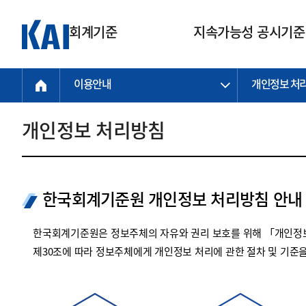
회계기준
지속가능성 공시기준
이용안내
개인정보 처
회계기준
지속가능성
질의회신
연구교육
소통광장
기준원 안내
기업회계기준
지속가능성 공시기준
질의회신 접수
한국회계연구원
공지사항
비전과 연혁
공시기준
기업회계기준(전체)
지속가능성 공시기준(전체)
질의회신 업무절차
소개
설립 안내
개인정보 처리방침
기업회계기준전문
한국 지속가능성 공시기준
신속처리 질의
박사후 연구원 프로그램
비전
한국채택국제회계기준(K-IFRS)
IFRS 지속가능성 공시기준
정규절차 질의
연혁
투명·지속가능 경제를 위한
회계기준 및 지속가능성 기준
제정의 글로벌 리더
국제회계기준(IFRS)
역대 임원
투명·지속가능 경제를 위한
회계기준 및 지속가능성 기준
제정의 글로벌 리더
한국회계기준원 개인정보 처리방침 안내
자주하는 질문
일반기업회계기준
연차보고서
기업 보고 지원
특수분야회계기준
감사보고서
한국회계기준원은 정보주체의 자유와 권리 보호를 위해 「개인정보
중소기업회계기준
한국 지속가능성 공시기준 적용
제30조에 따라 정보주체에게 개인정보 처리에 관한 절차 및 기준
지원
비영리조직회계기준
투명·지속가능 경제를 위한
회계기준 및 지속가능성 기준
제정의 글로벌 리더
투명·지속가능 경제를 위한
회계기준 및 지속가능성 기준
제정의 글로벌 리더
국제 지속가능성 공시기준 적용
종전기업회계기준
투명·지속가능 경제를 위한
회계기준 및 지속가능성 기준
제정의 글로벌 리더
찾아오시는 길
지원
회계기준연혁