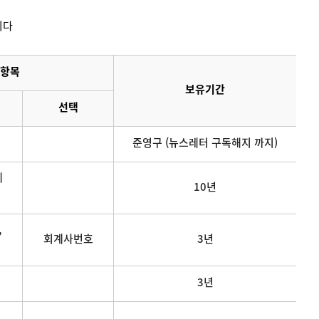
니다
항목
보유기간
선택
준영구 (뉴스레터 구독해지 까지)
메
10년
,
회계사번호
3년
3년
연