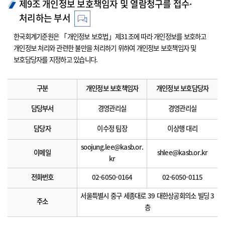
제9조 개인정보 보호책임자 및 열람청구를 접수·
처리하는 부서
한국회계기준원은 「개인정보 보호법」제31조에 따라 개인정보를 보호하고
개인정보 처리와 관련한 불만을 처리하기 위하여 개인정보 보호책임자 및
보호담당자를 지정하고 있습니다.
구분
개인정보 보호책임자
개인정보 보호담당자
담당부서
경영관리실
경영관리실
담당자
이수정 팀장
이상행 대리
soojung.lee@kasb.or.
이메일
shlee@kasb.or.kr
kr
전화번호
02-6050-0164
02-6050-0115
서울특별시 중구 세종대로 39 대한상공회의소 빌딩 3
주소
층