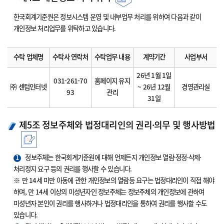
한국회계기준원은 정보시스템 운영 및 내부업무 처리를 위하여 다음과 같이
개인정보 처리업무를 위탁하고 있습니다.
수탁 업체명
수탁사 연락처
수탁업무 내용
계약기간
사업부서
26년 1월 1일
031-261-70
홈페이지 유지
㈜ 센텀인터넷
~ 26년 12월
경영관리실
93
관리
31일
제5조 정보주체와 법정대리인의 권리·의무 및 행사방법
1
정보주체는 한국회계기준원에 대해 언제든지 개인정보 열람·정정·삭제·
처리정지 요구 등의 권리를 행사할 수 있습니다.
※ 만 14세 미만 아동에 관한 개인정보의 열람등 요구는 법정대리인이 직접 해야
하며, 만 14세 이상의 미성년자인 정보주체는 정보주체의 개인정보에 관하여
미성년자 본인이 권리를 행사하거나 법정대리인을 통하여 권리를 행사할 수도
있습니다.