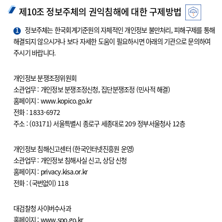
제10조 정보주체의 권익침해에 대한 구제방법
1
정보주체는 한국회계기준원의 자체적인 개인정보 불만처리, 피해구제를 통해
해결되지 않으시거나 보다 자세한 도움이 필요하시면 아래의 기관으로 문의하여
주시기 바랍니다.
개인정보 분쟁조정위원회
소관업무 : 개인정보 분쟁조정신청, 집단분쟁조정 (민사적 해결)
홈페이지 : www.kopico.go.kr
전화 : 1833-6972
주소 : (03171) 서울특별시 종로구 세종대로 209 정부서울청사 12층
개인정보 침해신고센터 (한국인터넷진흥원 운영)
소관업무 : 개인정보 침해사실 신고, 상담 신청
홈페이지 : privacy.kisa.or.kr
전화 : (국번없이) 118
대검찰청 사이버수사과
홈페이지 : www.spo.go.kr