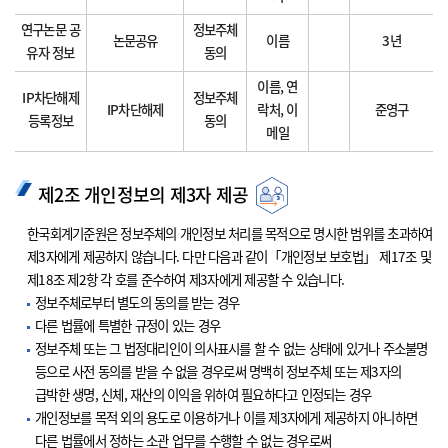
연구논문 공
정보주체
논문공유
이름
3년
유자 정보
동의
이름, 연
IP차단해제
정보주체
IP차단해제
락처, 이
준영구
등록정보
동의
메일
제2조 개인정보의 제3자 제공
한국회계기준원은 정보주체의 개인정보 처리를 목적으로 명시한 범위를 초과하여
제3자에게 제공하지 않습니다. 다만 다음과 같이「개인정보 보호법」 제17조 및
제18조 제2항 각 호를 준수하여 제3자에게 제공할 수 있습니다.
정보주체로부터 별도의 동의를 받는 경우
다른 법률에 특별한 규정이 있는 경우
정보주체 또는 그 법정대리인이 의사표시를 할 수 없는 상태에 있거나 주소불명
등으로 사전 동의를 받을 수 없을 경우로써 명백히 정보주체 또는 제3자의
급박한 생명, 신체, 재산의 이익을 위하여 필요하다고 인정되는 경우
개인정보를 목적 외의 용도로 이용하거나 이를 제3자에게 제공하지 아니하면
다른 법률에서 정하는 소관 업무를 수행할 수 없는 경우로써