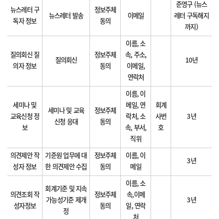
준영구 (뉴스
뉴스레터 구
정보주체
뉴스레터 발송
이메일
레터 구독해지
독자 정보
동의
까지)
이름, 소
질의회신 질
정보주체
속, 주소,
질의회신
10년
의자 정보
동의
이메일,
연락처
이름, 이
세미나 및
메일, 연
회계
세미나 및 교육
정보주체
교육신청 정
락처, 소
사번
3년
신청 응대
동의
보
속, 부서,
호
직위
의견제안 작
기준원 업무에 대
정보주체
이름, 이
3년
성자 정보
한 의견제안 수집
동의
메일
이름, 소
회계기준 및 지속
의견조회 작
정보주체
속,이메
가능성기준 제개
3년
성자정보
동의
일, 연락
정
처