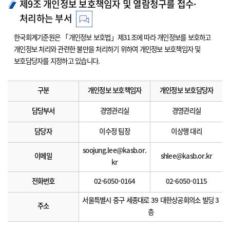
제9조 개인정보 보호책임자 및 열람청구를 접수·
처리하는 부서
한국회계기준원은 「개인정보 보호법」제31조에 따라 개인정보를 보호하고
개인정보 처리와 관련한 불만을 처리하기 위하여 개인정보 보호책임자 및
보호담당자를 지정하고 있습니다.
구분
개인정보 보호책임자
개인정보 보호담당자
담당부서
경영관리실
경영관리실
담당자
이수정 팀장
이상행 대리
soojung.lee@kasb.or.
이메일
shlee@kasb.or.kr
kr
전화번호
02-6050-0164
02-6050-0115
서울특별시 중구 세종대로 39 대한상공회의소 빌딩 3
주소
층