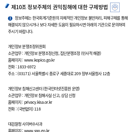
제10조 정보주체의 권익침해에 대한 구제방법
1
정보주체는 한국회계기준원의 자체적인 개인정보 불만처리, 피해구제를 통해
해결되지 않으시거나 보다 자세한 도움이 필요하시면 아래의 기관으로 문의하여
주시기 바랍니다.
개인정보 분쟁조정위원회
소관업무 : 개인정보 분쟁조정신청, 집단분쟁조정 (민사적 해결)
홈페이지 : www.kopico.go.kr
전화 : 1833-6972
주소 : (03171) 서울특별시 종로구 세종대로 209 정부서울청사 12층
개인정보 침해신고센터 (한국인터넷진흥원 운영)
소관업무 : 개인정보 침해사실 신고, 상담 신청
홈페이지 : privacy.kisa.or.kr
전화 : (국번없이) 118
대검찰청 사이버수사과
홈페이지 : www.spo.go.kr