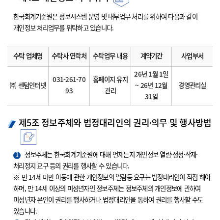
한국회계기준원은 정보시스템 운영 및 내부업무 처리를 위하여 다음과 같이
개인정보 처리업무를 위탁하고 있습니다.
수탁 업체명
수탁사 연락처
수탁업무 내용
계약기간
사업부서
26년 1월 1일
031-261-70
홈페이지 유지
㈜ 센텀인터넷
~ 26년 12월
경영관리실
93
관리
31일
제5조 정보주체와 법정대리인의 권리·의무 및 행사방법
1
정보주체는 한국회계기준원에 대해 언제든지 개인정보 열람·정정·삭제·
처리정지 요구 등의 권리를 행사할 수 있습니다.
※ 만 14세 미만 아동에 관한 개인정보의 열람등 요구는 법정대리인이 직접 해야
하며, 만 14세 이상의 미성년자인 정보주체는 정보주체의 개인정보에 관하여
미성년자 본인이 권리를 행사하거나 법정대리인을 통하여 권리를 행사할 수도
있습니다.