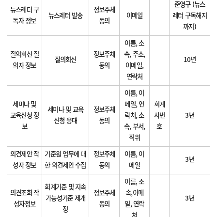
준영구 (뉴스
뉴스레터 구
정보주체
뉴스레터 발송
이메일
레터 구독해지
독자 정보
동의
까지)
이름, 소
질의회신 질
정보주체
속, 주소,
질의회신
10년
의자 정보
동의
이메일,
연락처
이름, 이
세미나 및
메일, 연
회계
세미나 및 교육
정보주체
교육신청 정
락처, 소
사번
3년
신청 응대
동의
보
속, 부서,
호
직위
의견제안 작
기준원 업무에 대
정보주체
이름, 이
3년
성자 정보
한 의견제안 수집
동의
메일
이름, 소
회계기준 및 지속
의견조회 작
정보주체
속,이메
가능성기준 제개
3년
성자정보
동의
일, 연락
정
처