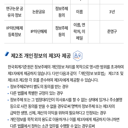
연구논문 공
정보주체
논문공유
이름
3년
유자 정보
동의
이름, 연
IP차단해제
정보주체
IP차단해제
락처, 이
준영구
등록정보
동의
메일
제2조 개인정보의 제3자 제공
한국회계기준원은 정보주체의 개인정보 처리를 목적으로 명시한 범위를 초과하여
제3자에게 제공하지 않습니다. 다만 다음과 같이「개인정보 보호법」 제17조 및
제18조 제2항 각 호를 준수하여 제3자에게 제공할 수 있습니다.
정보주체로부터 별도의 동의를 받는 경우
다른 법률에 특별한 규정이 있는 경우
정보주체 또는 그 법정대리인이 의사표시를 할 수 없는 상태에 있거나 주소불명
등으로 사전 동의를 받을 수 없을 경우로써 명백히 정보주체 또는 제3자의
급박한 생명, 신체, 재산의 이익을 위하여 필요하다고 인정되는 경우
개인정보를 목적 외의 용도로 이용하거나 이를 제3자에게 제공하지 아니하면
다른 법률에서 정하는 소관 업무를 수행할 수 없는 경우로써