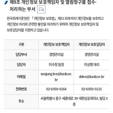
제9조 개인정보 보호책임자 및 열람청구를 접수·
처리하는 부서
한국회계기준원은 「개인정보 보호법」제31조에 따라 개인정보를 보호하고
개인정보 처리와 관련한 불만을 처리하기 위하여 개인정보 보호책임자 및
보호담당자를 지정하고 있습니다.
구분
개인정보 보호책임자
개인정보 보호담당자
담당부서
경영관리실
경영관리실
담당자
이수정 팀장
이상행 대리
soojung.lee@kasb.or.
이메일
shlee@kasb.or.kr
kr
전화번호
02-6050-0164
02-6050-0115
서울특별시 중구 세종대로 39 대한상공회의소 빌딩 3
주소
층