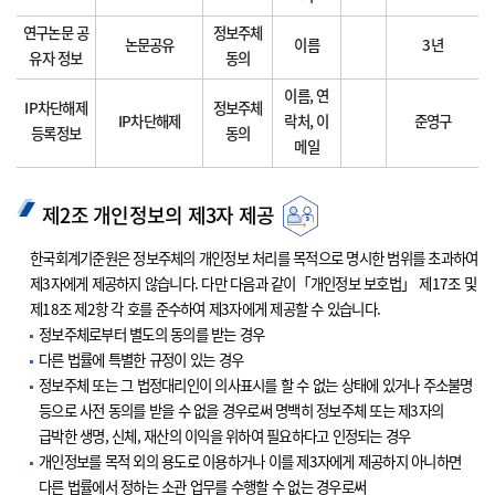
연구논문 공
정보주체
논문공유
이름
3년
유자 정보
동의
이름, 연
IP차단해제
정보주체
IP차단해제
락처, 이
준영구
등록정보
동의
메일
제2조 개인정보의 제3자 제공
한국회계기준원은 정보주체의 개인정보 처리를 목적으로 명시한 범위를 초과하여
제3자에게 제공하지 않습니다. 다만 다음과 같이「개인정보 보호법」 제17조 및
제18조 제2항 각 호를 준수하여 제3자에게 제공할 수 있습니다.
정보주체로부터 별도의 동의를 받는 경우
다른 법률에 특별한 규정이 있는 경우
정보주체 또는 그 법정대리인이 의사표시를 할 수 없는 상태에 있거나 주소불명
등으로 사전 동의를 받을 수 없을 경우로써 명백히 정보주체 또는 제3자의
급박한 생명, 신체, 재산의 이익을 위하여 필요하다고 인정되는 경우
개인정보를 목적 외의 용도로 이용하거나 이를 제3자에게 제공하지 아니하면
다른 법률에서 정하는 소관 업무를 수행할 수 없는 경우로써