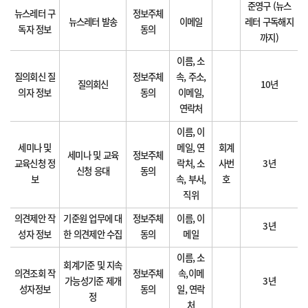
준영구 (뉴스
뉴스레터 구
정보주체
뉴스레터 발송
이메일
레터 구독해지
독자 정보
동의
까지)
이름, 소
질의회신 질
정보주체
속, 주소,
질의회신
10년
의자 정보
동의
이메일,
연락처
이름, 이
세미나 및
메일, 연
회계
세미나 및 교육
정보주체
교육신청 정
락처, 소
사번
3년
신청 응대
동의
보
속, 부서,
호
직위
의견제안 작
기준원 업무에 대
정보주체
이름, 이
3년
성자 정보
한 의견제안 수집
동의
메일
이름, 소
회계기준 및 지속
의견조회 작
정보주체
속,이메
가능성기준 제개
3년
성자정보
동의
일, 연락
정
처