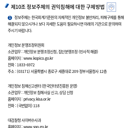
제10조 정보주체의 권익침해에 대한 구제방법
1
정보주체는 한국회계기준원의 자체적인 개인정보 불만처리, 피해구제를 통해
해결되지 않으시거나 보다 자세한 도움이 필요하시면 아래의 기관으로 문의하여
주시기 바랍니다.
개인정보 분쟁조정위원회
소관업무 : 개인정보 분쟁조정신청, 집단분쟁조정 (민사적 해결)
홈페이지 : www.kopico.go.kr
전화 : 1833-6972
주소 : (03171) 서울특별시 종로구 세종대로 209 정부서울청사 12층
개인정보 침해신고센터 (한국인터넷진흥원 운영)
소관업무 : 개인정보 침해사실 신고, 상담 신청
홈페이지 : privacy.kisa.or.kr
전화 : (국번없이) 118
대검찰청 사이버수사과
홈페이지 : www.spo.go.kr