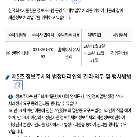
한국회계기준원은 정보시스템 운영 및 내부업무 처리를 위하여 다음과 같이
개인정보 처리업무를 위탁하고 있습니다.
수탁 업체명
수탁사 연락처
수탁업무 내용
계약기간
사업부서
26년 1월 1일
031-261-70
홈페이지 유지
㈜ 센텀인터넷
~ 26년 12월
경영관리실
93
관리
31일
제5조 정보주체와 법정대리인의 권리·의무 및 행사방법
1
정보주체는 한국회계기준원에 대해 언제든지 개인정보 열람·정정·삭제·
처리정지 요구 등의 권리를 행사할 수 있습니다.
※ 만 14세 미만 아동에 관한 개인정보의 열람등 요구는 법정대리인이 직접 해야
하며, 만 14세 이상의 미성년자인 정보주체는 정보주체의 개인정보에 관하여
미성년자 본인이 권리를 행사하거나 법정대리인을 통하여 권리를 행사할 수도
있습니다.