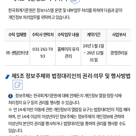
한국회계기준원은 정보시스템 운영 및 내부업무 처리를 위하여 다음과 같이
개인정보 처리업무를 위탁하고 있습니다.
수탁 업체명
수탁사 연락처
수탁업무 내용
계약기간
사업부서
26년 1월 1일
031-261-70
홈페이지 유지
㈜ 센텀인터넷
~ 26년 12월
경영관리실
93
관리
31일
제5조 정보주체와 법정대리인의 권리·의무 및 행사방법
1
정보주체는 한국회계기준원에 대해 언제든지 개인정보 열람·정정·삭제·
처리정지 요구 등의 권리를 행사할 수 있습니다.
※ 만 14세 미만 아동에 관한 개인정보의 열람등 요구는 법정대리인이 직접 해야
하며, 만 14세 이상의 미성년자인 정보주체는 정보주체의 개인정보에 관하여
미성년자 본인이 권리를 행사하거나 법정대리인을 통하여 권리를 행사할 수도
있습니다.