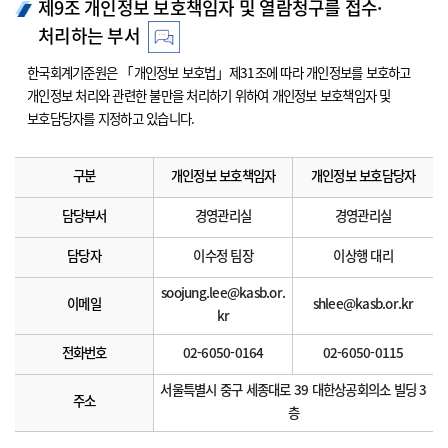
제9조 개인정보 보호책임자 및 열람청구를 접수·
처리하는 부서
한국회계기준원은 「개인정보 보호법」제31조에 따라 개인정보를 보호하고
개인정보 처리와 관련한 불만을 처리하기 위하여 개인정보 보호책임자 및
보호담당자를 지정하고 있습니다.
구분
개인정보 보호책임자
개인정보 보호담당자
담당부서
경영관리실
경영관리실
담당자
이수정 팀장
이상행 대리
soojung.lee@kasb.or.
이메일
shlee@kasb.or.kr
kr
전화번호
02-6050-0164
02-6050-0115
서울특별시 중구 세종대로 39 대한상공회의소 빌딩 3
주소
층