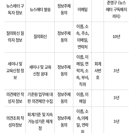
준영구 (뉴스
뉴스레터 구
정보주체
뉴스레터 발송
이메일
레터 구독해지
독자 정보
동의
까지)
이름, 소
질의회신 질
정보주체
속, 주소,
질의회신
10년
의자 정보
동의
이메일,
연락처
이름, 이
세미나 및
메일, 연
회계
세미나 및 교육
정보주체
교육신청 정
락처, 소
사번
3년
신청 응대
동의
보
속, 부서,
호
직위
의견제안 작
기준원 업무에 대
정보주체
이름, 이
3년
성자 정보
한 의견제안 수집
동의
메일
이름, 소
회계기준 및 지속
의견조회 작
정보주체
속,이메
가능성기준 제개
3년
성자정보
동의
일, 연락
정
처