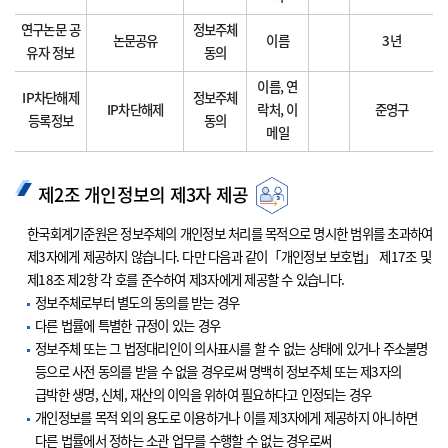
연구논문 공
정보주체
논문공유
이름
3년
유자 정보
동의
이름, 연
IP차단해제
정보주체
IP차단해제
락처, 이
준영구
등록정보
동의
메일
제2조 개인정보의 제3자 제공
한국회계기준원은 정보주체의 개인정보 처리를 목적으로 명시한 범위를 초과하여
제3자에게 제공하지 않습니다. 다만 다음과 같이「개인정보 보호법」 제17조 및
제18조 제2항 각 호를 준수하여 제3자에게 제공할 수 있습니다.
정보주체로부터 별도의 동의를 받는 경우
다른 법률에 특별한 규정이 있는 경우
정보주체 또는 그 법정대리인이 의사표시를 할 수 없는 상태에 있거나 주소불명
등으로 사전 동의를 받을 수 없을 경우로써 명백히 정보주체 또는 제3자의
급박한 생명, 신체, 재산의 이익을 위하여 필요하다고 인정되는 경우
개인정보를 목적 외의 용도로 이용하거나 이를 제3자에게 제공하지 아니하면
다른 법률에서 정하는 소관 업무를 수행할 수 없는 경우로써