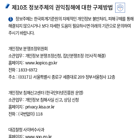
제10조 정보주체의 권익침해에 대한 구제방법
1
정보주체는 한국회계기준원의 자체적인 개인정보 불만처리, 피해구제를 통해
해결되지 않으시거나 보다 자세한 도움이 필요하시면 아래의 기관으로 문의하여
주시기 바랍니다.
개인정보 분쟁조정위원회
소관업무 : 개인정보 분쟁조정신청, 집단분쟁조정 (민사적 해결)
홈페이지 : www.kopico.go.kr
전화 : 1833-6972
주소 : (03171) 서울특별시 종로구 세종대로 209 정부서울청사 12층
개인정보 침해신고센터 (한국인터넷진흥원 운영)
소관업무 : 개인정보 침해사실 신고, 상담 신청
홈페이지 : privacy.kisa.or.kr
전화 : (국번없이) 118
대검찰청 사이버수사과
홈페이지 : www.spo.go.kr