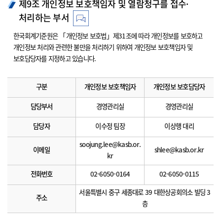
제9조 개인정보 보호책임자 및 열람청구를 접수·
처리하는 부서
한국회계기준원은 「개인정보 보호법」제31조에 따라 개인정보를 보호하고
개인정보 처리와 관련한 불만을 처리하기 위하여 개인정보 보호책임자 및
보호담당자를 지정하고 있습니다.
구분
개인정보 보호책임자
개인정보 보호담당자
담당부서
경영관리실
경영관리실
담당자
이수정 팀장
이상행 대리
soojung.lee@kasb.or.
이메일
shlee@kasb.or.kr
kr
전화번호
02-6050-0164
02-6050-0115
서울특별시 중구 세종대로 39 대한상공회의소 빌딩 3
주소
층