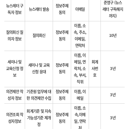
준영구 (뉴스
뉴스레터 구
정보주체
뉴스레터 발송
이메일
레터 구독해지
독자 정보
동의
까지)
이름, 소
질의회신 질
정보주체
속, 주소,
질의회신
10년
의자 정보
동의
이메일,
연락처
이름, 이
세미나 및
메일, 연
회계
세미나 및 교육
정보주체
교육신청 정
락처, 소
사번
3년
신청 응대
동의
보
속, 부서,
호
직위
의견제안 작
기준원 업무에 대
정보주체
이름, 이
3년
성자 정보
한 의견제안 수집
동의
메일
이름, 소
회계기준 및 지속
의견조회 작
정보주체
속,이메
가능성기준 제개
3년
성자정보
동의
일, 연락
정
처