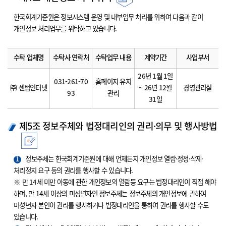
한국회계기준원은 정보시스템 운영 및 내부업무 처리를 위하여 다음과 같이
개인정보 처리업무를 위탁하고 있습니다.
수탁 업체명
수탁사 연락처
수탁업무 내용
계약기간
사업부서
26년 1월 1일
031-261-70
홈페이지 유지
㈜ 센텀인터넷
~ 26년 12월
경영관리실
93
관리
31일
제5조 정보주체와 법정대리인의 권리·의무 및 행사방법
1
정보주체는 한국회계기준원에 대해 언제든지 개인정보 열람·정정·삭제·
처리정지 요구 등의 권리를 행사할 수 있습니다.
※ 만 14세 미만 아동에 관한 개인정보의 열람등 요구는 법정대리인이 직접 해야
하며, 만 14세 이상의 미성년자인 정보주체는 정보주체의 개인정보에 관하여
미성년자 본인이 권리를 행사하거나 법정대리인을 통하여 권리를 행사할 수도
있습니다.