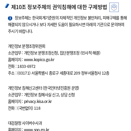
제10조 정보주체의 권익침해에 대한 구제방법
1
정보주체는 한국회계기준원의 자체적인 개인정보 불만처리, 피해구제를 통해
해결되지 않으시거나 보다 자세한 도움이 필요하시면 아래의 기관으로 문의하여
주시기 바랍니다.
개인정보 분쟁조정위원회
소관업무 : 개인정보 분쟁조정신청, 집단분쟁조정 (민사적 해결)
홈페이지 : www.kopico.go.kr
전화 : 1833-6972
주소 : (03171) 서울특별시 종로구 세종대로 209 정부서울청사 12층
개인정보 침해신고센터 (한국인터넷진흥원 운영)
소관업무 : 개인정보 침해사실 신고, 상담 신청
홈페이지 : privacy.kisa.or.kr
전화 : (국번없이) 118
대검찰청 사이버수사과
홈페이지 : www.spo.go.kr