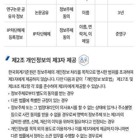
연구논문 공
정보주체
논문공유
이름
3년
유자 정보
동의
이름, 연
IP차단해제
정보주체
IP차단해제
락처, 이
준영구
등록정보
동의
메일
제2조 개인정보의 제3자 제공
한국회계기준원은 정보주체의 개인정보 처리를 목적으로 명시한 범위를 초과하여
제3자에게 제공하지 않습니다. 다만 다음과 같이「개인정보 보호법」 제17조 및
제18조 제2항 각 호를 준수하여 제3자에게 제공할 수 있습니다.
정보주체로부터 별도의 동의를 받는 경우
다른 법률에 특별한 규정이 있는 경우
정보주체 또는 그 법정대리인이 의사표시를 할 수 없는 상태에 있거나 주소불명
등으로 사전 동의를 받을 수 없을 경우로써 명백히 정보주체 또는 제3자의
급박한 생명, 신체, 재산의 이익을 위하여 필요하다고 인정되는 경우
개인정보를 목적 외의 용도로 이용하거나 이를 제3자에게 제공하지 아니하면
다른 법률에서 정하는 소관 업무를 수행할 수 없는 경우로써