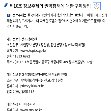
제10조 정보주체의 권익침해에 대한 구제방법
1
정보주체는 한국회계기준원의 자체적인 개인정보 불만처리, 피해구제를 통해
해결되지 않으시거나 보다 자세한 도움이 필요하시면 아래의 기관으로 문의하여
주시기 바랍니다.
개인정보 분쟁조정위원회
소관업무 : 개인정보 분쟁조정신청, 집단분쟁조정 (민사적 해결)
홈페이지 : www.kopico.go.kr
전화 : 1833-6972
주소 : (03171) 서울특별시 종로구 세종대로 209 정부서울청사 12층
개인정보 침해신고센터 (한국인터넷진흥원 운영)
소관업무 : 개인정보 침해사실 신고, 상담 신청
홈페이지 : privacy.kisa.or.kr
전화 : (국번없이) 118
대검찰청 사이버수사과
홈페이지 : www.spo.go.kr