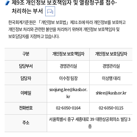
제9조 개인정보 보호책임자 및 열람청구를 접수·
처리하는 부서
한국회계기준원은 「개인정보 보호법」제31조에 따라 개인정보를 보호하고
개인정보 처리와 관련한 불만을 처리하기 위하여 개인정보 보호책임자 및
보호담당자를 지정하고 있습니다.
구분
개인정보 보호책임자
개인정보 보호담당자
담당부서
경영관리실
경영관리실
담당자
이수정 팀장
이상행 대리
soojung.lee@kasb.or.
이메일
shlee@kasb.or.kr
kr
전화번호
02-6050-0164
02-6050-0115
서울특별시 중구 세종대로 39 대한상공회의소 빌딩 3
주소
층