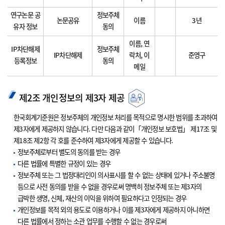
연구논문 공
정보주체
논문공유
이름
3년
유자 정보
동의
이름, 연
IP차단해제
정보주체
IP차단해제
락처, 이
준영구
등록정보
동의
메일
제2조 개인정보의 제3자 제공
한국회계기준원은 정보주체의 개인정보 처리를 목적으로 명시한 범위를 초과하여
제3자에게 제공하지 않습니다. 다만 다음과 같이「개인정보 보호법」 제17조 및
제18조 제2항 각 호를 준수하여 제3자에게 제공할 수 있습니다.
정보주체로부터 별도의 동의를 받는 경우
다른 법률에 특별한 규정이 있는 경우
정보주체 또는 그 법정대리인이 의사표시를 할 수 없는 상태에 있거나 주소불명
등으로 사전 동의를 받을 수 없을 경우로써 명백히 정보주체 또는 제3자의
급박한 생명, 신체, 재산의 이익을 위하여 필요하다고 인정되는 경우
개인정보를 목적 외의 용도로 이용하거나 이를 제3자에게 제공하지 아니하면
다른 법률에서 정하는 소관 업무를 수행할 수 없는 경우로써