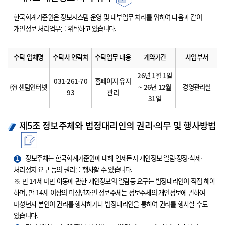
한국회계기준원은 정보시스템 운영 및 내부업무 처리를 위하여 다음과 같이
개인정보 처리업무를 위탁하고 있습니다.
수탁 업체명
수탁사 연락처
수탁업무 내용
계약기간
사업부서
26년 1월 1일
031-261-70
홈페이지 유지
㈜ 센텀인터넷
~ 26년 12월
경영관리실
93
관리
31일
제5조 정보주체와 법정대리인의 권리·의무 및 행사방법
1
정보주체는 한국회계기준원에 대해 언제든지 개인정보 열람·정정·삭제·
처리정지 요구 등의 권리를 행사할 수 있습니다.
※ 만 14세 미만 아동에 관한 개인정보의 열람등 요구는 법정대리인이 직접 해야
하며, 만 14세 이상의 미성년자인 정보주체는 정보주체의 개인정보에 관하여
미성년자 본인이 권리를 행사하거나 법정대리인을 통하여 권리를 행사할 수도
있습니다.