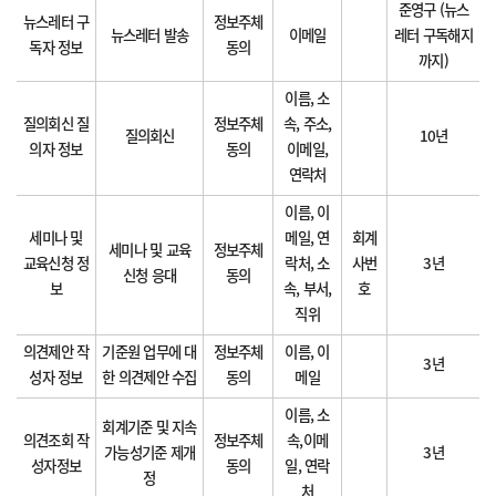
준영구 (뉴스
뉴스레터 구
정보주체
뉴스레터 발송
이메일
레터 구독해지
독자 정보
동의
까지)
이름, 소
질의회신 질
정보주체
속, 주소,
질의회신
10년
의자 정보
동의
이메일,
연락처
이름, 이
세미나 및
메일, 연
회계
세미나 및 교육
정보주체
교육신청 정
락처, 소
사번
3년
신청 응대
동의
보
속, 부서,
호
직위
의견제안 작
기준원 업무에 대
정보주체
이름, 이
3년
성자 정보
한 의견제안 수집
동의
메일
이름, 소
회계기준 및 지속
의견조회 작
정보주체
속,이메
가능성기준 제개
3년
성자정보
동의
일, 연락
정
처