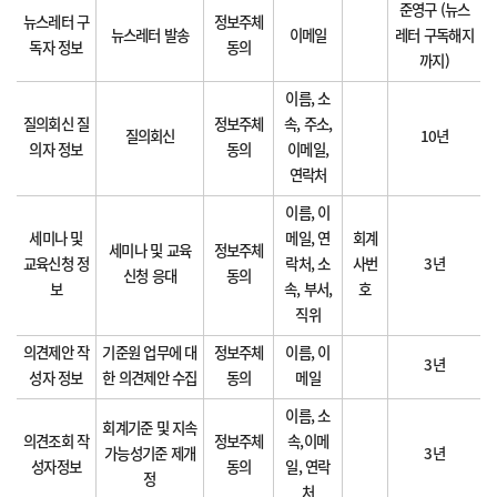
준영구 (뉴스
뉴스레터 구
정보주체
뉴스레터 발송
이메일
레터 구독해지
독자 정보
동의
까지)
이름, 소
질의회신 질
정보주체
속, 주소,
질의회신
10년
의자 정보
동의
이메일,
연락처
이름, 이
세미나 및
메일, 연
회계
세미나 및 교육
정보주체
교육신청 정
락처, 소
사번
3년
신청 응대
동의
보
속, 부서,
호
직위
의견제안 작
기준원 업무에 대
정보주체
이름, 이
3년
성자 정보
한 의견제안 수집
동의
메일
이름, 소
회계기준 및 지속
의견조회 작
정보주체
속,이메
가능성기준 제개
3년
성자정보
동의
일, 연락
정
처