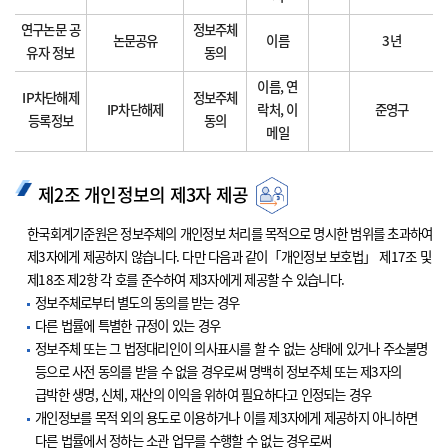
연구논문 공
정보주체
논문공유
이름
3년
유자 정보
동의
이름, 연
IP차단해제
정보주체
IP차단해제
락처, 이
준영구
등록정보
동의
메일
제2조 개인정보의 제3자 제공
한국회계기준원은 정보주체의 개인정보 처리를 목적으로 명시한 범위를 초과하여
제3자에게 제공하지 않습니다. 다만 다음과 같이「개인정보 보호법」 제17조 및
제18조 제2항 각 호를 준수하여 제3자에게 제공할 수 있습니다.
정보주체로부터 별도의 동의를 받는 경우
다른 법률에 특별한 규정이 있는 경우
정보주체 또는 그 법정대리인이 의사표시를 할 수 없는 상태에 있거나 주소불명
등으로 사전 동의를 받을 수 없을 경우로써 명백히 정보주체 또는 제3자의
급박한 생명, 신체, 재산의 이익을 위하여 필요하다고 인정되는 경우
개인정보를 목적 외의 용도로 이용하거나 이를 제3자에게 제공하지 아니하면
다른 법률에서 정하는 소관 업무를 수행할 수 없는 경우로써