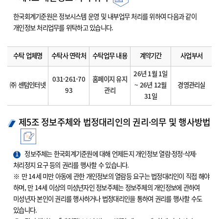
한국회계기준원은 정보시스템 운영 및 내부업무 처리를 위하여 다음과 같이
개인정보 처리업무를 위탁하고 있습니다.
수탁 업체명
수탁사 연락처
수탁업무 내용
계약기간
사업부서
26년 1월 1일
031-261-70
홈페이지 유지
㈜ 센텀인터넷
~ 26년 12월
경영관리실
93
관리
31일
제5조 정보주체와 법정대리인의 권리·의무 및 행사방법
1
정보주체는 한국회계기준원에 대해 언제든지 개인정보 열람·정정·삭제·
처리정지 요구 등의 권리를 행사할 수 있습니다.
※ 만 14세 미만 아동에 관한 개인정보의 열람등 요구는 법정대리인이 직접 해야
하며, 만 14세 이상의 미성년자인 정보주체는 정보주체의 개인정보에 관하여
미성년자 본인이 권리를 행사하거나 법정대리인을 통하여 권리를 행사할 수도
있습니다.