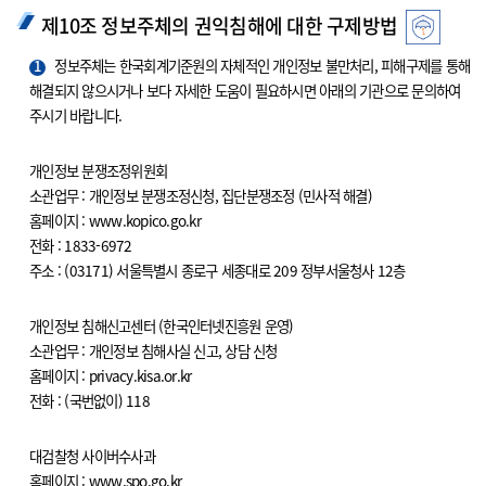
제10조 정보주체의 권익침해에 대한 구제방법
1
정보주체는 한국회계기준원의 자체적인 개인정보 불만처리, 피해구제를 통해
해결되지 않으시거나 보다 자세한 도움이 필요하시면 아래의 기관으로 문의하여
주시기 바랍니다.
개인정보 분쟁조정위원회
소관업무 : 개인정보 분쟁조정신청, 집단분쟁조정 (민사적 해결)
홈페이지 : www.kopico.go.kr
전화 : 1833-6972
주소 : (03171) 서울특별시 종로구 세종대로 209 정부서울청사 12층
개인정보 침해신고센터 (한국인터넷진흥원 운영)
소관업무 : 개인정보 침해사실 신고, 상담 신청
홈페이지 : privacy.kisa.or.kr
전화 : (국번없이) 118
대검찰청 사이버수사과
홈페이지 : www.spo.go.kr