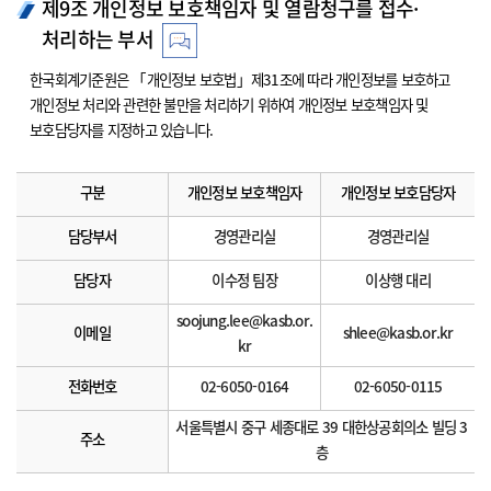
제9조 개인정보 보호책임자 및 열람청구를 접수·
처리하는 부서
한국회계기준원은 「개인정보 보호법」제31조에 따라 개인정보를 보호하고
개인정보 처리와 관련한 불만을 처리하기 위하여 개인정보 보호책임자 및
보호담당자를 지정하고 있습니다.
구분
개인정보 보호책임자
개인정보 보호담당자
담당부서
경영관리실
경영관리실
담당자
이수정 팀장
이상행 대리
soojung.lee@kasb.or.
이메일
shlee@kasb.or.kr
kr
전화번호
02-6050-0164
02-6050-0115
서울특별시 중구 세종대로 39 대한상공회의소 빌딩 3
주소
층