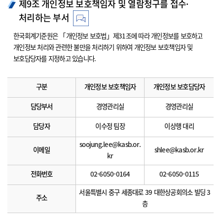
제9조 개인정보 보호책임자 및 열람청구를 접수·
처리하는 부서
한국회계기준원은 「개인정보 보호법」제31조에 따라 개인정보를 보호하고
개인정보 처리와 관련한 불만을 처리하기 위하여 개인정보 보호책임자 및
보호담당자를 지정하고 있습니다.
구분
개인정보 보호책임자
개인정보 보호담당자
담당부서
경영관리실
경영관리실
담당자
이수정 팀장
이상행 대리
soojung.lee@kasb.or.
이메일
shlee@kasb.or.kr
kr
전화번호
02-6050-0164
02-6050-0115
서울특별시 중구 세종대로 39 대한상공회의소 빌딩 3
주소
층