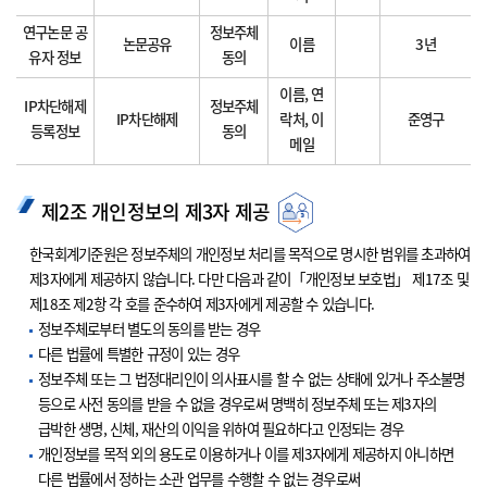
연구논문 공
정보주체
논문공유
이름
3년
유자 정보
동의
이름, 연
IP차단해제
정보주체
IP차단해제
락처, 이
준영구
등록정보
동의
메일
제2조 개인정보의 제3자 제공
한국회계기준원은 정보주체의 개인정보 처리를 목적으로 명시한 범위를 초과하여
제3자에게 제공하지 않습니다. 다만 다음과 같이「개인정보 보호법」 제17조 및
제18조 제2항 각 호를 준수하여 제3자에게 제공할 수 있습니다.
정보주체로부터 별도의 동의를 받는 경우
다른 법률에 특별한 규정이 있는 경우
정보주체 또는 그 법정대리인이 의사표시를 할 수 없는 상태에 있거나 주소불명
등으로 사전 동의를 받을 수 없을 경우로써 명백히 정보주체 또는 제3자의
급박한 생명, 신체, 재산의 이익을 위하여 필요하다고 인정되는 경우
개인정보를 목적 외의 용도로 이용하거나 이를 제3자에게 제공하지 아니하면
다른 법률에서 정하는 소관 업무를 수행할 수 없는 경우로써