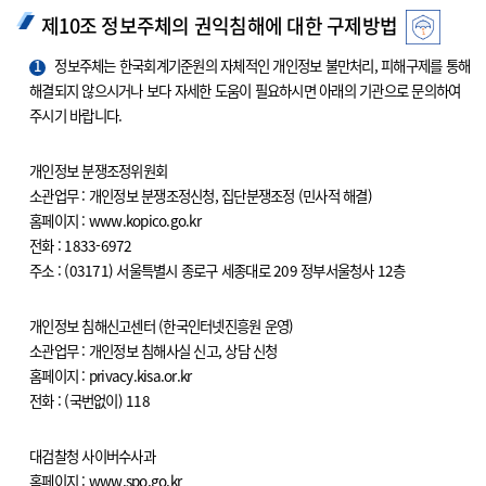
제10조 정보주체의 권익침해에 대한 구제방법
1
정보주체는 한국회계기준원의 자체적인 개인정보 불만처리, 피해구제를 통해
해결되지 않으시거나 보다 자세한 도움이 필요하시면 아래의 기관으로 문의하여
주시기 바랍니다.
개인정보 분쟁조정위원회
소관업무 : 개인정보 분쟁조정신청, 집단분쟁조정 (민사적 해결)
홈페이지 : www.kopico.go.kr
전화 : 1833-6972
주소 : (03171) 서울특별시 종로구 세종대로 209 정부서울청사 12층
개인정보 침해신고센터 (한국인터넷진흥원 운영)
소관업무 : 개인정보 침해사실 신고, 상담 신청
홈페이지 : privacy.kisa.or.kr
전화 : (국번없이) 118
대검찰청 사이버수사과
홈페이지 : www.spo.go.kr