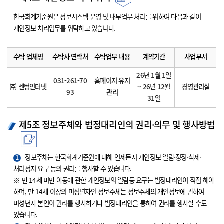
한국회계기준원은 정보시스템 운영 및 내부업무 처리를 위하여 다음과 같이
개인정보 처리업무를 위탁하고 있습니다.
수탁 업체명
수탁사 연락처
수탁업무 내용
계약기간
사업부서
26년 1월 1일
031-261-70
홈페이지 유지
㈜ 센텀인터넷
~ 26년 12월
경영관리실
93
관리
31일
제5조 정보주체와 법정대리인의 권리·의무 및 행사방법
1
정보주체는 한국회계기준원에 대해 언제든지 개인정보 열람·정정·삭제·
처리정지 요구 등의 권리를 행사할 수 있습니다.
※ 만 14세 미만 아동에 관한 개인정보의 열람등 요구는 법정대리인이 직접 해야
하며, 만 14세 이상의 미성년자인 정보주체는 정보주체의 개인정보에 관하여
미성년자 본인이 권리를 행사하거나 법정대리인을 통하여 권리를 행사할 수도
있습니다.