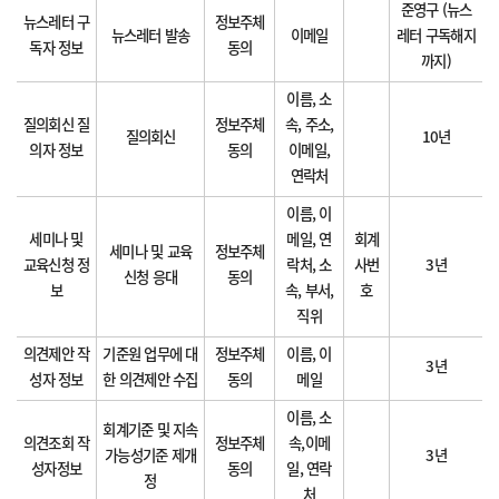
준영구 (뉴스
뉴스레터 구
정보주체
뉴스레터 발송
이메일
레터 구독해지
독자 정보
동의
까지)
이름, 소
질의회신 질
정보주체
속, 주소,
질의회신
10년
의자 정보
동의
이메일,
연락처
이름, 이
세미나 및
메일, 연
회계
세미나 및 교육
정보주체
교육신청 정
락처, 소
사번
3년
신청 응대
동의
보
속, 부서,
호
직위
의견제안 작
기준원 업무에 대
정보주체
이름, 이
3년
성자 정보
한 의견제안 수집
동의
메일
이름, 소
회계기준 및 지속
의견조회 작
정보주체
속,이메
가능성기준 제개
3년
성자정보
동의
일, 연락
정
처