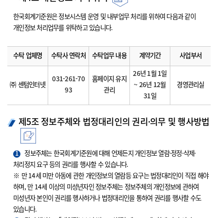
한국회계기준원은 정보시스템 운영 및 내부업무 처리를 위하여 다음과 같이
개인정보 처리업무를 위탁하고 있습니다.
수탁 업체명
수탁사 연락처
수탁업무 내용
계약기간
사업부서
26년 1월 1일
031-261-70
홈페이지 유지
㈜ 센텀인터넷
~ 26년 12월
경영관리실
93
관리
31일
제5조 정보주체와 법정대리인의 권리·의무 및 행사방법
1
정보주체는 한국회계기준원에 대해 언제든지 개인정보 열람·정정·삭제·
처리정지 요구 등의 권리를 행사할 수 있습니다.
※ 만 14세 미만 아동에 관한 개인정보의 열람등 요구는 법정대리인이 직접 해야
하며, 만 14세 이상의 미성년자인 정보주체는 정보주체의 개인정보에 관하여
미성년자 본인이 권리를 행사하거나 법정대리인을 통하여 권리를 행사할 수도
있습니다.