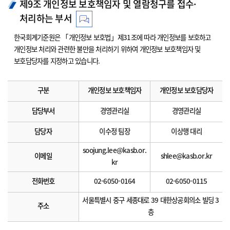
제9조 개인정보 보호책임자 및 열람청구를 접수·
처리하는 부서
한국회계기준원은 「개인정보 보호법」제31조에 따라 개인정보를 보호하고
개인정보 처리와 관련한 불만을 처리하기 위하여 개인정보 보호책임자 및
보호담당자를 지정하고 있습니다.
구분
개인정보 보호책임자
개인정보 보호담당자
담당부서
경영관리실
경영관리실
담당자
이수정 팀장
이상행 대리
soojung.lee@kasb.or.
이메일
shlee@kasb.or.kr
kr
전화번호
02-6050-0164
02-6050-0115
서울특별시 중구 세종대로 39 대한상공회의소 빌딩 3
주소
층