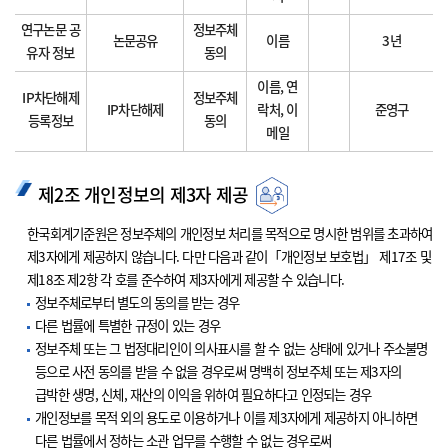
연구논문 공
정보주체
논문공유
이름
3년
유자 정보
동의
이름, 연
IP차단해제
정보주체
IP차단해제
락처, 이
준영구
등록정보
동의
메일
제2조 개인정보의 제3자 제공
한국회계기준원은 정보주체의 개인정보 처리를 목적으로 명시한 범위를 초과하여
제3자에게 제공하지 않습니다. 다만 다음과 같이「개인정보 보호법」 제17조 및
제18조 제2항 각 호를 준수하여 제3자에게 제공할 수 있습니다.
정보주체로부터 별도의 동의를 받는 경우
다른 법률에 특별한 규정이 있는 경우
정보주체 또는 그 법정대리인이 의사표시를 할 수 없는 상태에 있거나 주소불명
등으로 사전 동의를 받을 수 없을 경우로써 명백히 정보주체 또는 제3자의
급박한 생명, 신체, 재산의 이익을 위하여 필요하다고 인정되는 경우
개인정보를 목적 외의 용도로 이용하거나 이를 제3자에게 제공하지 아니하면
다른 법률에서 정하는 소관 업무를 수행할 수 없는 경우로써