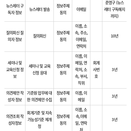
준영구 (뉴스
뉴스레터 구
정보주체
뉴스레터 발송
이메일
레터 구독해지
독자 정보
동의
까지)
이름, 소
질의회신 질
정보주체
속, 주소,
질의회신
10년
의자 정보
동의
이메일,
연락처
이름, 이
세미나 및
메일, 연
회계
세미나 및 교육
정보주체
교육신청 정
락처, 소
사번
3년
신청 응대
동의
보
속, 부서,
호
직위
의견제안 작
기준원 업무에 대
정보주체
이름, 이
3년
성자 정보
한 의견제안 수집
동의
메일
이름, 소
회계기준 및 지속
의견조회 작
정보주체
속,이메
가능성기준 제개
3년
성자정보
동의
일, 연락
정
처