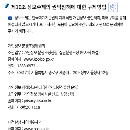
제10조 정보주체의 권익침해에 대한 구제방법
1
정보주체는 한국회계기준원의 자체적인 개인정보 불만처리, 피해구제를 통해
해결되지 않으시거나 보다 자세한 도움이 필요하시면 아래의 기관으로 문의하여
주시기 바랍니다.
개인정보 분쟁조정위원회
소관업무 : 개인정보 분쟁조정신청, 집단분쟁조정 (민사적 해결)
홈페이지 : www.kopico.go.kr
전화 : 1833-6972
주소 : (03171) 서울특별시 종로구 세종대로 209 정부서울청사 12층
개인정보 침해신고센터 (한국인터넷진흥원 운영)
소관업무 : 개인정보 침해사실 신고, 상담 신청
홈페이지 : privacy.kisa.or.kr
전화 : (국번없이) 118
대검찰청 사이버수사과
홈페이지 : www.spo.go.kr