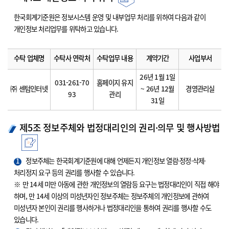
한국회계기준원은 정보시스템 운영 및 내부업무 처리를 위하여 다음과 같이
개인정보 처리업무를 위탁하고 있습니다.
수탁 업체명
수탁사 연락처
수탁업무 내용
계약기간
사업부서
26년 1월 1일
031-261-70
홈페이지 유지
㈜ 센텀인터넷
~ 26년 12월
경영관리실
93
관리
31일
제5조 정보주체와 법정대리인의 권리·의무 및 행사방법
1
정보주체는 한국회계기준원에 대해 언제든지 개인정보 열람·정정·삭제·
처리정지 요구 등의 권리를 행사할 수 있습니다.
※ 만 14세 미만 아동에 관한 개인정보의 열람등 요구는 법정대리인이 직접 해야
하며, 만 14세 이상의 미성년자인 정보주체는 정보주체의 개인정보에 관하여
미성년자 본인이 권리를 행사하거나 법정대리인을 통하여 권리를 행사할 수도
있습니다.