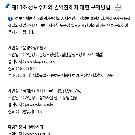
제10조 정보주체의 권익침해에 대한 구제방법
1
정보주체는 한국회계기준원의 자체적인 개인정보 불만처리, 피해구제를 통해
해결되지 않으시거나 보다 자세한 도움이 필요하시면 아래의 기관으로 문의하여
주시기 바랍니다.
개인정보 분쟁조정위원회
소관업무 : 개인정보 분쟁조정신청, 집단분쟁조정 (민사적 해결)
홈페이지 : www.kopico.go.kr
전화 : 1833-6972
주소 : (03171) 서울특별시 종로구 세종대로 209 정부서울청사 12층
개인정보 침해신고센터 (한국인터넷진흥원 운영)
소관업무 : 개인정보 침해사실 신고, 상담 신청
홈페이지 : privacy.kisa.or.kr
전화 : (국번없이) 118
대검찰청 사이버수사과
홈페이지 : www.spo.go.kr