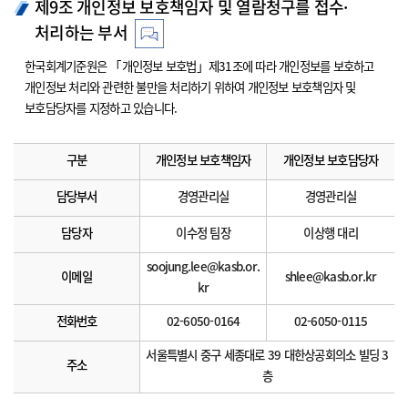
제9조 개인정보 보호책임자 및 열람청구를 접수·
처리하는 부서
한국회계기준원은 「개인정보 보호법」제31조에 따라 개인정보를 보호하고
개인정보 처리와 관련한 불만을 처리하기 위하여 개인정보 보호책임자 및
보호담당자를 지정하고 있습니다.
구분
개인정보 보호책임자
개인정보 보호담당자
담당부서
경영관리실
경영관리실
담당자
이수정 팀장
이상행 대리
soojung.lee@kasb.or.
이메일
shlee@kasb.or.kr
kr
전화번호
02-6050-0164
02-6050-0115
서울특별시 중구 세종대로 39 대한상공회의소 빌딩 3
주소
층