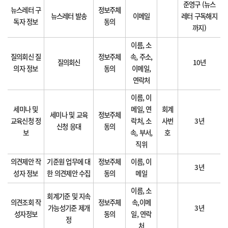
준영구 (뉴스
뉴스레터 구
정보주체
뉴스레터 발송
이메일
레터 구독해지
독자 정보
동의
까지)
이름, 소
질의회신 질
정보주체
속, 주소,
질의회신
10년
의자 정보
동의
이메일,
연락처
이름, 이
세미나 및
메일, 연
회계
세미나 및 교육
정보주체
교육신청 정
락처, 소
사번
3년
신청 응대
동의
보
속, 부서,
호
직위
의견제안 작
기준원 업무에 대
정보주체
이름, 이
3년
성자 정보
한 의견제안 수집
동의
메일
이름, 소
회계기준 및 지속
의견조회 작
정보주체
속,이메
가능성기준 제개
3년
성자정보
동의
일, 연락
정
처