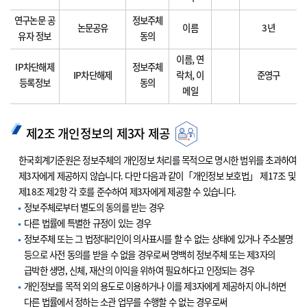
연구논문 공
정보주체
논문공유
이름
3년
유자 정보
동의
이름, 연
IP차단해제
정보주체
IP차단해제
락처, 이
준영구
등록정보
동의
메일
제2조 개인정보의 제3자 제공
한국회계기준원은 정보주체의 개인정보 처리를 목적으로 명시한 범위를 초과하여
제3자에게 제공하지 않습니다. 다만 다음과 같이「개인정보 보호법」 제17조 및
제18조 제2항 각 호를 준수하여 제3자에게 제공할 수 있습니다.
정보주체로부터 별도의 동의를 받는 경우
다른 법률에 특별한 규정이 있는 경우
정보주체 또는 그 법정대리인이 의사표시를 할 수 없는 상태에 있거나 주소불명
등으로 사전 동의를 받을 수 없을 경우로써 명백히 정보주체 또는 제3자의
급박한 생명, 신체, 재산의 이익을 위하여 필요하다고 인정되는 경우
개인정보를 목적 외의 용도로 이용하거나 이를 제3자에게 제공하지 아니하면
다른 법률에서 정하는 소관 업무를 수행할 수 없는 경우로써