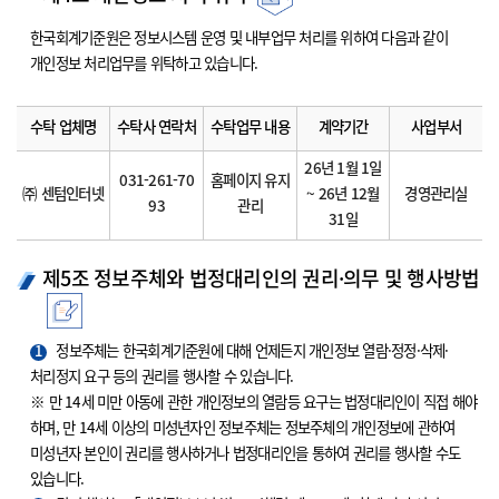
한국회계기준원은 정보시스템 운영 및 내부업무 처리를 위하여 다음과 같이
개인정보 처리업무를 위탁하고 있습니다.
수탁 업체명
수탁사 연락처
수탁업무 내용
계약기간
사업부서
26년 1월 1일
031-261-70
홈페이지 유지
㈜ 센텀인터넷
~ 26년 12월
경영관리실
93
관리
31일
제5조 정보주체와 법정대리인의 권리·의무 및 행사방법
1
정보주체는 한국회계기준원에 대해 언제든지 개인정보 열람·정정·삭제·
처리정지 요구 등의 권리를 행사할 수 있습니다.
※ 만 14세 미만 아동에 관한 개인정보의 열람등 요구는 법정대리인이 직접 해야
하며, 만 14세 이상의 미성년자인 정보주체는 정보주체의 개인정보에 관하여
미성년자 본인이 권리를 행사하거나 법정대리인을 통하여 권리를 행사할 수도
있습니다.