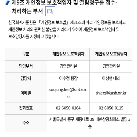
제9조 개인정보 보호책임자 및 열람청구를 접수·
처리하는 부서
한국회계기준원은 「개인정보 보호법」제31조에 따라 개인정보를 보호하고
개인정보 처리와 관련한 불만을 처리하기 위하여 개인정보 보호책임자 및
보호담당자를 지정하고 있습니다.
구분
개인정보 보호책임자
개인정보 보호담당자
담당부서
경영관리실
경영관리실
담당자
이수정 팀장
이상행 대리
soojung.lee@kasb.or.
이메일
shlee@kasb.or.kr
kr
전화번호
02-6050-0164
02-6050-0115
서울특별시 중구 세종대로 39 대한상공회의소 빌딩 3
주소
층