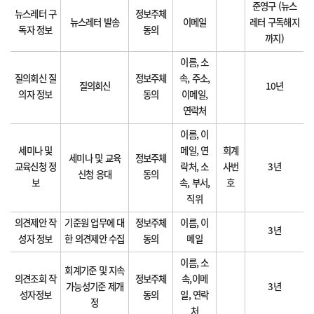
준영구 (뉴스
뉴스레터 구
정보주체
뉴스레터 발송
이메일
레터 구독해지
독자 정보
동의
까지)
이름, 소
질의회신 질
정보주체
속, 주소,
질의회신
10년
의자 정보
동의
이메일,
연락처
이름, 이
세미나 및
메일, 연
회계
세미나 및 교육
정보주체
교육신청 정
락처, 소
사번
3년
신청 응대
동의
보
속, 부서,
호
직위
의견제안 작
기준원 업무에 대
정보주체
이름, 이
3년
성자 정보
한 의견제안 수집
동의
메일
이름, 소
회계기준 및 지속
의견조회 작
정보주체
속,이메
가능성기준 제개
3년
성자정보
동의
일, 연락
정
처