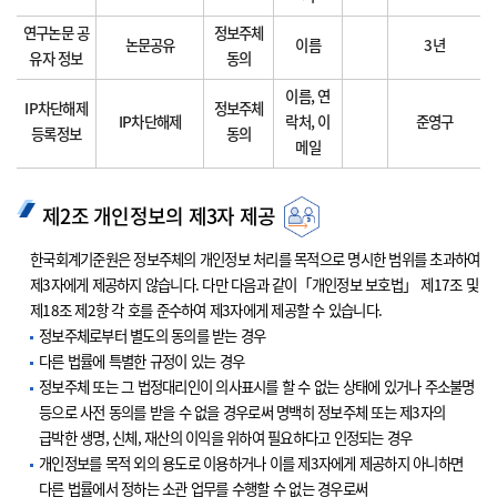
연구논문 공
정보주체
논문공유
이름
3년
유자 정보
동의
이름, 연
IP차단해제
정보주체
IP차단해제
락처, 이
준영구
등록정보
동의
메일
제2조 개인정보의 제3자 제공
한국회계기준원은 정보주체의 개인정보 처리를 목적으로 명시한 범위를 초과하여
제3자에게 제공하지 않습니다. 다만 다음과 같이「개인정보 보호법」 제17조 및
제18조 제2항 각 호를 준수하여 제3자에게 제공할 수 있습니다.
정보주체로부터 별도의 동의를 받는 경우
다른 법률에 특별한 규정이 있는 경우
정보주체 또는 그 법정대리인이 의사표시를 할 수 없는 상태에 있거나 주소불명
등으로 사전 동의를 받을 수 없을 경우로써 명백히 정보주체 또는 제3자의
급박한 생명, 신체, 재산의 이익을 위하여 필요하다고 인정되는 경우
개인정보를 목적 외의 용도로 이용하거나 이를 제3자에게 제공하지 아니하면
다른 법률에서 정하는 소관 업무를 수행할 수 없는 경우로써