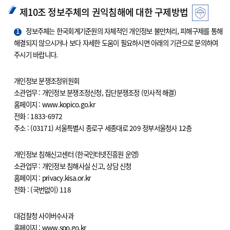
제10조 정보주체의 권익침해에 대한 구제방법
1
정보주체는 한국회계기준원의 자체적인 개인정보 불만처리, 피해구제를 통해
해결되지 않으시거나 보다 자세한 도움이 필요하시면 아래의 기관으로 문의하여
주시기 바랍니다.
개인정보 분쟁조정위원회
소관업무 : 개인정보 분쟁조정신청, 집단분쟁조정 (민사적 해결)
홈페이지 : www.kopico.go.kr
전화 : 1833-6972
주소 : (03171) 서울특별시 종로구 세종대로 209 정부서울청사 12층
개인정보 침해신고센터 (한국인터넷진흥원 운영)
소관업무 : 개인정보 침해사실 신고, 상담 신청
홈페이지 : privacy.kisa.or.kr
전화 : (국번없이) 118
대검찰청 사이버수사과
홈페이지 : www.spo.go.kr