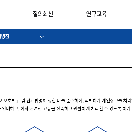
카피라이트로 가기
본문으로 가기
주메뉴로 가기
질의회신
연구교육
리방침
제정개정과제
제정개정과제
질의회신 요약
연구
보도자료
CI소개
주요 일정
주요 일정
회계기준적용의견서
교육
회계뉴스
조직
진행 과제
진행 과제
질의회신 요약 안내
진행 중인 연구과제
스마트강의
완료 과제
완료 과제
질의회신 요약 전체
IFRS Research Forum
교육 자료
의견 조회
의견 조회
한국채택국제회계기준
출판물
IFRS 해석위원회 논의 결과
일반기업회계기준
종전기업회계기준
 보호법」 및 관계법령이 정한 바를 준수하여, 적법하게 개인정보를 처리
K-IFRS 신속처리질의
을 안내하고, 이와 관련한 고충을 신속하고 원활하게 처리할 수 있도록 하기
일반기업회계기준 신속처리질
의
정착지원TF