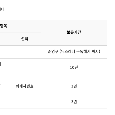
니다
항목
보유기간
선택
준영구 (뉴스레터 구독해지 까지)
메
10년
,
회계사번호
3년
3년
연