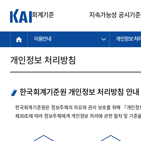
회계기준
지속가능성 공시기준
이용안내
개인정보 처
회계기준
지속가능성
질의회신
연구교육
소통광장
기준원 안내
기업회계기준
지속가능성 공시기준
질의회신 접수
한국회계연구원
공지사항
비전과 연혁
공시기준
기업회계기준(전체)
지속가능성 공시기준(전체)
질의회신 업무절차
소개
설립 안내
개인정보 처리방침
기업회계기준전문
한국 지속가능성 공시기준
신속처리 질의
박사후 연구원 프로그램
비전
한국채택국제회계기준(K-IFRS)
IFRS 지속가능성 공시기준
정규절차 질의
연혁
투명·지속가능 경제를 위한
회계기준 및 지속가능성 기준
제정의 글로벌 리더
국제회계기준(IFRS)
역대 임원
투명·지속가능 경제를 위한
회계기준 및 지속가능성 기준
제정의 글로벌 리더
한국회계기준원 개인정보 처리방침 안내
자주하는 질문
일반기업회계기준
연차보고서
기업 보고 지원
특수분야회계기준
감사보고서
한국회계기준원은 정보주체의 자유와 권리 보호를 위해 「개인정보
중소기업회계기준
한국 지속가능성 공시기준 적용
제30조에 따라 정보주체에게 개인정보 처리에 관한 절차 및 기준
지원
비영리조직회계기준
투명·지속가능 경제를 위한
회계기준 및 지속가능성 기준
제정의 글로벌 리더
투명·지속가능 경제를 위한
회계기준 및 지속가능성 기준
제정의 글로벌 리더
국제 지속가능성 공시기준 적용
종전기업회계기준
투명·지속가능 경제를 위한
회계기준 및 지속가능성 기준
제정의 글로벌 리더
찾아오시는 길
지원
회계기준연혁