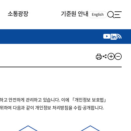
소통광장
기준원 안내
English
국제 활동
국제 활동
참여
뉴스레터
주요업무
자료실
자료실
참여
채용안내
연구논문 공유
2026년 중점 사업방향
제정개정자료
제정개정자료
서베이
채용 안내
회계기준 제정개정 업무
행사·교육자료
행사∙교육자료
의견제안
채용 공고
회계기준 제정개정 절차
기고자료
기고자료
지속가능성 공시기준 제정개정
업무
교육 업무
하고 안전하게 관리하고 있습니다. 이에 「개인정보 보호법」
IFRS재단 재정지원
 위하여 다음과 같이 개인정보 처리방침을 수립·공개합니다.