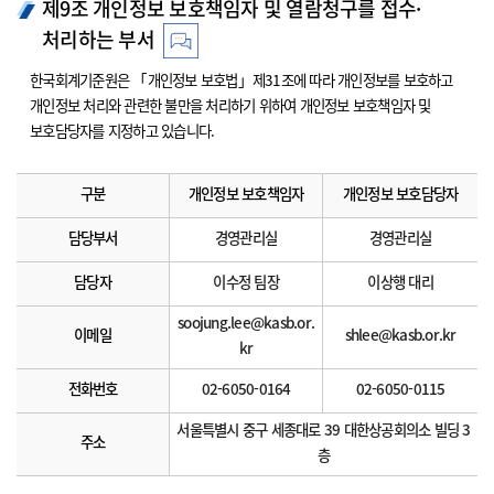
제9조 개인정보 보호책임자 및 열람청구를 접수·
처리하는 부서
한국회계기준원은 「개인정보 보호법」제31조에 따라 개인정보를 보호하고
개인정보 처리와 관련한 불만을 처리하기 위하여 개인정보 보호책임자 및
보호담당자를 지정하고 있습니다.
구분
개인정보 보호책임자
개인정보 보호담당자
담당부서
경영관리실
경영관리실
담당자
이수정 팀장
이상행 대리
soojung.lee@kasb.or.
이메일
shlee@kasb.or.kr
kr
전화번호
02-6050-0164
02-6050-0115
서울특별시 중구 세종대로 39 대한상공회의소 빌딩 3
주소
층