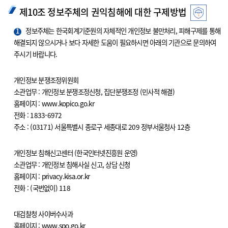
제10조 정보주체의 권익침해에 대한 구제방법
1
정보주체는 한국회계기준원의 자체적인 개인정보 불만처리, 피해구제를 통해
해결되지 않으시거나 보다 자세한 도움이 필요하시면 아래의 기관으로 문의하여
주시기 바랍니다.
개인정보 분쟁조정위원회
소관업무 : 개인정보 분쟁조정신청, 집단분쟁조정 (민사적 해결)
홈페이지 : www.kopico.go.kr
전화 : 1833-6972
주소 : (03171) 서울특별시 종로구 세종대로 209 정부서울청사 12층
개인정보 침해신고센터 (한국인터넷진흥원 운영)
소관업무 : 개인정보 침해사실 신고, 상담 신청
홈페이지 : privacy.kisa.or.kr
전화 : (국번없이) 118
대검찰청 사이버수사과
홈페이지 : www.spo.go.kr