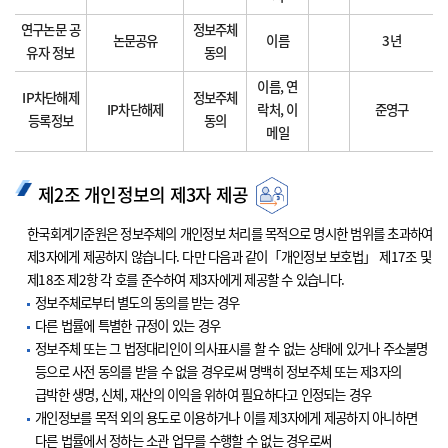
연구논문 공
정보주체
논문공유
이름
3년
유자 정보
동의
이름, 연
IP차단해제
정보주체
IP차단해제
락처, 이
준영구
등록정보
동의
메일
제2조 개인정보의 제3자 제공
한국회계기준원은 정보주체의 개인정보 처리를 목적으로 명시한 범위를 초과하여
제3자에게 제공하지 않습니다. 다만 다음과 같이「개인정보 보호법」 제17조 및
제18조 제2항 각 호를 준수하여 제3자에게 제공할 수 있습니다.
정보주체로부터 별도의 동의를 받는 경우
다른 법률에 특별한 규정이 있는 경우
정보주체 또는 그 법정대리인이 의사표시를 할 수 없는 상태에 있거나 주소불명
등으로 사전 동의를 받을 수 없을 경우로써 명백히 정보주체 또는 제3자의
급박한 생명, 신체, 재산의 이익을 위하여 필요하다고 인정되는 경우
개인정보를 목적 외의 용도로 이용하거나 이를 제3자에게 제공하지 아니하면
다른 법률에서 정하는 소관 업무를 수행할 수 없는 경우로써