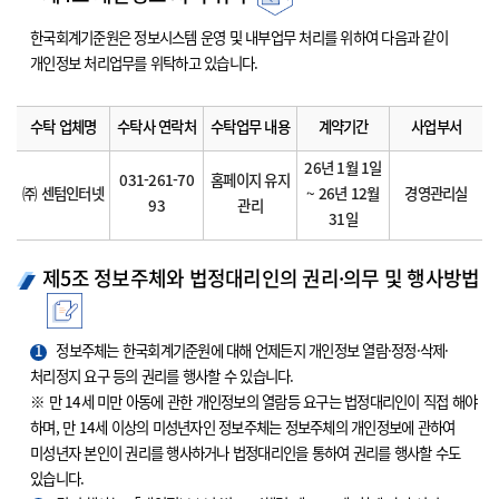
한국회계기준원은 정보시스템 운영 및 내부업무 처리를 위하여 다음과 같이
개인정보 처리업무를 위탁하고 있습니다.
수탁 업체명
수탁사 연락처
수탁업무 내용
계약기간
사업부서
26년 1월 1일
031-261-70
홈페이지 유지
㈜ 센텀인터넷
~ 26년 12월
경영관리실
93
관리
31일
제5조 정보주체와 법정대리인의 권리·의무 및 행사방법
1
정보주체는 한국회계기준원에 대해 언제든지 개인정보 열람·정정·삭제·
처리정지 요구 등의 권리를 행사할 수 있습니다.
※ 만 14세 미만 아동에 관한 개인정보의 열람등 요구는 법정대리인이 직접 해야
하며, 만 14세 이상의 미성년자인 정보주체는 정보주체의 개인정보에 관하여
미성년자 본인이 권리를 행사하거나 법정대리인을 통하여 권리를 행사할 수도
있습니다.