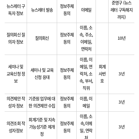
준영구 (뉴스
뉴스레터 구
정보주체
뉴스레터 발송
이메일
레터 구독해지
독자 정보
동의
까지)
이름, 소
질의회신 질
정보주체
속, 주소,
질의회신
10년
의자 정보
동의
이메일,
연락처
이름, 이
세미나 및
메일, 연
회계
세미나 및 교육
정보주체
교육신청 정
락처, 소
사번
3년
신청 응대
동의
보
속, 부서,
호
직위
의견제안 작
기준원 업무에 대
정보주체
이름, 이
3년
성자 정보
한 의견제안 수집
동의
메일
이름, 소
회계기준 및 지속
의견조회 작
정보주체
속,이메
가능성기준 제개
3년
성자정보
동의
일, 연락
정
처