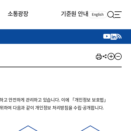
소통광장
기준원 안내
English
국제 활동
국제 활동
참여
뉴스레터
주요업무
자료실
자료실
참여
채용안내
연구논문 공유
2026년 중점 사업방향
제정개정자료
제정개정자료
서베이
채용 안내
회계기준 제정개정 업무
행사·교육자료
행사∙교육자료
의견제안
채용 공고
회계기준 제정개정 절차
기고자료
기고자료
지속가능성 공시기준 제정개정
업무
교육 업무
하고 안전하게 관리하고 있습니다. 이에 「개인정보 보호법」
IFRS재단 재정지원
 위하여 다음과 같이 개인정보 처리방침을 수립·공개합니다.