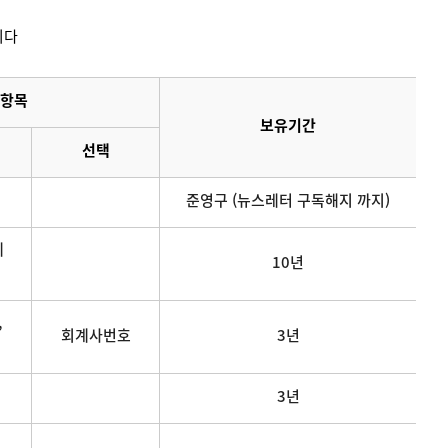
니다
항목
보유기간
선택
준영구 (뉴스레터 구독해지 까지)
메
10년
,
회계사번호
3년
3년
연