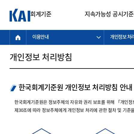
회계기준
지속가능성 공시기준
이용안내
개인정보 처
회계기준
지속가능성
질의회신
연구교육
소통광장
기준원 안내
기업회계기준
지속가능성 공시기준
질의회신 접수
한국회계연구원
공지사항
비전과 연혁
공시기준
기업회계기준(전체)
지속가능성 공시기준(전체)
질의회신 업무절차
소개
설립 안내
개인정보 처리방침
기업회계기준전문
한국 지속가능성 공시기준
신속처리 질의
박사후 연구원 프로그램
비전
한국채택국제회계기준(K-IFRS)
IFRS 지속가능성 공시기준
정규절차 질의
연혁
투명·지속가능 경제를 위한
회계기준 및 지속가능성 기준
제정의 글로벌 리더
국제회계기준(IFRS)
역대 임원
투명·지속가능 경제를 위한
회계기준 및 지속가능성 기준
제정의 글로벌 리더
한국회계기준원 개인정보 처리방침 안내
자주하는 질문
일반기업회계기준
연차보고서
기업 보고 지원
특수분야회계기준
감사보고서
한국회계기준원은 정보주체의 자유와 권리 보호를 위해 「개인정보
중소기업회계기준
한국 지속가능성 공시기준 적용
제30조에 따라 정보주체에게 개인정보 처리에 관한 절차 및 기준
지원
비영리조직회계기준
투명·지속가능 경제를 위한
회계기준 및 지속가능성 기준
제정의 글로벌 리더
투명·지속가능 경제를 위한
회계기준 및 지속가능성 기준
제정의 글로벌 리더
국제 지속가능성 공시기준 적용
종전기업회계기준
투명·지속가능 경제를 위한
회계기준 및 지속가능성 기준
제정의 글로벌 리더
찾아오시는 길
지원
회계기준연혁