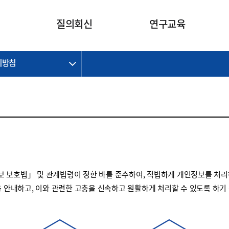
카피라이트로 가기
본문으로 가기
주메뉴로 가기
질의회신
연구교육
리방침
제정개정과제
제정개정과제
질의회신 요약
연구
보도자료
CI소개
주요 일정
주요 일정
회계기준적용의견서
교육
회계뉴스
조직
진행 과제
진행 과제
질의회신 요약 안내
진행 중인 연구과제
스마트강의
완료 과제
완료 과제
질의회신 요약 전체
IFRS Research Forum
교육 자료
의견 조회
의견 조회
한국채택국제회계기준
출판물
IFRS 해석위원회 논의 결과
일반기업회계기준
종전기업회계기준
 보호법」 및 관계법령이 정한 바를 준수하여, 적법하게 개인정보를 처리
K-IFRS 신속처리질의
을 안내하고, 이와 관련한 고충을 신속하고 원활하게 처리할 수 있도록 하기
일반기업회계기준 신속처리질
의
정착지원TF