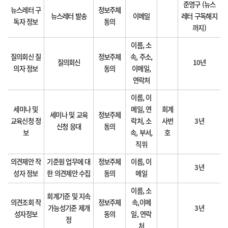
준영구 (뉴스
뉴스레터 구
정보주체
뉴스레터 발송
이메일
레터 구독해지
독자 정보
동의
까지)
이름, 소
질의회신 질
정보주체
속, 주소,
질의회신
10년
의자 정보
동의
이메일,
연락처
이름, 이
세미나 및
메일, 연
회계
세미나 및 교육
정보주체
교육신청 정
락처, 소
사번
3년
신청 응대
동의
보
속, 부서,
호
직위
의견제안 작
기준원 업무에 대
정보주체
이름, 이
3년
성자 정보
한 의견제안 수집
동의
메일
이름, 소
회계기준 및 지속
의견조회 작
정보주체
속,이메
가능성기준 제개
3년
성자정보
동의
일, 연락
정
처