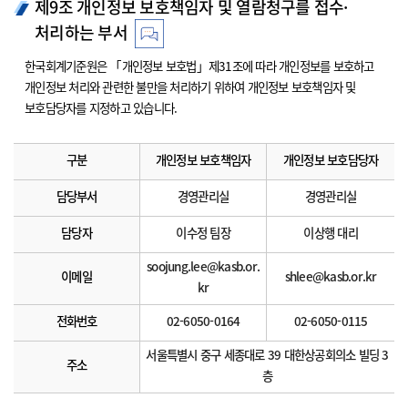
제9조 개인정보 보호책임자 및 열람청구를 접수·
처리하는 부서
한국회계기준원은 「개인정보 보호법」제31조에 따라 개인정보를 보호하고
개인정보 처리와 관련한 불만을 처리하기 위하여 개인정보 보호책임자 및
보호담당자를 지정하고 있습니다.
구분
개인정보 보호책임자
개인정보 보호담당자
담당부서
경영관리실
경영관리실
담당자
이수정 팀장
이상행 대리
soojung.lee@kasb.or.
이메일
shlee@kasb.or.kr
kr
전화번호
02-6050-0164
02-6050-0115
서울특별시 중구 세종대로 39 대한상공회의소 빌딩 3
주소
층