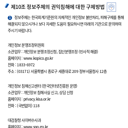
제10조 정보주체의 권익침해에 대한 구제방법
1
정보주체는 한국회계기준원의 자체적인 개인정보 불만처리, 피해구제를 통해
해결되지 않으시거나 보다 자세한 도움이 필요하시면 아래의 기관으로 문의하여
주시기 바랍니다.
개인정보 분쟁조정위원회
소관업무 : 개인정보 분쟁조정신청, 집단분쟁조정 (민사적 해결)
홈페이지 : www.kopico.go.kr
전화 : 1833-6972
주소 : (03171) 서울특별시 종로구 세종대로 209 정부서울청사 12층
개인정보 침해신고센터 (한국인터넷진흥원 운영)
소관업무 : 개인정보 침해사실 신고, 상담 신청
홈페이지 : privacy.kisa.or.kr
전화 : (국번없이) 118
대검찰청 사이버수사과
홈페이지 : www.spo.go.kr