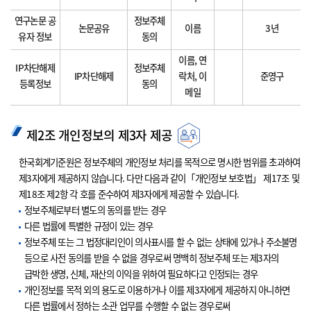
연구논문 공
정보주체
논문공유
이름
3년
유자 정보
동의
이름, 연
IP차단해제
정보주체
IP차단해제
락처, 이
준영구
등록정보
동의
메일
제2조 개인정보의 제3자 제공
한국회계기준원은 정보주체의 개인정보 처리를 목적으로 명시한 범위를 초과하여
제3자에게 제공하지 않습니다. 다만 다음과 같이「개인정보 보호법」 제17조 및
제18조 제2항 각 호를 준수하여 제3자에게 제공할 수 있습니다.
정보주체로부터 별도의 동의를 받는 경우
다른 법률에 특별한 규정이 있는 경우
정보주체 또는 그 법정대리인이 의사표시를 할 수 없는 상태에 있거나 주소불명
등으로 사전 동의를 받을 수 없을 경우로써 명백히 정보주체 또는 제3자의
급박한 생명, 신체, 재산의 이익을 위하여 필요하다고 인정되는 경우
개인정보를 목적 외의 용도로 이용하거나 이를 제3자에게 제공하지 아니하면
다른 법률에서 정하는 소관 업무를 수행할 수 없는 경우로써