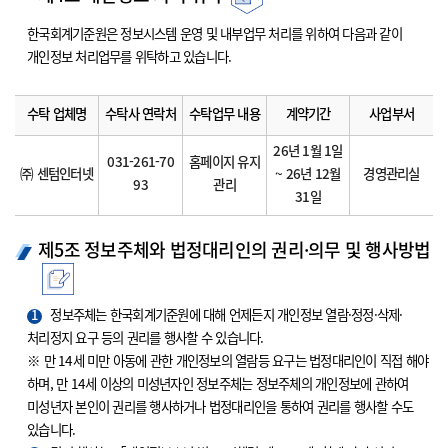
한국회계기준원은 정보시스템 운영 및 내부업무 처리를 위하여 다음과 같이
개인정보 처리업무를 위탁하고 있습니다.
수탁 업체명
수탁사 연락처
수탁업무 내용
계약기간
사업부서
26년 1월 1일
031-261-70
홈페이지 유지
㈜ 센텀인터넷
~ 26년 12월
경영관리실
93
관리
31일
제5조 정보주체와 법정대리인의 권리·의무 및 행사방법
1
정보주체는 한국회계기준원에 대해 언제든지 개인정보 열람·정정·삭제·
처리정지 요구 등의 권리를 행사할 수 있습니다.
※ 만 14세 미만 아동에 관한 개인정보의 열람등 요구는 법정대리인이 직접 해야
하며, 만 14세 이상의 미성년자인 정보주체는 정보주체의 개인정보에 관하여
미성년자 본인이 권리를 행사하거나 법정대리인을 통하여 권리를 행사할 수도
있습니다.