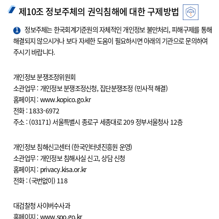
제10조 정보주체의 권익침해에 대한 구제방법
1
정보주체는 한국회계기준원의 자체적인 개인정보 불만처리, 피해구제를 통해
해결되지 않으시거나 보다 자세한 도움이 필요하시면 아래의 기관으로 문의하여
주시기 바랍니다.
개인정보 분쟁조정위원회
소관업무 : 개인정보 분쟁조정신청, 집단분쟁조정 (민사적 해결)
홈페이지 : www.kopico.go.kr
전화 : 1833-6972
주소 : (03171) 서울특별시 종로구 세종대로 209 정부서울청사 12층
개인정보 침해신고센터 (한국인터넷진흥원 운영)
소관업무 : 개인정보 침해사실 신고, 상담 신청
홈페이지 : privacy.kisa.or.kr
전화 : (국번없이) 118
대검찰청 사이버수사과
홈페이지 : www.spo.go.kr