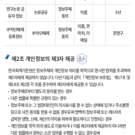
연구논문 공
정보주체
논문공유
이름
3년
유자 정보
동의
이름, 연
IP차단해제
정보주체
IP차단해제
락처, 이
준영구
등록정보
동의
메일
제2조 개인정보의 제3자 제공
한국회계기준원은 정보주체의 개인정보 처리를 목적으로 명시한 범위를 초과하여
제3자에게 제공하지 않습니다. 다만 다음과 같이「개인정보 보호법」 제17조 및
제18조 제2항 각 호를 준수하여 제3자에게 제공할 수 있습니다.
정보주체로부터 별도의 동의를 받는 경우
다른 법률에 특별한 규정이 있는 경우
정보주체 또는 그 법정대리인이 의사표시를 할 수 없는 상태에 있거나 주소불명
등으로 사전 동의를 받을 수 없을 경우로써 명백히 정보주체 또는 제3자의
급박한 생명, 신체, 재산의 이익을 위하여 필요하다고 인정되는 경우
개인정보를 목적 외의 용도로 이용하거나 이를 제3자에게 제공하지 아니하면
다른 법률에서 정하는 소관 업무를 수행할 수 없는 경우로써