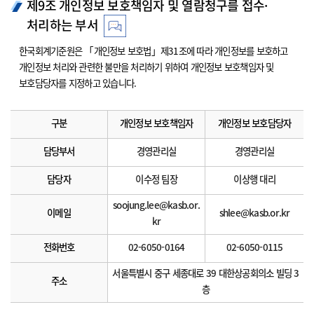
제9조 개인정보 보호책임자 및 열람청구를 접수·
처리하는 부서
한국회계기준원은 「개인정보 보호법」제31조에 따라 개인정보를 보호하고
개인정보 처리와 관련한 불만을 처리하기 위하여 개인정보 보호책임자 및
보호담당자를 지정하고 있습니다.
구분
개인정보 보호책임자
개인정보 보호담당자
담당부서
경영관리실
경영관리실
담당자
이수정 팀장
이상행 대리
soojung.lee@kasb.or.
이메일
shlee@kasb.or.kr
kr
전화번호
02-6050-0164
02-6050-0115
서울특별시 중구 세종대로 39 대한상공회의소 빌딩 3
주소
층