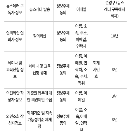
준영구 (뉴스
뉴스레터 구
정보주체
뉴스레터 발송
이메일
레터 구독해지
독자 정보
동의
까지)
이름, 소
질의회신 질
정보주체
속, 주소,
질의회신
10년
의자 정보
동의
이메일,
연락처
이름, 이
세미나 및
메일, 연
회계
세미나 및 교육
정보주체
교육신청 정
락처, 소
사번
3년
신청 응대
동의
보
속, 부서,
호
직위
의견제안 작
기준원 업무에 대
정보주체
이름, 이
3년
성자 정보
한 의견제안 수집
동의
메일
이름, 소
회계기준 및 지속
의견조회 작
정보주체
속,이메
가능성기준 제개
3년
성자정보
동의
일, 연락
정
처