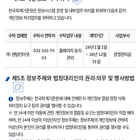
한국회계기준원은 정보시스템 운영 및 내부업무 처리를 위하여 다음과 같이
개인정보 처리업무를 위탁하고 있습니다.
수탁 업체명
수탁사 연락처
수탁업무 내용
계약기간
사업부서
26년 1월 1일
031-261-70
홈페이지 유지
㈜ 센텀인터넷
~ 26년 12월
경영관리실
93
관리
31일
제5조 정보주체와 법정대리인의 권리·의무 및 행사방법
1
정보주체는 한국회계기준원에 대해 언제든지 개인정보 열람·정정·삭제·
처리정지 요구 등의 권리를 행사할 수 있습니다.
※ 만 14세 미만 아동에 관한 개인정보의 열람등 요구는 법정대리인이 직접 해야
하며, 만 14세 이상의 미성년자인 정보주체는 정보주체의 개인정보에 관하여
미성년자 본인이 권리를 행사하거나 법정대리인을 통하여 권리를 행사할 수도
있습니다.