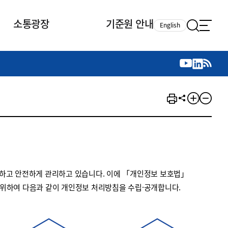
소통광장
기준원 안내
English
국제 활동
국제 활동
참여
뉴스레터
주요업무
자료실
자료실
참여
채용안내
연구논문 공유
2026년 중점 사업방향
제정개정자료
제정개정자료
서베이
채용 안내
회계기준 제정개정 업무
행사·교육자료
행사∙교육자료
의견제안
채용 공고
회계기준 제정개정 절차
기고자료
기고자료
지속가능성 공시기준 제정개정
업무
교육 업무
하고 안전하게 관리하고 있습니다. 이에 「개인정보 보호법」
IFRS재단 재정지원
 위하여 다음과 같이 개인정보 처리방침을 수립·공개합니다.