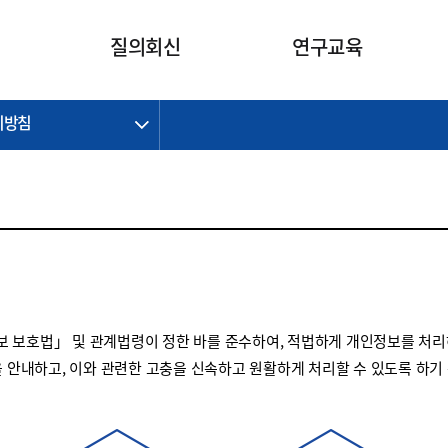
카피라이트로 가기
본문으로 가기
주메뉴로 가기
질의회신
연구교육
리방침
제정개정과제
제정개정과제
질의회신 요약
연구
보도자료
CI소개
주요 일정
주요 일정
회계기준적용의견서
교육
회계뉴스
조직
진행 과제
진행 과제
질의회신 요약 안내
진행 중인 연구과제
스마트강의
완료 과제
완료 과제
질의회신 요약 전체
IFRS Research Forum
교육 자료
의견 조회
의견 조회
한국채택국제회계기준
출판물
IFRS 해석위원회 논의 결과
일반기업회계기준
종전기업회계기준
 보호법」 및 관계법령이 정한 바를 준수하여, 적법하게 개인정보를 처리
K-IFRS 신속처리질의
을 안내하고, 이와 관련한 고충을 신속하고 원활하게 처리할 수 있도록 하기
일반기업회계기준 신속처리질
의
정착지원TF