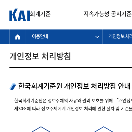
회계기준
지속가능성 공시기준
이용안내
개인정보 처
회계기준
지속가능성
질의회신
연구교육
소통광장
기준원 안내
기업회계기준
지속가능성 공시기준
질의회신 접수
한국회계연구원
공지사항
비전과 연혁
공시기준
기업회계기준(전체)
지속가능성 공시기준(전체)
질의회신 업무절차
소개
설립 안내
개인정보 처리방침
기업회계기준전문
한국 지속가능성 공시기준
신속처리 질의
박사후 연구원 프로그램
비전
한국채택국제회계기준(K-IFRS)
IFRS 지속가능성 공시기준
정규절차 질의
연혁
투명·지속가능 경제를 위한
회계기준 및 지속가능성 기준
제정의 글로벌 리더
국제회계기준(IFRS)
역대 임원
투명·지속가능 경제를 위한
회계기준 및 지속가능성 기준
제정의 글로벌 리더
한국회계기준원 개인정보 처리방침 안내
자주하는 질문
일반기업회계기준
연차보고서
기업 보고 지원
특수분야회계기준
감사보고서
한국회계기준원은 정보주체의 자유와 권리 보호를 위해 「개인정보
중소기업회계기준
한국 지속가능성 공시기준 적용
제30조에 따라 정보주체에게 개인정보 처리에 관한 절차 및 기준
지원
비영리조직회계기준
투명·지속가능 경제를 위한
회계기준 및 지속가능성 기준
제정의 글로벌 리더
투명·지속가능 경제를 위한
회계기준 및 지속가능성 기준
제정의 글로벌 리더
국제 지속가능성 공시기준 적용
종전기업회계기준
투명·지속가능 경제를 위한
회계기준 및 지속가능성 기준
제정의 글로벌 리더
찾아오시는 길
지원
회계기준연혁