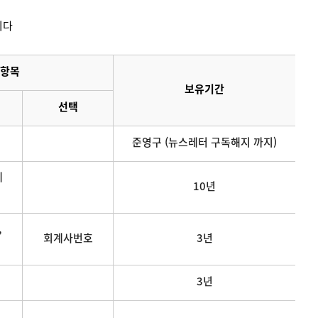
니다
항목
보유기간
선택
준영구 (뉴스레터 구독해지 까지)
메
10년
,
회계사번호
3년
3년
연