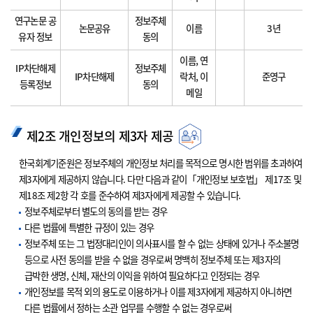
연구논문 공
정보주체
논문공유
이름
3년
유자 정보
동의
이름, 연
IP차단해제
정보주체
IP차단해제
락처, 이
준영구
등록정보
동의
메일
제2조 개인정보의 제3자 제공
한국회계기준원은 정보주체의 개인정보 처리를 목적으로 명시한 범위를 초과하여
제3자에게 제공하지 않습니다. 다만 다음과 같이「개인정보 보호법」 제17조 및
제18조 제2항 각 호를 준수하여 제3자에게 제공할 수 있습니다.
정보주체로부터 별도의 동의를 받는 경우
다른 법률에 특별한 규정이 있는 경우
정보주체 또는 그 법정대리인이 의사표시를 할 수 없는 상태에 있거나 주소불명
등으로 사전 동의를 받을 수 없을 경우로써 명백히 정보주체 또는 제3자의
급박한 생명, 신체, 재산의 이익을 위하여 필요하다고 인정되는 경우
개인정보를 목적 외의 용도로 이용하거나 이를 제3자에게 제공하지 아니하면
다른 법률에서 정하는 소관 업무를 수행할 수 없는 경우로써