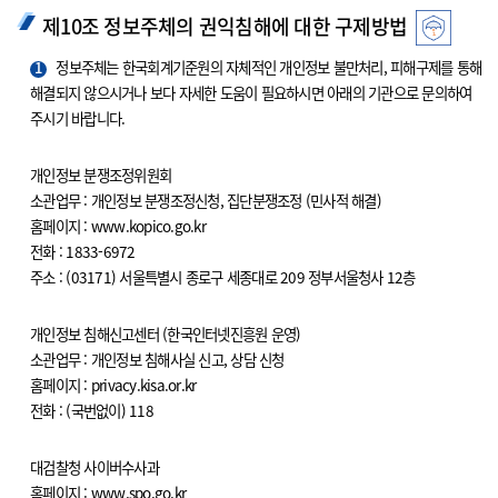
제10조 정보주체의 권익침해에 대한 구제방법
1
정보주체는 한국회계기준원의 자체적인 개인정보 불만처리, 피해구제를 통해
해결되지 않으시거나 보다 자세한 도움이 필요하시면 아래의 기관으로 문의하여
주시기 바랍니다.
개인정보 분쟁조정위원회
소관업무 : 개인정보 분쟁조정신청, 집단분쟁조정 (민사적 해결)
홈페이지 : www.kopico.go.kr
전화 : 1833-6972
주소 : (03171) 서울특별시 종로구 세종대로 209 정부서울청사 12층
개인정보 침해신고센터 (한국인터넷진흥원 운영)
소관업무 : 개인정보 침해사실 신고, 상담 신청
홈페이지 : privacy.kisa.or.kr
전화 : (국번없이) 118
대검찰청 사이버수사과
홈페이지 : www.spo.go.kr