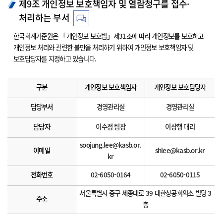
제9조 개인정보 보호책임자 및 열람청구를 접수·
처리하는 부서
한국회계기준원은 「개인정보 보호법」제31조에 따라 개인정보를 보호하고
개인정보 처리와 관련한 불만을 처리하기 위하여 개인정보 보호책임자 및
보호담당자를 지정하고 있습니다.
구분
개인정보 보호책임자
개인정보 보호담당자
담당부서
경영관리실
경영관리실
담당자
이수정 팀장
이상행 대리
soojung.lee@kasb.or.
이메일
shlee@kasb.or.kr
kr
전화번호
02-6050-0164
02-6050-0115
서울특별시 중구 세종대로 39 대한상공회의소 빌딩 3
주소
층