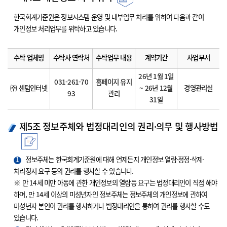
한국회계기준원은 정보시스템 운영 및 내부업무 처리를 위하여 다음과 같이
개인정보 처리업무를 위탁하고 있습니다.
수탁 업체명
수탁사 연락처
수탁업무 내용
계약기간
사업부서
26년 1월 1일
031-261-70
홈페이지 유지
㈜ 센텀인터넷
~ 26년 12월
경영관리실
93
관리
31일
제5조 정보주체와 법정대리인의 권리·의무 및 행사방법
1
정보주체는 한국회계기준원에 대해 언제든지 개인정보 열람·정정·삭제·
처리정지 요구 등의 권리를 행사할 수 있습니다.
※ 만 14세 미만 아동에 관한 개인정보의 열람등 요구는 법정대리인이 직접 해야
하며, 만 14세 이상의 미성년자인 정보주체는 정보주체의 개인정보에 관하여
미성년자 본인이 권리를 행사하거나 법정대리인을 통하여 권리를 행사할 수도
있습니다.