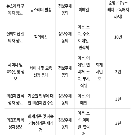
준영구 (뉴스
뉴스레터 구
정보주체
뉴스레터 발송
이메일
레터 구독해지
독자 정보
동의
까지)
이름, 소
질의회신 질
정보주체
속, 주소,
질의회신
10년
의자 정보
동의
이메일,
연락처
이름, 이
세미나 및
메일, 연
회계
세미나 및 교육
정보주체
교육신청 정
락처, 소
사번
3년
신청 응대
동의
보
속, 부서,
호
직위
의견제안 작
기준원 업무에 대
정보주체
이름, 이
3년
성자 정보
한 의견제안 수집
동의
메일
이름, 소
회계기준 및 지속
의견조회 작
정보주체
속,이메
가능성기준 제개
3년
성자정보
동의
일, 연락
정
처