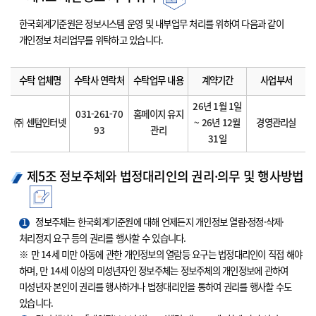
한국회계기준원은 정보시스템 운영 및 내부업무 처리를 위하여 다음과 같이
개인정보 처리업무를 위탁하고 있습니다.
수탁 업체명
수탁사 연락처
수탁업무 내용
계약기간
사업부서
26년 1월 1일
031-261-70
홈페이지 유지
㈜ 센텀인터넷
~ 26년 12월
경영관리실
93
관리
31일
제5조 정보주체와 법정대리인의 권리·의무 및 행사방법
1
정보주체는 한국회계기준원에 대해 언제든지 개인정보 열람·정정·삭제·
처리정지 요구 등의 권리를 행사할 수 있습니다.
※ 만 14세 미만 아동에 관한 개인정보의 열람등 요구는 법정대리인이 직접 해야
하며, 만 14세 이상의 미성년자인 정보주체는 정보주체의 개인정보에 관하여
미성년자 본인이 권리를 행사하거나 법정대리인을 통하여 권리를 행사할 수도
있습니다.