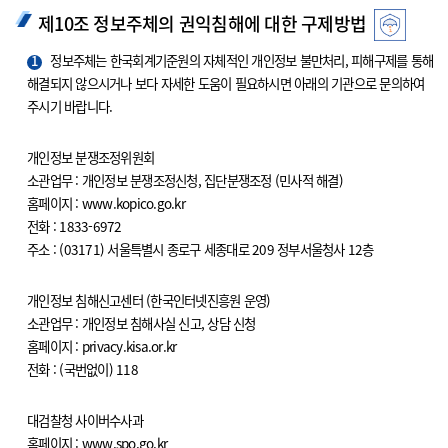
제10조 정보주체의 권익침해에 대한 구제방법
1
정보주체는 한국회계기준원의 자체적인 개인정보 불만처리, 피해구제를 통해
해결되지 않으시거나 보다 자세한 도움이 필요하시면 아래의 기관으로 문의하여
주시기 바랍니다.
개인정보 분쟁조정위원회
소관업무 : 개인정보 분쟁조정신청, 집단분쟁조정 (민사적 해결)
홈페이지 : www.kopico.go.kr
전화 : 1833-6972
주소 : (03171) 서울특별시 종로구 세종대로 209 정부서울청사 12층
개인정보 침해신고센터 (한국인터넷진흥원 운영)
소관업무 : 개인정보 침해사실 신고, 상담 신청
홈페이지 : privacy.kisa.or.kr
전화 : (국번없이) 118
대검찰청 사이버수사과
홈페이지 : www.spo.go.kr