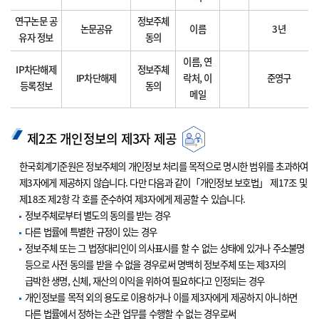
연구논문 공
정보주체
논문공유
이름
3년
유자 정보
동의
이름, 연
IP차단해제
정보주체
IP차단해제
락처, 이
준영구
등록정보
동의
메일
제2조 개인정보의 제3자 제공
한국회계기준원은 정보주체의 개인정보 처리를 목적으로 명시한 범위를 초과하여
제3자에게 제공하지 않습니다. 다만 다음과 같이「개인정보 보호법」 제17조 및
제18조 제2항 각 호를 준수하여 제3자에게 제공할 수 있습니다.
정보주체로부터 별도의 동의를 받는 경우
다른 법률에 특별한 규정이 있는 경우
정보주체 또는 그 법정대리인이 의사표시를 할 수 없는 상태에 있거나 주소불명
등으로 사전 동의를 받을 수 없을 경우로써 명백히 정보주체 또는 제3자의
급박한 생명, 신체, 재산의 이익을 위하여 필요하다고 인정되는 경우
개인정보를 목적 외의 용도로 이용하거나 이를 제3자에게 제공하지 아니하면
다른 법률에서 정하는 소관 업무를 수행할 수 없는 경우로써