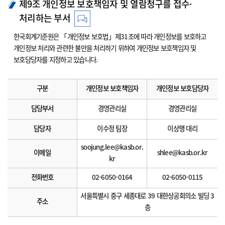
제9조 개인정보 보호책임자 및 열람청구를 접수·
처리하는 부서
한국회계기준원은 「개인정보 보호법」제31조에 따라 개인정보를 보호하고
개인정보 처리와 관련한 불만을 처리하기 위하여 개인정보 보호책임자 및
보호담당자를 지정하고 있습니다.
구분
개인정보 보호책임자
개인정보 보호담당자
담당부서
경영관리실
경영관리실
담당자
이수정 팀장
이상행 대리
soojung.lee@kasb.or.
이메일
shlee@kasb.or.kr
kr
전화번호
02-6050-0164
02-6050-0115
서울특별시 중구 세종대로 39 대한상공회의소 빌딩 3
주소
층