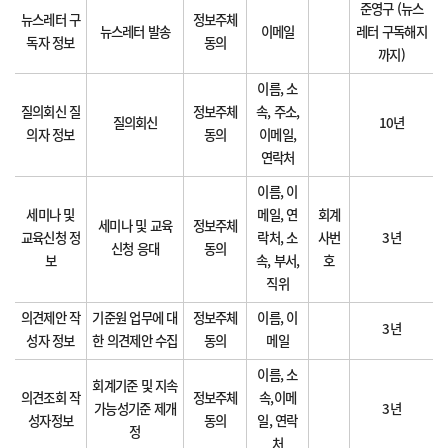
준영구 (뉴스
뉴스레터 구
정보주체
뉴스레터 발송
이메일
레터 구독해지
독자 정보
동의
까지)
이름, 소
질의회신 질
정보주체
속, 주소,
질의회신
10년
의자 정보
동의
이메일,
연락처
이름, 이
세미나 및
메일, 연
회계
세미나 및 교육
정보주체
교육신청 정
락처, 소
사번
3년
신청 응대
동의
보
속, 부서,
호
직위
의견제안 작
기준원 업무에 대
정보주체
이름, 이
3년
성자 정보
한 의견제안 수집
동의
메일
이름, 소
회계기준 및 지속
의견조회 작
정보주체
속,이메
가능성기준 제개
3년
성자정보
동의
일, 연락
정
처