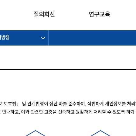
카피라이트로 가기
본문으로 가기
주메뉴로 가기
질의회신
연구교육
리방침
제정개정과제
제정개정과제
질의회신 요약
연구
보도자료
CI소개
주요 일정
주요 일정
회계기준적용의견서
교육
회계뉴스
조직
진행 과제
진행 과제
질의회신 요약 안내
진행 중인 연구과제
스마트강의
완료 과제
완료 과제
질의회신 요약 전체
IFRS Research Forum
교육 자료
의견 조회
의견 조회
한국채택국제회계기준
출판물
IFRS 해석위원회 논의 결과
일반기업회계기준
종전기업회계기준
 보호법」 및 관계법령이 정한 바를 준수하여, 적법하게 개인정보를 처리
K-IFRS 신속처리질의
을 안내하고, 이와 관련한 고충을 신속하고 원활하게 처리할 수 있도록 하기
일반기업회계기준 신속처리질
의
정착지원TF