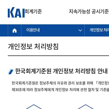
회계기준
지속가능성 공시기준
이용안내
개인정보 처
회계기준
지속가능성
질의회신
연구교육
소통광장
기준원 안내
기업회계기준
지속가능성 공시기준
질의회신 접수
한국회계연구원
공지사항
비전과 연혁
공시기준
기업회계기준(전체)
지속가능성 공시기준(전체)
질의회신 업무절차
소개
설립 안내
개인정보 처리방침
기업회계기준전문
한국 지속가능성 공시기준
신속처리 질의
박사후 연구원 프로그램
비전
한국채택국제회계기준(K-IFRS)
IFRS 지속가능성 공시기준
정규절차 질의
연혁
투명·지속가능 경제를 위한
회계기준 및 지속가능성 기준
제정의 글로벌 리더
국제회계기준(IFRS)
역대 임원
투명·지속가능 경제를 위한
회계기준 및 지속가능성 기준
제정의 글로벌 리더
한국회계기준원 개인정보 처리방침 안내
자주하는 질문
일반기업회계기준
연차보고서
기업 보고 지원
특수분야회계기준
감사보고서
한국회계기준원은 정보주체의 자유와 권리 보호를 위해 「개인정보
중소기업회계기준
한국 지속가능성 공시기준 적용
제30조에 따라 정보주체에게 개인정보 처리에 관한 절차 및 기준
지원
비영리조직회계기준
투명·지속가능 경제를 위한
회계기준 및 지속가능성 기준
제정의 글로벌 리더
투명·지속가능 경제를 위한
회계기준 및 지속가능성 기준
제정의 글로벌 리더
국제 지속가능성 공시기준 적용
종전기업회계기준
투명·지속가능 경제를 위한
회계기준 및 지속가능성 기준
제정의 글로벌 리더
찾아오시는 길
지원
회계기준연혁