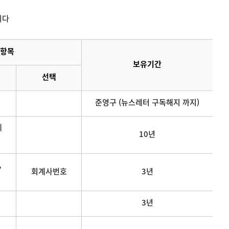
니다
항목
보유기간
선택
준영구 (뉴스레터 구독해지 까지)
메
10년
,
회계사번호
3년
3년
연