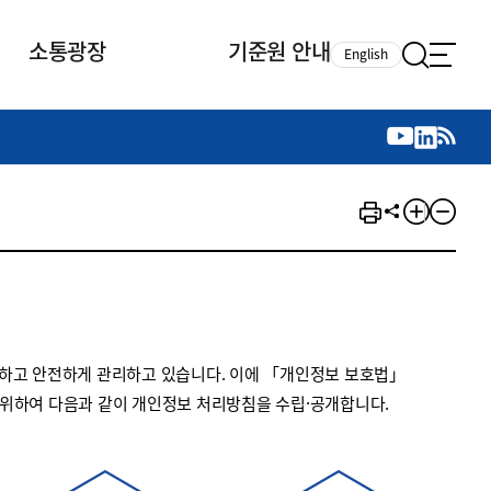
소통광장
기준원 안내
English
국제 활동
국제 활동
참여
뉴스레터
주요업무
자료실
자료실
참여
채용안내
연구논문 공유
2026년 중점 사업방향
제정개정자료
제정개정자료
서베이
채용 안내
회계기준 제정개정 업무
행사·교육자료
행사∙교육자료
의견제안
채용 공고
회계기준 제정개정 절차
기고자료
기고자료
지속가능성 공시기준 제정개정
업무
교육 업무
하고 안전하게 관리하고 있습니다. 이에 「개인정보 보호법」
IFRS재단 재정지원
 위하여 다음과 같이 개인정보 처리방침을 수립·공개합니다.