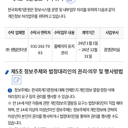
한국회계기준원은 정보시스템 운영 및 내부업무 처리를 위하여 다음과 같이
개인정보 처리업무를 위탁하고 있습니다.
수탁 업체명
수탁사 연락처
수탁업무 내용
계약기간
사업부서
26년 1월 1일
031-261-70
홈페이지 유지
㈜ 센텀인터넷
~ 26년 12월
경영관리실
93
관리
31일
제5조 정보주체와 법정대리인의 권리·의무 및 행사방법
1
정보주체는 한국회계기준원에 대해 언제든지 개인정보 열람·정정·삭제·
처리정지 요구 등의 권리를 행사할 수 있습니다.
※ 만 14세 미만 아동에 관한 개인정보의 열람등 요구는 법정대리인이 직접 해야
하며, 만 14세 이상의 미성년자인 정보주체는 정보주체의 개인정보에 관하여
미성년자 본인이 권리를 행사하거나 법정대리인을 통하여 권리를 행사할 수도
있습니다.