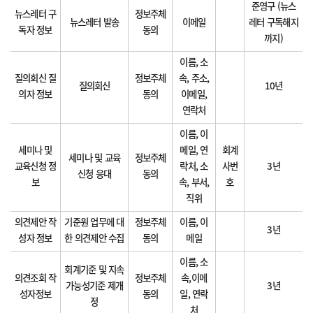
준영구 (뉴스
뉴스레터 구
정보주체
뉴스레터 발송
이메일
레터 구독해지
독자 정보
동의
까지)
이름, 소
질의회신 질
정보주체
속, 주소,
질의회신
10년
의자 정보
동의
이메일,
연락처
이름, 이
세미나 및
메일, 연
회계
세미나 및 교육
정보주체
교육신청 정
락처, 소
사번
3년
신청 응대
동의
보
속, 부서,
호
직위
의견제안 작
기준원 업무에 대
정보주체
이름, 이
3년
성자 정보
한 의견제안 수집
동의
메일
이름, 소
회계기준 및 지속
의견조회 작
정보주체
속,이메
가능성기준 제개
3년
성자정보
동의
일, 연락
정
처