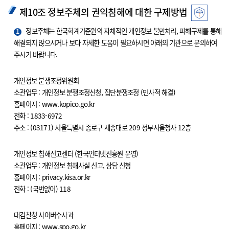
제10조 정보주체의 권익침해에 대한 구제방법
1
정보주체는 한국회계기준원의 자체적인 개인정보 불만처리, 피해구제를 통해
해결되지 않으시거나 보다 자세한 도움이 필요하시면 아래의 기관으로 문의하여
주시기 바랍니다.
개인정보 분쟁조정위원회
소관업무 : 개인정보 분쟁조정신청, 집단분쟁조정 (민사적 해결)
홈페이지 : www.kopico.go.kr
전화 : 1833-6972
주소 : (03171) 서울특별시 종로구 세종대로 209 정부서울청사 12층
개인정보 침해신고센터 (한국인터넷진흥원 운영)
소관업무 : 개인정보 침해사실 신고, 상담 신청
홈페이지 : privacy.kisa.or.kr
전화 : (국번없이) 118
대검찰청 사이버수사과
홈페이지 : www.spo.go.kr