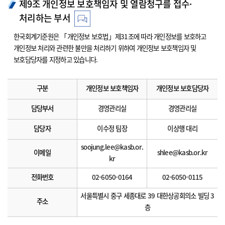
제9조 개인정보 보호책임자 및 열람청구를 접수·
처리하는 부서
한국회계기준원은 「개인정보 보호법」제31조에 따라 개인정보를 보호하고
개인정보 처리와 관련한 불만을 처리하기 위하여 개인정보 보호책임자 및
보호담당자를 지정하고 있습니다.
구분
개인정보 보호책임자
개인정보 보호담당자
담당부서
경영관리실
경영관리실
담당자
이수정 팀장
이상행 대리
soojung.lee@kasb.or.
이메일
shlee@kasb.or.kr
kr
전화번호
02-6050-0164
02-6050-0115
서울특별시 중구 세종대로 39 대한상공회의소 빌딩 3
주소
층