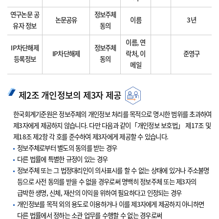
연구논문 공
정보주체
논문공유
이름
3년
유자 정보
동의
이름, 연
IP차단해제
정보주체
IP차단해제
락처, 이
준영구
등록정보
동의
메일
제2조 개인정보의 제3자 제공
한국회계기준원은 정보주체의 개인정보 처리를 목적으로 명시한 범위를 초과하여
제3자에게 제공하지 않습니다. 다만 다음과 같이「개인정보 보호법」 제17조 및
제18조 제2항 각 호를 준수하여 제3자에게 제공할 수 있습니다.
정보주체로부터 별도의 동의를 받는 경우
다른 법률에 특별한 규정이 있는 경우
정보주체 또는 그 법정대리인이 의사표시를 할 수 없는 상태에 있거나 주소불명
등으로 사전 동의를 받을 수 없을 경우로써 명백히 정보주체 또는 제3자의
급박한 생명, 신체, 재산의 이익을 위하여 필요하다고 인정되는 경우
개인정보를 목적 외의 용도로 이용하거나 이를 제3자에게 제공하지 아니하면
다른 법률에서 정하는 소관 업무를 수행할 수 없는 경우로써