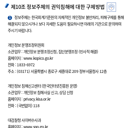
제10조 정보주체의 권익침해에 대한 구제방법
1
정보주체는 한국회계기준원의 자체적인 개인정보 불만처리, 피해구제를 통해
해결되지 않으시거나 보다 자세한 도움이 필요하시면 아래의 기관으로 문의하여
주시기 바랍니다.
개인정보 분쟁조정위원회
소관업무 : 개인정보 분쟁조정신청, 집단분쟁조정 (민사적 해결)
홈페이지 : www.kopico.go.kr
전화 : 1833-6972
주소 : (03171) 서울특별시 종로구 세종대로 209 정부서울청사 12층
개인정보 침해신고센터 (한국인터넷진흥원 운영)
소관업무 : 개인정보 침해사실 신고, 상담 신청
홈페이지 : privacy.kisa.or.kr
전화 : (국번없이) 118
대검찰청 사이버수사과
홈페이지 : www.spo.go.kr