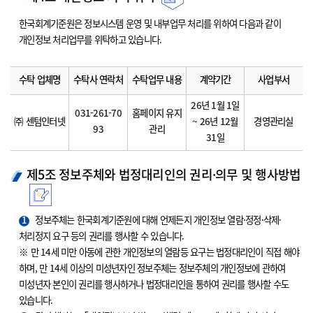
한국회계기준원은 정보시스템 운영 및 내부업무 처리를 위하여 다음과 같이
개인정보 처리업무를 위탁하고 있습니다.
수탁 업체명
수탁사 연락처
수탁업무 내용
계약기간
사업부서
26년 1월 1일
031-261-70
홈페이지 유지
㈜ 센텀인터넷
~ 26년 12월
경영관리실
93
관리
31일
제5조 정보주체와 법정대리인의 권리·의무 및 행사방법
1
정보주체는 한국회계기준원에 대해 언제든지 개인정보 열람·정정·삭제·
처리정지 요구 등의 권리를 행사할 수 있습니다.
※ 만 14세 미만 아동에 관한 개인정보의 열람등 요구는 법정대리인이 직접 해야
하며, 만 14세 이상의 미성년자인 정보주체는 정보주체의 개인정보에 관하여
미성년자 본인이 권리를 행사하거나 법정대리인을 통하여 권리를 행사할 수도
있습니다.