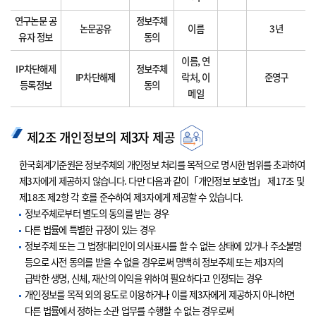
연구논문 공
정보주체
논문공유
이름
3년
유자 정보
동의
이름, 연
IP차단해제
정보주체
IP차단해제
락처, 이
준영구
등록정보
동의
메일
제2조 개인정보의 제3자 제공
한국회계기준원은 정보주체의 개인정보 처리를 목적으로 명시한 범위를 초과하여
제3자에게 제공하지 않습니다. 다만 다음과 같이「개인정보 보호법」 제17조 및
제18조 제2항 각 호를 준수하여 제3자에게 제공할 수 있습니다.
정보주체로부터 별도의 동의를 받는 경우
다른 법률에 특별한 규정이 있는 경우
정보주체 또는 그 법정대리인이 의사표시를 할 수 없는 상태에 있거나 주소불명
등으로 사전 동의를 받을 수 없을 경우로써 명백히 정보주체 또는 제3자의
급박한 생명, 신체, 재산의 이익을 위하여 필요하다고 인정되는 경우
개인정보를 목적 외의 용도로 이용하거나 이를 제3자에게 제공하지 아니하면
다른 법률에서 정하는 소관 업무를 수행할 수 없는 경우로써