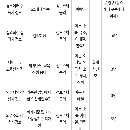
준영구 (뉴스
뉴스레터 구
정보주체
뉴스레터 발송
이메일
레터 구독해지
독자 정보
동의
까지)
이름, 소
질의회신 질
정보주체
속, 주소,
질의회신
10년
의자 정보
동의
이메일,
연락처
이름, 이
세미나 및
메일, 연
회계
세미나 및 교육
정보주체
교육신청 정
락처, 소
사번
3년
신청 응대
동의
보
속, 부서,
호
직위
의견제안 작
기준원 업무에 대
정보주체
이름, 이
3년
성자 정보
한 의견제안 수집
동의
메일
이름, 소
회계기준 및 지속
의견조회 작
정보주체
속,이메
가능성기준 제개
3년
성자정보
동의
일, 연락
정
처