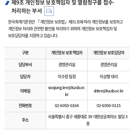
제9조 개인정보 보호책임자 및 열람청구를 접수·
처리하는 부서
한국회계기준원은 「개인정보 보호법」제31조에 따라 개인정보를 보호하고
개인정보 처리와 관련한 불만을 처리하기 위하여 개인정보 보호책임자 및
보호담당자를 지정하고 있습니다.
구분
개인정보 보호책임자
개인정보 보호담당자
담당부서
경영관리실
경영관리실
담당자
이수정 팀장
이상행 대리
soojung.lee@kasb.or.
이메일
shlee@kasb.or.kr
kr
전화번호
02-6050-0164
02-6050-0115
서울특별시 중구 세종대로 39 대한상공회의소 빌딩 3
주소
층