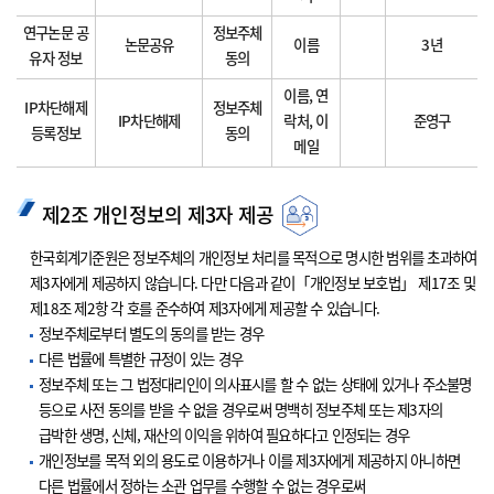
연구논문 공
정보주체
논문공유
이름
3년
유자 정보
동의
이름, 연
IP차단해제
정보주체
IP차단해제
락처, 이
준영구
등록정보
동의
메일
제2조 개인정보의 제3자 제공
한국회계기준원은 정보주체의 개인정보 처리를 목적으로 명시한 범위를 초과하여
제3자에게 제공하지 않습니다. 다만 다음과 같이「개인정보 보호법」 제17조 및
제18조 제2항 각 호를 준수하여 제3자에게 제공할 수 있습니다.
정보주체로부터 별도의 동의를 받는 경우
다른 법률에 특별한 규정이 있는 경우
정보주체 또는 그 법정대리인이 의사표시를 할 수 없는 상태에 있거나 주소불명
등으로 사전 동의를 받을 수 없을 경우로써 명백히 정보주체 또는 제3자의
급박한 생명, 신체, 재산의 이익을 위하여 필요하다고 인정되는 경우
개인정보를 목적 외의 용도로 이용하거나 이를 제3자에게 제공하지 아니하면
다른 법률에서 정하는 소관 업무를 수행할 수 없는 경우로써