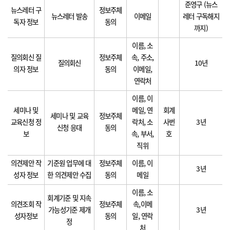
준영구 (뉴스
뉴스레터 구
정보주체
뉴스레터 발송
이메일
레터 구독해지
독자 정보
동의
까지)
이름, 소
질의회신 질
정보주체
속, 주소,
질의회신
10년
의자 정보
동의
이메일,
연락처
이름, 이
세미나 및
메일, 연
회계
세미나 및 교육
정보주체
교육신청 정
락처, 소
사번
3년
신청 응대
동의
보
속, 부서,
호
직위
의견제안 작
기준원 업무에 대
정보주체
이름, 이
3년
성자 정보
한 의견제안 수집
동의
메일
이름, 소
회계기준 및 지속
의견조회 작
정보주체
속,이메
가능성기준 제개
3년
성자정보
동의
일, 연락
정
처