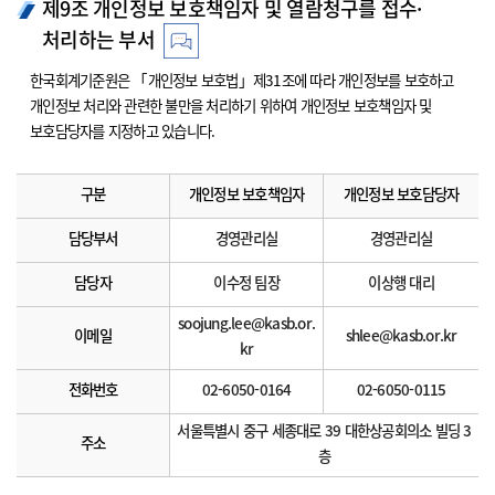
제9조 개인정보 보호책임자 및 열람청구를 접수·
처리하는 부서
한국회계기준원은 「개인정보 보호법」제31조에 따라 개인정보를 보호하고
개인정보 처리와 관련한 불만을 처리하기 위하여 개인정보 보호책임자 및
보호담당자를 지정하고 있습니다.
구분
개인정보 보호책임자
개인정보 보호담당자
담당부서
경영관리실
경영관리실
담당자
이수정 팀장
이상행 대리
soojung.lee@kasb.or.
이메일
shlee@kasb.or.kr
kr
전화번호
02-6050-0164
02-6050-0115
서울특별시 중구 세종대로 39 대한상공회의소 빌딩 3
주소
층