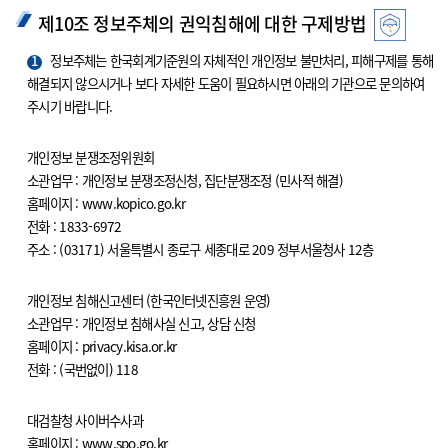
제10조 정보주체의 권익침해에 대한 구제방법
1
정보주체는 한국회계기준원의 자체적인 개인정보 불만처리, 피해구제를 통해
해결되지 않으시거나 보다 자세한 도움이 필요하시면 아래의 기관으로 문의하여
주시기 바랍니다.
개인정보 분쟁조정위원회
소관업무 : 개인정보 분쟁조정신청, 집단분쟁조정 (민사적 해결)
홈페이지 : www.kopico.go.kr
전화 : 1833-6972
주소 : (03171) 서울특별시 종로구 세종대로 209 정부서울청사 12층
개인정보 침해신고센터 (한국인터넷진흥원 운영)
소관업무 : 개인정보 침해사실 신고, 상담 신청
홈페이지 : privacy.kisa.or.kr
전화 : (국번없이) 118
대검찰청 사이버수사과
홈페이지 : www.spo.go.kr