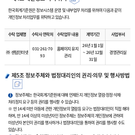
한국회계기준원은 정보시스템 운영 및 내부업무 처리를 위하여 다음과 같이
개인정보 처리업무를 위탁하고 있습니다.
수탁 업체명
수탁사 연락처
수탁업무 내용
계약기간
사업부서
26년 1월 1일
031-261-70
홈페이지 유지
㈜ 센텀인터넷
~ 26년 12월
경영관리실
93
관리
31일
제5조 정보주체와 법정대리인의 권리·의무 및 행사방법
1
정보주체는 한국회계기준원에 대해 언제든지 개인정보 열람·정정·삭제·
처리정지 요구 등의 권리를 행사할 수 있습니다.
※ 만 14세 미만 아동에 관한 개인정보의 열람등 요구는 법정대리인이 직접 해야
하며, 만 14세 이상의 미성년자인 정보주체는 정보주체의 개인정보에 관하여
미성년자 본인이 권리를 행사하거나 법정대리인을 통하여 권리를 행사할 수도
있습니다.