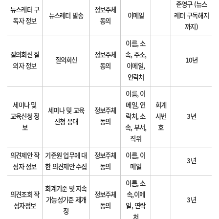
준영구 (뉴스
뉴스레터 구
정보주체
뉴스레터 발송
이메일
레터 구독해지
독자 정보
동의
까지)
이름, 소
질의회신 질
정보주체
속, 주소,
질의회신
10년
의자 정보
동의
이메일,
연락처
이름, 이
세미나 및
메일, 연
회계
세미나 및 교육
정보주체
교육신청 정
락처, 소
사번
3년
신청 응대
동의
보
속, 부서,
호
직위
의견제안 작
기준원 업무에 대
정보주체
이름, 이
3년
성자 정보
한 의견제안 수집
동의
메일
이름, 소
회계기준 및 지속
의견조회 작
정보주체
속,이메
가능성기준 제개
3년
성자정보
동의
일, 연락
정
처