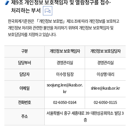
제9조 개인정보 보호책임자 및 열람청구를 접수·
처리하는 부서
한국회계기준원은 「개인정보 보호법」제31조에 따라 개인정보를 보호하고
개인정보 처리와 관련한 불만을 처리하기 위하여 개인정보 보호책임자 및
보호담당자를 지정하고 있습니다.
구분
개인정보 보호책임자
개인정보 보호담당자
담당부서
경영관리실
경영관리실
담당자
이수정 팀장
이상행 대리
soojung.lee@kasb.or.
이메일
shlee@kasb.or.kr
kr
전화번호
02-6050-0164
02-6050-0115
서울특별시 중구 세종대로 39 대한상공회의소 빌딩 3
주소
층