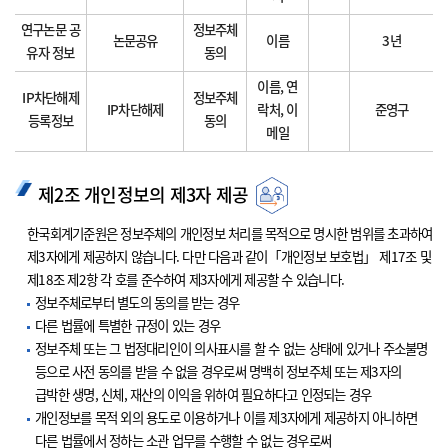
연구논문 공
정보주체
논문공유
이름
3년
유자 정보
동의
이름, 연
IP차단해제
정보주체
IP차단해제
락처, 이
준영구
등록정보
동의
메일
제2조 개인정보의 제3자 제공
한국회계기준원은 정보주체의 개인정보 처리를 목적으로 명시한 범위를 초과하여
제3자에게 제공하지 않습니다. 다만 다음과 같이「개인정보 보호법」 제17조 및
제18조 제2항 각 호를 준수하여 제3자에게 제공할 수 있습니다.
정보주체로부터 별도의 동의를 받는 경우
다른 법률에 특별한 규정이 있는 경우
정보주체 또는 그 법정대리인이 의사표시를 할 수 없는 상태에 있거나 주소불명
등으로 사전 동의를 받을 수 없을 경우로써 명백히 정보주체 또는 제3자의
급박한 생명, 신체, 재산의 이익을 위하여 필요하다고 인정되는 경우
개인정보를 목적 외의 용도로 이용하거나 이를 제3자에게 제공하지 아니하면
다른 법률에서 정하는 소관 업무를 수행할 수 없는 경우로써