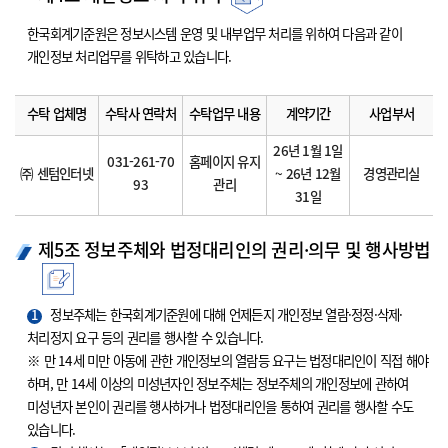
한국회계기준원은 정보시스템 운영 및 내부업무 처리를 위하여 다음과 같이
개인정보 처리업무를 위탁하고 있습니다.
수탁 업체명
수탁사 연락처
수탁업무 내용
계약기간
사업부서
26년 1월 1일
031-261-70
홈페이지 유지
㈜ 센텀인터넷
~ 26년 12월
경영관리실
93
관리
31일
제5조 정보주체와 법정대리인의 권리·의무 및 행사방법
1
정보주체는 한국회계기준원에 대해 언제든지 개인정보 열람·정정·삭제·
처리정지 요구 등의 권리를 행사할 수 있습니다.
※ 만 14세 미만 아동에 관한 개인정보의 열람등 요구는 법정대리인이 직접 해야
하며, 만 14세 이상의 미성년자인 정보주체는 정보주체의 개인정보에 관하여
미성년자 본인이 권리를 행사하거나 법정대리인을 통하여 권리를 행사할 수도
있습니다.