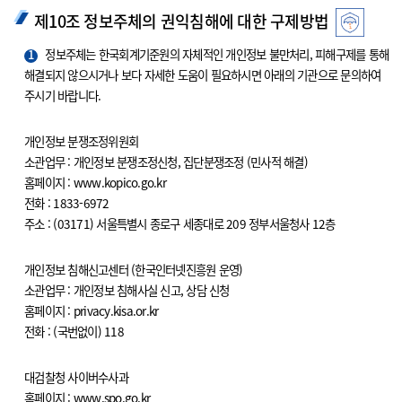
제10조 정보주체의 권익침해에 대한 구제방법
1
정보주체는 한국회계기준원의 자체적인 개인정보 불만처리, 피해구제를 통해
해결되지 않으시거나 보다 자세한 도움이 필요하시면 아래의 기관으로 문의하여
주시기 바랍니다.
개인정보 분쟁조정위원회
소관업무 : 개인정보 분쟁조정신청, 집단분쟁조정 (민사적 해결)
홈페이지 : www.kopico.go.kr
전화 : 1833-6972
주소 : (03171) 서울특별시 종로구 세종대로 209 정부서울청사 12층
개인정보 침해신고센터 (한국인터넷진흥원 운영)
소관업무 : 개인정보 침해사실 신고, 상담 신청
홈페이지 : privacy.kisa.or.kr
전화 : (국번없이) 118
대검찰청 사이버수사과
홈페이지 : www.spo.go.kr