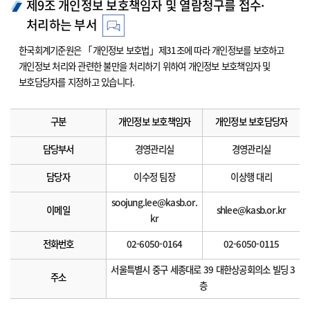
제9조 개인정보 보호책임자 및 열람청구를 접수·
처리하는 부서
한국회계기준원은 「개인정보 보호법」제31조에 따라 개인정보를 보호하고
개인정보 처리와 관련한 불만을 처리하기 위하여 개인정보 보호책임자 및
보호담당자를 지정하고 있습니다.
구분
개인정보 보호책임자
개인정보 보호담당자
담당부서
경영관리실
경영관리실
담당자
이수정 팀장
이상행 대리
soojung.lee@kasb.or.
이메일
shlee@kasb.or.kr
kr
전화번호
02-6050-0164
02-6050-0115
서울특별시 중구 세종대로 39 대한상공회의소 빌딩 3
주소
층