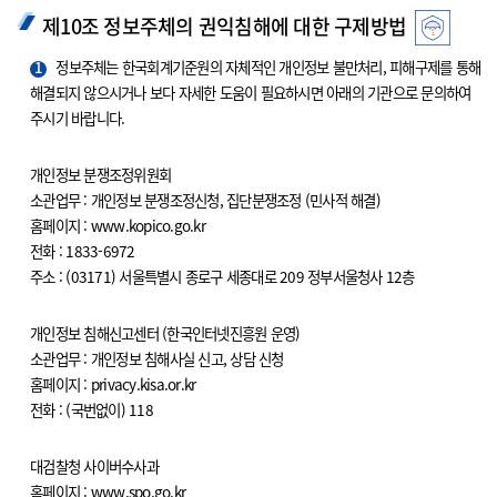
제10조 정보주체의 권익침해에 대한 구제방법
1
정보주체는 한국회계기준원의 자체적인 개인정보 불만처리, 피해구제를 통해
해결되지 않으시거나 보다 자세한 도움이 필요하시면 아래의 기관으로 문의하여
주시기 바랍니다.
개인정보 분쟁조정위원회
소관업무 : 개인정보 분쟁조정신청, 집단분쟁조정 (민사적 해결)
홈페이지 : www.kopico.go.kr
전화 : 1833-6972
주소 : (03171) 서울특별시 종로구 세종대로 209 정부서울청사 12층
개인정보 침해신고센터 (한국인터넷진흥원 운영)
소관업무 : 개인정보 침해사실 신고, 상담 신청
홈페이지 : privacy.kisa.or.kr
전화 : (국번없이) 118
대검찰청 사이버수사과
홈페이지 : www.spo.go.kr