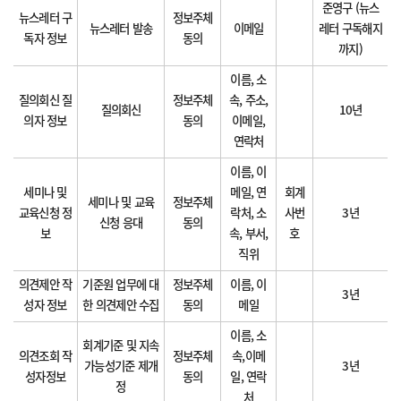
준영구 (뉴스
뉴스레터 구
정보주체
뉴스레터 발송
이메일
레터 구독해지
독자 정보
동의
까지)
이름, 소
질의회신 질
정보주체
속, 주소,
질의회신
10년
의자 정보
동의
이메일,
연락처
이름, 이
세미나 및
메일, 연
회계
세미나 및 교육
정보주체
교육신청 정
락처, 소
사번
3년
신청 응대
동의
보
속, 부서,
호
직위
의견제안 작
기준원 업무에 대
정보주체
이름, 이
3년
성자 정보
한 의견제안 수집
동의
메일
이름, 소
회계기준 및 지속
의견조회 작
정보주체
속,이메
가능성기준 제개
3년
성자정보
동의
일, 연락
정
처