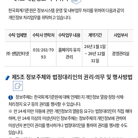
한국회계기준원은 정보시스템 운영 및 내부업무 처리를 위하여 다음과 같이
개인정보 처리업무를 위탁하고 있습니다.
수탁 업체명
수탁사 연락처
수탁업무 내용
계약기간
사업부서
26년 1월 1일
031-261-70
홈페이지 유지
㈜ 센텀인터넷
~ 26년 12월
경영관리실
93
관리
31일
제5조 정보주체와 법정대리인의 권리·의무 및 행사방법
1
정보주체는 한국회계기준원에 대해 언제든지 개인정보 열람·정정·삭제·
처리정지 요구 등의 권리를 행사할 수 있습니다.
※ 만 14세 미만 아동에 관한 개인정보의 열람등 요구는 법정대리인이 직접 해야
하며, 만 14세 이상의 미성년자인 정보주체는 정보주체의 개인정보에 관하여
미성년자 본인이 권리를 행사하거나 법정대리인을 통하여 권리를 행사할 수도
있습니다.