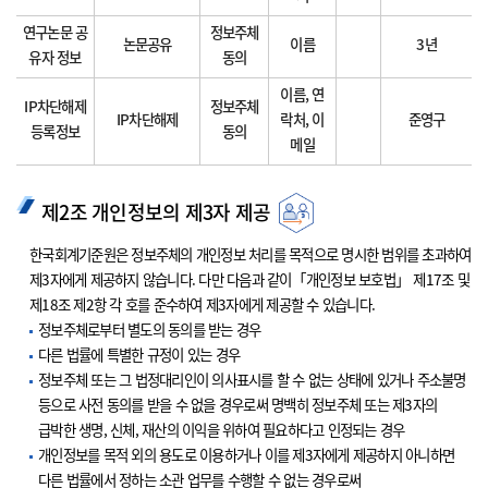
연구논문 공
정보주체
논문공유
이름
3년
유자 정보
동의
이름, 연
IP차단해제
정보주체
IP차단해제
락처, 이
준영구
등록정보
동의
메일
제2조 개인정보의 제3자 제공
한국회계기준원은 정보주체의 개인정보 처리를 목적으로 명시한 범위를 초과하여
제3자에게 제공하지 않습니다. 다만 다음과 같이「개인정보 보호법」 제17조 및
제18조 제2항 각 호를 준수하여 제3자에게 제공할 수 있습니다.
정보주체로부터 별도의 동의를 받는 경우
다른 법률에 특별한 규정이 있는 경우
정보주체 또는 그 법정대리인이 의사표시를 할 수 없는 상태에 있거나 주소불명
등으로 사전 동의를 받을 수 없을 경우로써 명백히 정보주체 또는 제3자의
급박한 생명, 신체, 재산의 이익을 위하여 필요하다고 인정되는 경우
개인정보를 목적 외의 용도로 이용하거나 이를 제3자에게 제공하지 아니하면
다른 법률에서 정하는 소관 업무를 수행할 수 없는 경우로써