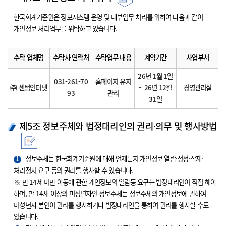
한국회계기준원은 정보시스템 운영 및 내부업무 처리를 위하여 다음과 같이
개인정보 처리업무를 위탁하고 있습니다.
수탁 업체명
수탁사 연락처
수탁업무 내용
계약기간
사업부서
26년 1월 1일
031-261-70
홈페이지 유지
㈜ 센텀인터넷
~ 26년 12월
경영관리실
93
관리
31일
제5조 정보주체와 법정대리인의 권리·의무 및 행사방법
1
정보주체는 한국회계기준원에 대해 언제든지 개인정보 열람·정정·삭제·
처리정지 요구 등의 권리를 행사할 수 있습니다.
※ 만 14세 미만 아동에 관한 개인정보의 열람등 요구는 법정대리인이 직접 해야
하며, 만 14세 이상의 미성년자인 정보주체는 정보주체의 개인정보에 관하여
미성년자 본인이 권리를 행사하거나 법정대리인을 통하여 권리를 행사할 수도
있습니다.