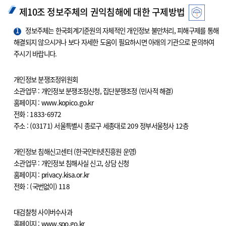
제10조 정보주체의 권익침해에 대한 구제방법
1
정보주체는 한국회계기준원의 자체적인 개인정보 불만처리, 피해구제를 통해
해결되지 않으시거나 보다 자세한 도움이 필요하시면 아래의 기관으로 문의하여
주시기 바랍니다.
개인정보 분쟁조정위원회
소관업무 : 개인정보 분쟁조정신청, 집단분쟁조정 (민사적 해결)
홈페이지 : www.kopico.go.kr
전화 : 1833-6972
주소 : (03171) 서울특별시 종로구 세종대로 209 정부서울청사 12층
개인정보 침해신고센터 (한국인터넷진흥원 운영)
소관업무 : 개인정보 침해사실 신고, 상담 신청
홈페이지 : privacy.kisa.or.kr
전화 : (국번없이) 118
대검찰청 사이버수사과
홈페이지 : www.spo.go.kr