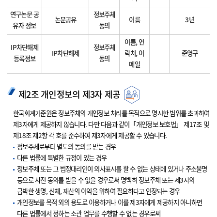
연구논문 공
정보주체
논문공유
이름
3년
유자 정보
동의
이름, 연
IP차단해제
정보주체
IP차단해제
락처, 이
준영구
등록정보
동의
메일
제2조 개인정보의 제3자 제공
한국회계기준원은 정보주체의 개인정보 처리를 목적으로 명시한 범위를 초과하여
제3자에게 제공하지 않습니다. 다만 다음과 같이「개인정보 보호법」 제17조 및
제18조 제2항 각 호를 준수하여 제3자에게 제공할 수 있습니다.
정보주체로부터 별도의 동의를 받는 경우
다른 법률에 특별한 규정이 있는 경우
정보주체 또는 그 법정대리인이 의사표시를 할 수 없는 상태에 있거나 주소불명
등으로 사전 동의를 받을 수 없을 경우로써 명백히 정보주체 또는 제3자의
급박한 생명, 신체, 재산의 이익을 위하여 필요하다고 인정되는 경우
개인정보를 목적 외의 용도로 이용하거나 이를 제3자에게 제공하지 아니하면
다른 법률에서 정하는 소관 업무를 수행할 수 없는 경우로써