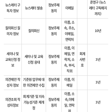
준영구 (뉴스
뉴스레터 구
정보주체
뉴스레터 발송
이메일
레터 구독해지
독자 정보
동의
까지)
이름, 소
질의회신 질
정보주체
속, 주소,
질의회신
10년
의자 정보
동의
이메일,
연락처
이름, 이
세미나 및
메일, 연
회계
세미나 및 교육
정보주체
교육신청 정
락처, 소
사번
3년
신청 응대
동의
보
속, 부서,
호
직위
의견제안 작
기준원 업무에 대
정보주체
이름, 이
3년
성자 정보
한 의견제안 수집
동의
메일
이름, 소
회계기준 및 지속
의견조회 작
정보주체
속,이메
가능성기준 제개
3년
성자정보
동의
일, 연락
정
처