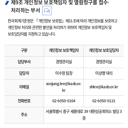
제9조 개인정보 보호책임자 및 열람청구를 접수·
처리하는 부서
한국회계기준원은 「개인정보 보호법」제31조에 따라 개인정보를 보호하고
개인정보 처리와 관련한 불만을 처리하기 위하여 개인정보 보호책임자 및
보호담당자를 지정하고 있습니다.
구분
개인정보 보호책임자
개인정보 보호담당자
담당부서
경영관리실
경영관리실
담당자
이수정 팀장
이상행 대리
soojung.lee@kasb.or.
이메일
shlee@kasb.or.kr
kr
전화번호
02-6050-0164
02-6050-0115
서울특별시 중구 세종대로 39 대한상공회의소 빌딩 3
주소
층